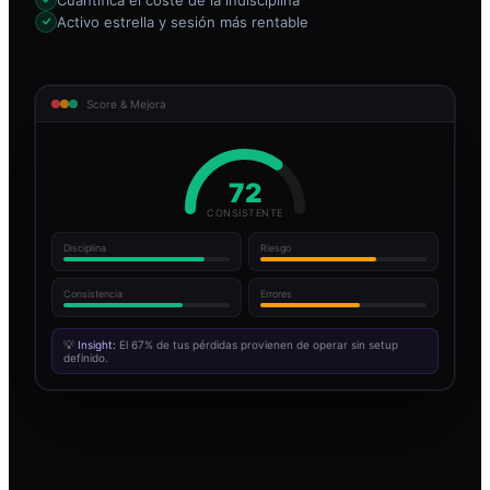
Activo estrella y sesión más rentable
Score & Mejora
72
CONSISTENTE
Disciplina
Riesgo
Consistencia
Errores
💡
Insight:
El 67% de tus pérdidas provienen de operar sin setup
definido.