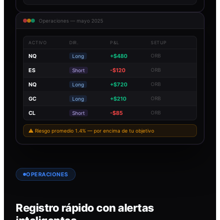
Operaciones — mayo 2025
ACTIVO
DIR.
P&L
SETUP
NQ
+$480
ORB
Long
ES
-$120
ORB
Short
NQ
+$720
ORB
Long
GC
+$210
ORB
Long
CL
-$85
ORB
Short
⚠ Riesgo promedio 1.4% — por encima de tu objetivo
OPERACIONES
Registro rápido con alertas