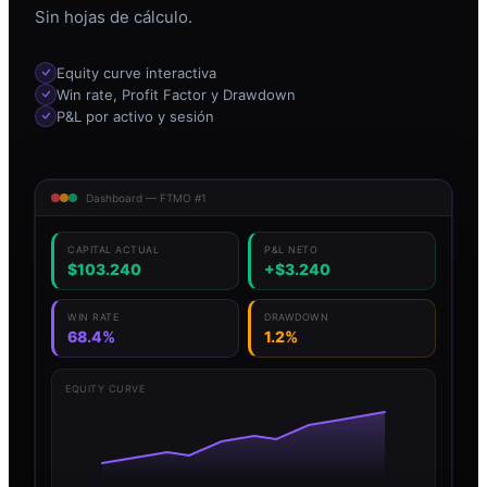
Sin hojas de cálculo.
Equity curve interactiva
Win rate, Profit Factor y Drawdown
P&L por activo y sesión
Dashboard — FTMO #1
CAPITAL ACTUAL
P&L NETO
$103.240
+$3.240
WIN RATE
DRAWDOWN
68.4%
1.2%
EQUITY CURVE