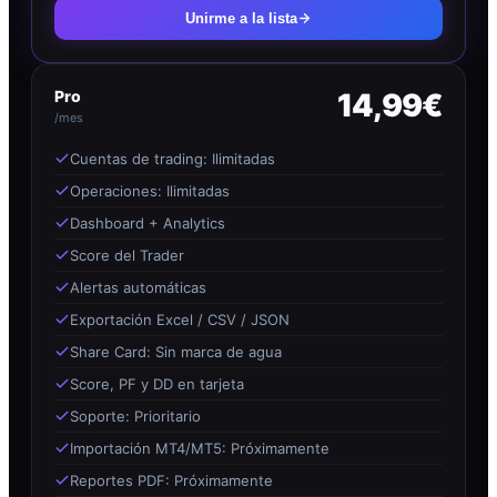
Unirme a la lista
Pro
14,99€
/mes
Cuentas de trading: Ilimitadas
Operaciones: Ilimitadas
Dashboard + Analytics
Score del Trader
Alertas automáticas
Exportación Excel / CSV / JSON
Share Card: Sin marca de agua
Score, PF y DD en tarjeta
Soporte: Prioritario
Importación MT4/MT5: Próximamente
Reportes PDF: Próximamente