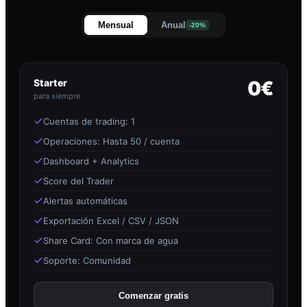
Mensual
Anual
-20%
Starter
0€
para siempre
Cuentas de trading: 1
Operaciones: Hasta 50 / cuenta
Dashboard + Analytics
Score del Trader
Alertas automáticas
Exportación Excel / CSV / JSON
Share Card: Con marca de agua
Soporte: Comunidad
Comenzar gratis