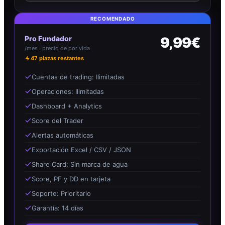
RECOMENDADO
Pro Fundador
9,99€
/mes · precio de por vida
47
plazas restantes
Cuentas de trading: Ilimitadas
Operaciones: Ilimitadas
Dashboard + Analytics
Score del Trader
Alertas automáticas
Exportación Excel / CSV / JSON
Share Card: Sin marca de agua
Score, PF y DD en tarjeta
Soporte: Prioritario
Garantía: 14 días