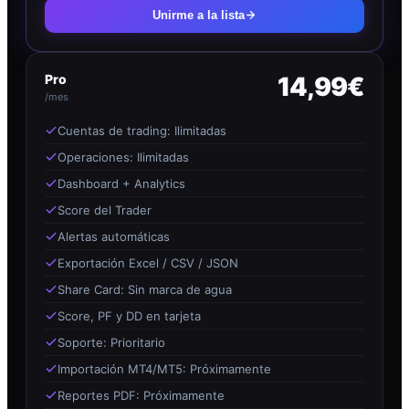
Unirme a la lista
Pro
14,99€
/mes
Cuentas de trading: Ilimitadas
Operaciones: Ilimitadas
Dashboard + Analytics
Score del Trader
Alertas automáticas
Exportación Excel / CSV / JSON
Share Card: Sin marca de agua
Score, PF y DD en tarjeta
Soporte: Prioritario
Importación MT4/MT5: Próximamente
Reportes PDF: Próximamente