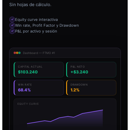
Sin hojas de cálculo.
Equity curve interactiva
Win rate, Profit Factor y Drawdown
P&L por activo y sesión
Dashboard — FTMO #1
CAPITAL ACTUAL
P&L NETO
$103.240
+$3.240
WIN RATE
DRAWDOWN
68.4%
1.2%
EQUITY CURVE