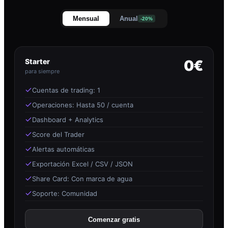
Mensual
Anual
-20%
Starter
0€
para siempre
Cuentas de trading: 1
Operaciones: Hasta 50 / cuenta
Dashboard + Analytics
Score del Trader
Alertas automáticas
Exportación Excel / CSV / JSON
Share Card: Con marca de agua
Soporte: Comunidad
Comenzar gratis