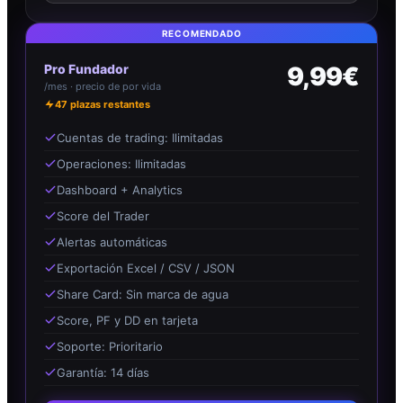
RECOMENDADO
Pro Fundador
9,99€
/mes · precio de por vida
47
plazas restantes
Cuentas de trading: Ilimitadas
Operaciones: Ilimitadas
Dashboard + Analytics
Score del Trader
Alertas automáticas
Exportación Excel / CSV / JSON
Share Card: Sin marca de agua
Score, PF y DD en tarjeta
Soporte: Prioritario
Garantía: 14 días