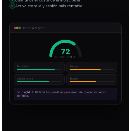
Activo estrella y sesión más rentable
Score & Mejora
72
CONSISTENTE
Disciplina
Riesgo
Consistencia
Errores
💡
Insight:
El 67% de tus pérdidas provienen de operar sin setup
definido.