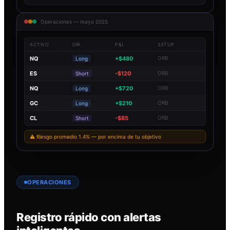
Operaciones — mayo 2025
ACTIVO
DIR.
P&L
SETUP
NQ
+$480
ORB
Long
ES
-$120
ORB
Short
NQ
+$720
ORB
Long
GC
+$210
ORB
Long
CL
-$85
ORB
Short
⚠ Riesgo promedio 1.4% — por encima de tu objetivo
OPERACIONES
Registro rápido con alertas