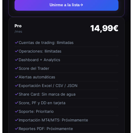
Unirme a la lista
Pro
14,99€
/mes
Cuentas de trading: Ilimitadas
Operaciones: Ilimitadas
Dashboard + Analytics
Score del Trader
Alertas automáticas
Exportación Excel / CSV / JSON
Share Card: Sin marca de agua
Score, PF y DD en tarjeta
Soporte: Prioritario
Importación MT4/MT5: Próximamente
Reportes PDF: Próximamente