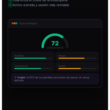
Activo estrella y sesión más rentable
Score & Mejora
72
CONSISTENTE
Disciplina
Riesgo
Consistencia
Errores
💡
Insight:
El 67% de tus pérdidas provienen de operar sin setup
definido.