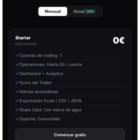
Mensual
Anual
-20%
Starter
0€
para siempre
Cuentas de trading: 1
Operaciones: Hasta 50 / cuenta
Dashboard + Analytics
Score del Trader
Alertas automáticas
Exportación Excel / CSV / JSON
Share Card: Con marca de agua
Soporte: Comunidad
Comenzar gratis