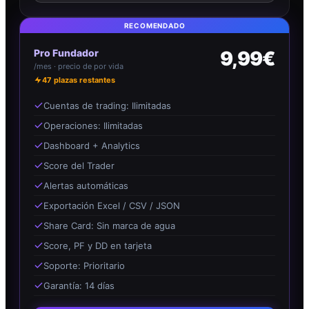
RECOMENDADO
Pro Fundador
9,99€
/mes · precio de por vida
47
plazas restantes
Cuentas de trading: Ilimitadas
Operaciones: Ilimitadas
Dashboard + Analytics
Score del Trader
Alertas automáticas
Exportación Excel / CSV / JSON
Share Card: Sin marca de agua
Score, PF y DD en tarjeta
Soporte: Prioritario
Garantía: 14 días