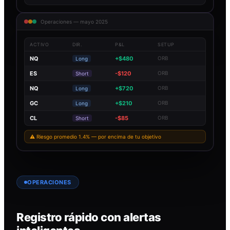
Operaciones — mayo 2025
ACTIVO
DIR.
P&L
SETUP
NQ
+$480
ORB
Long
ES
-$120
ORB
Short
NQ
+$720
ORB
Long
GC
+$210
ORB
Long
CL
-$85
ORB
Short
⚠ Riesgo promedio 1.4% — por encima de tu objetivo
OPERACIONES
Registro rápido con alertas