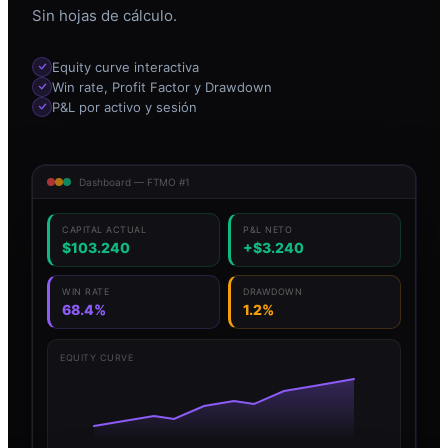
Sin hojas de cálculo.
Equity curve interactiva
Win rate, Profit Factor y Drawdown
P&L por activo y sesión
Dashboard — FTMO #1
CAPITAL ACTUAL
P&L NETO
$103.240
+$3.240
WIN RATE
DRAWDOWN
68.4%
1.2%
EQUITY CURVE