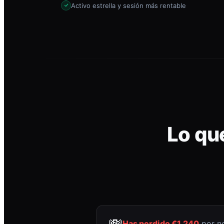
Activo estrella y sesión más rentable
Lo qu
💸
Has perdido €1.240
por no