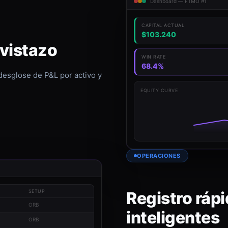
Dashboard — FTMO #1
CAPITAL ACTUAL
$103.240
 vistazo
WIN RATE
68.4%
 desglose de P&L por activo y
EQUITY CURVE
OPERACIONES
Registro rápi
SETUP
ORB
inteligentes
ORB