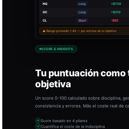
NQ
+$720
Long
GC
+$210
Long
CL
-$85
Short
⚠ Riesgo promedio 1.4% — por encima de tu objetivo
SCORE & INSIGHTS
Tu puntuación como t
objetiva
Un score 0-100 calculado sobre disciplina, ges
consistencia y errores. Más el coste real de c
Score basado en 4 pilares
Cuantifica el coste de la indisciplina