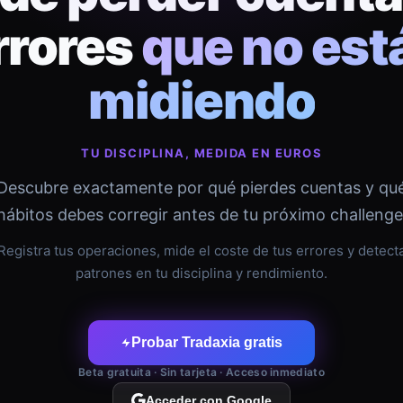
rrores
que no est
midiendo
TU DISCIPLINA, MEDIDA EN EUROS
Descubre exactamente por qué pierdes cuentas y qu
hábitos debes corregir antes de tu próximo challenge
Registra tus operaciones, mide el coste de tus errores y detect
patrones en tu disciplina y rendimiento.
Probar Tradaxia gratis
Beta gratuita · Sin tarjeta · Acceso inmediato
Acceder con Google