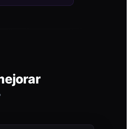
mejorar
p