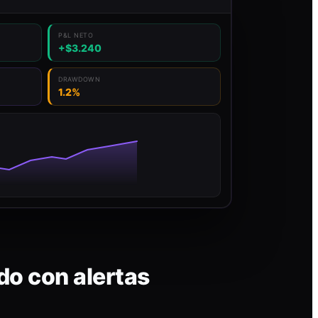
P&L NETO
+$3.240
DRAWDOWN
1.2%
do con alertas