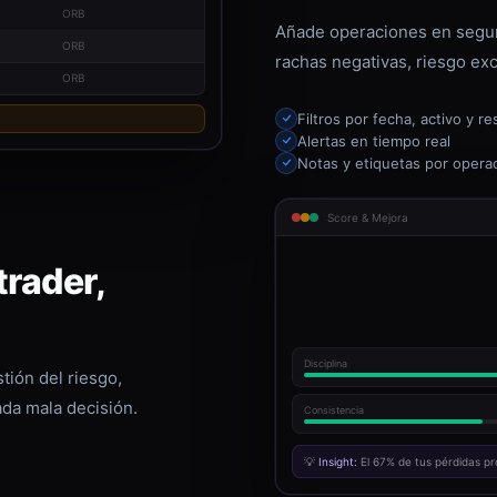
ORB
Añade operaciones en segun
ORB
rachas negativas, riesgo exc
ORB
Filtros por fecha, activo y re
Alertas en tiempo real
Notas y etiquetas por opera
Score & Mejora
rader,
Disciplina
tión del riesgo,
ada mala decisión.
Consistencia
💡
Insight:
El 67% de tus pérdidas pr