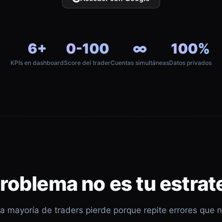
6+
0-100
∞
100%
KPIs en dashboard
Score del trader
Cuentas simultáneas
Datos privados
problema no es tu estrat
a mayoría de traders pierde porque repite errores que 