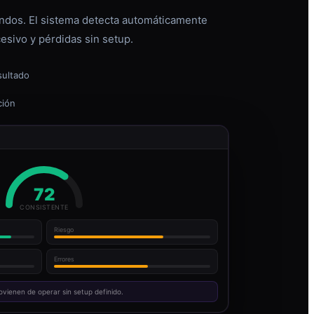
dos. El sistema detecta automáticamente
esivo y pérdidas sin setup.
sultado
ción
72
CONSISTENTE
Riesgo
Errores
ovienen de operar sin setup definido.