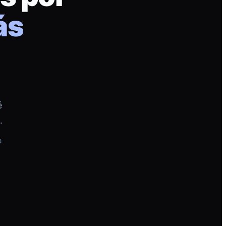
ás
é
.
a