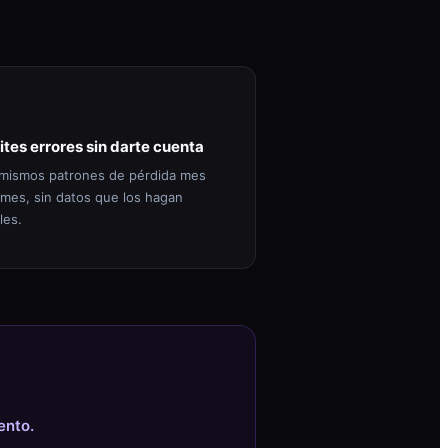
ites errores sin darte cuenta
mismos patrones de pérdida mes
 mes, sin datos que los hagan
les.
ento.