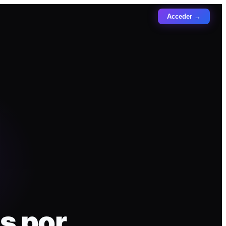
Acceder →
s por