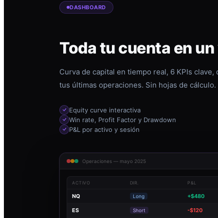
DASHBOARD
Toda tu cuenta en un
Curva de capital en tiempo real, 6 KPIs clave,
tus últimas operaciones. Sin hojas de cálculo.
Equity curve interactiva
Win rate, Profit Factor y Drawdown
P&L por activo y sesión
Operaciones — mayo 2025
ACTIVO
DIR.
P&L
NQ
+$480
Long
ES
-$120
Short