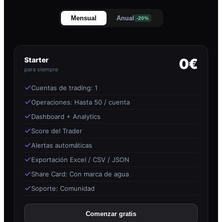
Mensual
Anual
-20%
Starter
0€
para siempre
Cuentas de trading: 1
Operaciones: Hasta 50 / cuenta
Dashboard + Analytics
Score del Trader
Alertas automáticas
Exportación Excel / CSV / JSON
Share Card: Con marca de agua
Soporte: Comunidad
Comenzar gratis