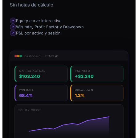
Sin hojas de cálculo.
Equity curve interactiva
Win rate, Profit Factor y Drawdown
P&L por activo y sesión
Dashboard — FTMO #1
CAPITAL ACTUAL
P&L NETO
$103.240
+$3.240
WIN RATE
DRAWDOWN
68.4%
1.2%
EQUITY CURVE