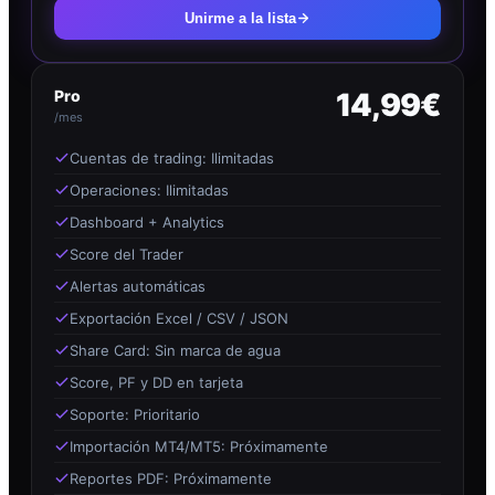
Unirme a la lista
Pro
14,99€
/mes
Cuentas de trading: Ilimitadas
Operaciones: Ilimitadas
Dashboard + Analytics
Score del Trader
Alertas automáticas
Exportación Excel / CSV / JSON
Share Card: Sin marca de agua
Score, PF y DD en tarjeta
Soporte: Prioritario
Importación MT4/MT5: Próximamente
Reportes PDF: Próximamente