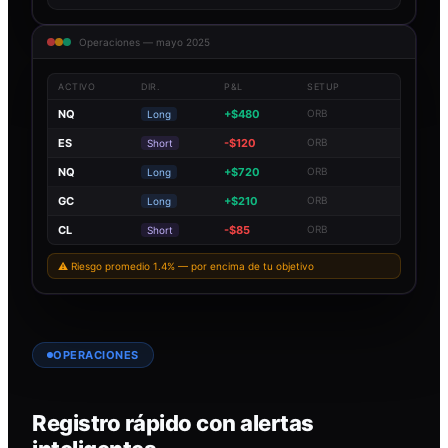
Operaciones — mayo 2025
ACTIVO
DIR.
P&L
SETUP
NQ
+$480
ORB
Long
ES
-$120
ORB
Short
NQ
+$720
ORB
Long
GC
+$210
ORB
Long
CL
-$85
ORB
Short
⚠ Riesgo promedio 1.4% — por encima de tu objetivo
OPERACIONES
Registro rápido con alertas