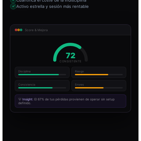
Activo estrella y sesión más rentable
Score & Mejora
72
CONSISTENTE
Disciplina
Riesgo
Consistencia
Errores
💡
Insight:
El 67% de tus pérdidas provienen de operar sin setup
definido.