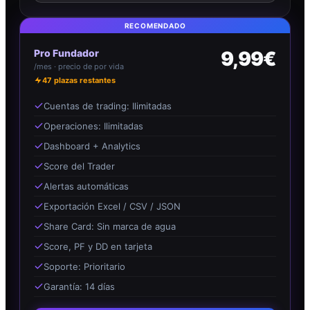
RECOMENDADO
Pro Fundador
9,99€
/mes · precio de por vida
47
plazas restantes
Cuentas de trading: Ilimitadas
Operaciones: Ilimitadas
Dashboard + Analytics
Score del Trader
Alertas automáticas
Exportación Excel / CSV / JSON
Share Card: Sin marca de agua
Score, PF y DD en tarjeta
Soporte: Prioritario
Garantía: 14 días