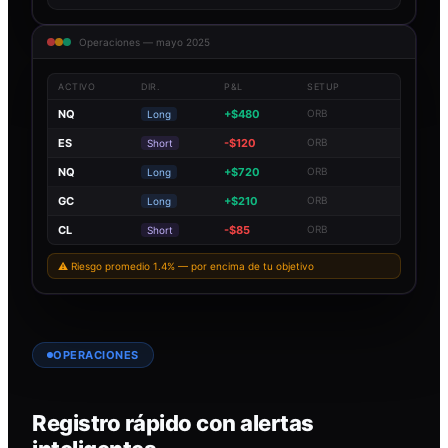
Operaciones — mayo 2025
ACTIVO
DIR.
P&L
SETUP
NQ
+$480
ORB
Long
ES
-$120
ORB
Short
NQ
+$720
ORB
Long
GC
+$210
ORB
Long
CL
-$85
ORB
Short
⚠ Riesgo promedio 1.4% — por encima de tu objetivo
OPERACIONES
Registro rápido con alertas