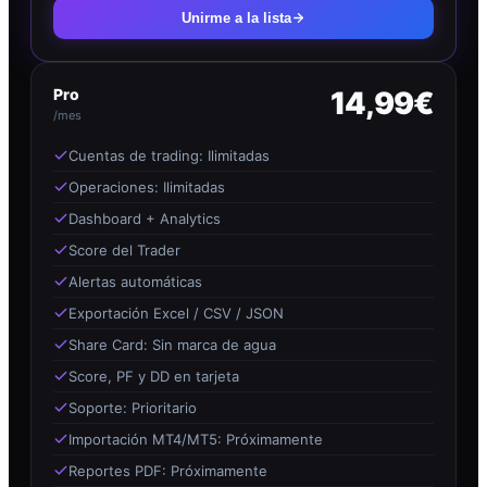
Unirme a la lista
Pro
14,99€
/mes
Cuentas de trading: Ilimitadas
Operaciones: Ilimitadas
Dashboard + Analytics
Score del Trader
Alertas automáticas
Exportación Excel / CSV / JSON
Share Card: Sin marca de agua
Score, PF y DD en tarjeta
Soporte: Prioritario
Importación MT4/MT5: Próximamente
Reportes PDF: Próximamente