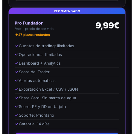
RECOMENDADO
Pro Fundador
9,99€
/mes · precio de por vida
47
plazas restantes
Cuentas de trading: Ilimitadas
Operaciones: Ilimitadas
Dashboard + Analytics
Score del Trader
Alertas automáticas
Exportación Excel / CSV / JSON
Share Card: Sin marca de agua
Score, PF y DD en tarjeta
Soporte: Prioritario
Garantía: 14 días