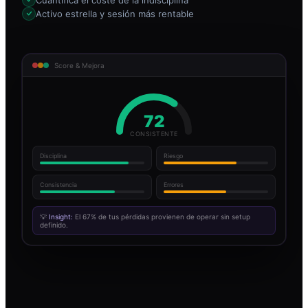
Activo estrella y sesión más rentable
Score & Mejora
72
CONSISTENTE
Disciplina
Riesgo
Consistencia
Errores
💡
Insight:
El 67% de tus pérdidas provienen de operar sin setup
definido.