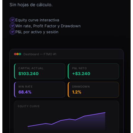
Sin hojas de cálculo.
Equity curve interactiva
Win rate, Profit Factor y Drawdown
P&L por activo y sesión
Dashboard — FTMO #1
CAPITAL ACTUAL
P&L NETO
$103.240
+$3.240
WIN RATE
DRAWDOWN
68.4%
1.2%
EQUITY CURVE