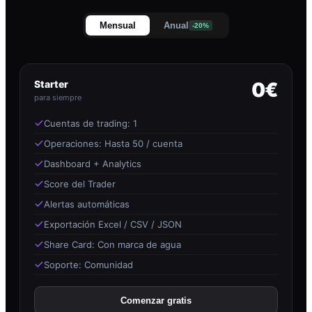
Mensual
Anual
-20%
Starter
0€
para siempre
Cuentas de trading: 1
Operaciones: Hasta 50 / cuenta
Dashboard + Analytics
Score del Trader
Alertas automáticas
Exportación Excel / CSV / JSON
Share Card: Con marca de agua
Soporte: Comunidad
Comenzar gratis