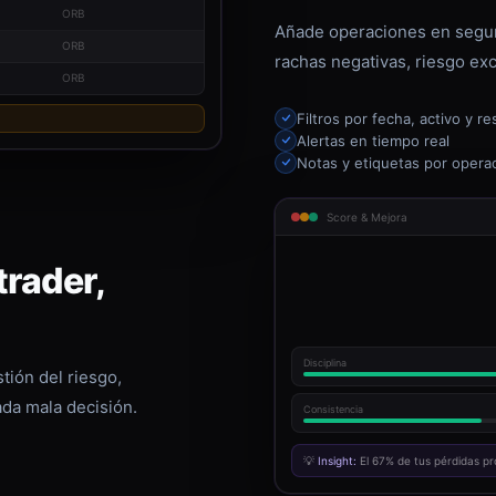
ORB
Añade operaciones en segun
ORB
rachas negativas, riesgo exc
ORB
Filtros por fecha, activo y re
Alertas en tiempo real
Notas y etiquetas por opera
Score & Mejora
rader,
Disciplina
tión del riesgo,
ada mala decisión.
Consistencia
💡
Insight:
El 67% de tus pérdidas pr