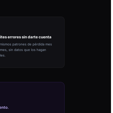
ites errores sin darte cuenta
mismos patrones de pérdida mes
 mes, sin datos que los hagan
les.
ento.