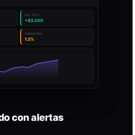
P&L NETO
+$3.240
DRAWDOWN
1.2%
do con alertas