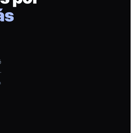
ás
é
.
a