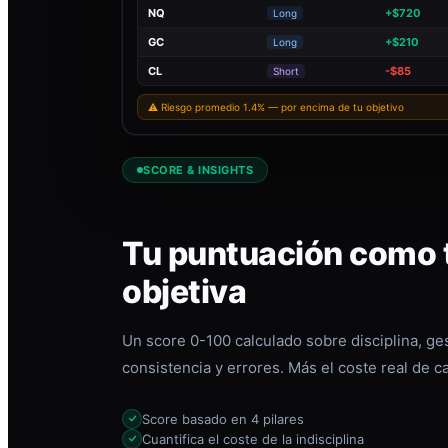
NQ
+$720
Long
GC
+$210
Long
CL
-$85
Short
⚠ Riesgo promedio 1.4% — por encima de tu objetivo
SCORE & INSIGHTS
Tu puntuación como t
objetiva
Un score 0-100 calculado sobre disciplina, ges
consistencia y errores. Más el coste real de c
Score basado en 4 pilares
Cuantifica el coste de la indisciplina