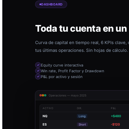
DASHBOARD
Toda tu cuenta en un
Curva de capital en tiempo real, 6 KPIs clave,
tus últimas operaciones. Sin hojas de cálculo.
Equity curve interactiva
Win rate, Profit Factor y Drawdown
P&L por activo y sesión
Operaciones — mayo 2025
ACTIVO
DIR.
P&L
NQ
+$480
Long
ES
-$120
Short