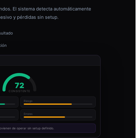
dos. El sistema detecta automáticamente
esivo y pérdidas sin setup.
sultado
ción
72
CONSISTENTE
Riesgo
Errores
ovienen de operar sin setup definido.