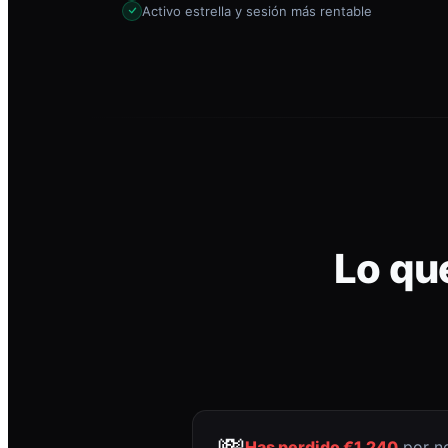
Activo estrella y sesión más rentable
Lo qu
💸
Has perdido €1.240
por no