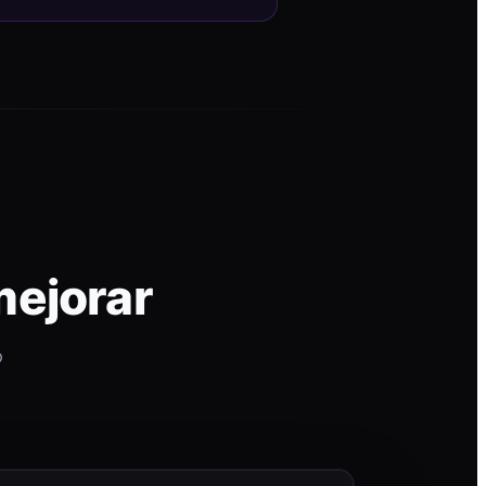
mejorar
p