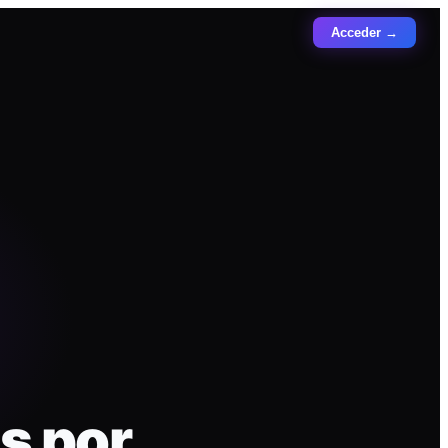
Acceder →
s por