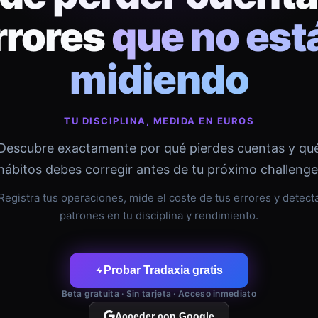
rrores
que no est
midiendo
TU DISCIPLINA, MEDIDA EN EUROS
Descubre exactamente por qué pierdes cuentas y qu
hábitos debes corregir antes de tu próximo challenge
Registra tus operaciones, mide el coste de tus errores y detect
patrones en tu disciplina y rendimiento.
Probar Tradaxia gratis
Beta gratuita · Sin tarjeta · Acceso inmediato
Acceder con Google