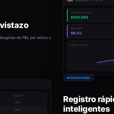
Dashboard — FTMO #1
CAPITAL ACTUAL
$103.240
 vistazo
WIN RATE
68.4%
 desglose de P&L por activo y
EQUITY CURVE
OPERACIONES
Registro rápi
SETUP
ORB
inteligentes
ORB