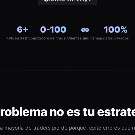
6+
0-100
∞
100%
KPIs en dashboard
Score del trader
Cuentas simultáneas
Datos privados
problema no es tu estrat
a mayoría de traders pierde porque repite errores que 