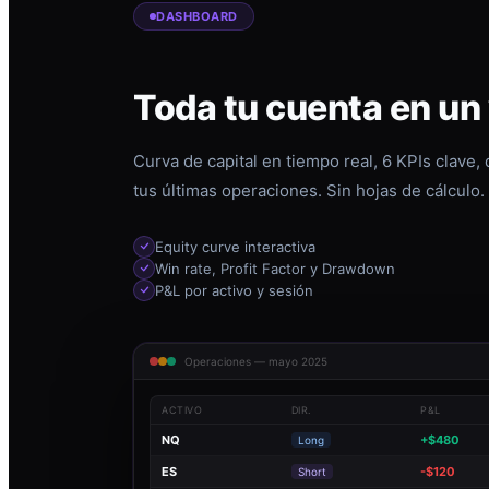
DASHBOARD
Toda tu cuenta en un
Curva de capital en tiempo real, 6 KPIs clave,
tus últimas operaciones. Sin hojas de cálculo.
Equity curve interactiva
Win rate, Profit Factor y Drawdown
P&L por activo y sesión
Operaciones — mayo 2025
ACTIVO
DIR.
P&L
NQ
+$480
Long
ES
-$120
Short