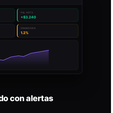
P&L NETO
+$3.240
DRAWDOWN
1.2%
do con alertas