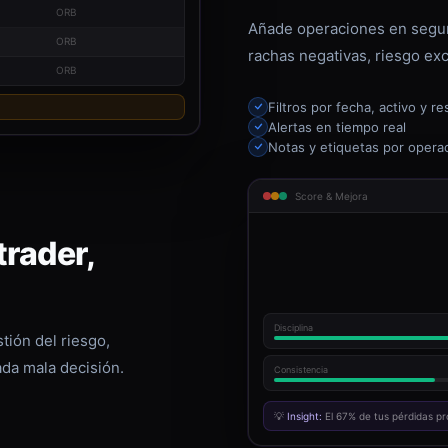
ORB
Añade operaciones en segun
ORB
rachas negativas, riesgo exc
ORB
Filtros por fecha, activo y re
Alertas en tiempo real
Notas y etiquetas por opera
Score & Mejora
rader,
Disciplina
tión del riesgo,
ada mala decisión.
Consistencia
💡
Insight:
El 67% de tus pérdidas pr