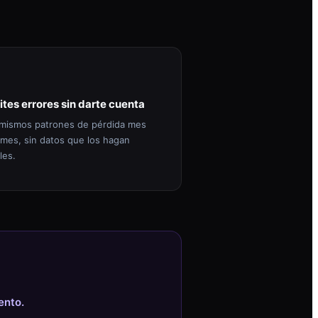
ites errores sin darte cuenta
mismos patrones de pérdida mes
 mes, sin datos que los hagan
les.
ento.