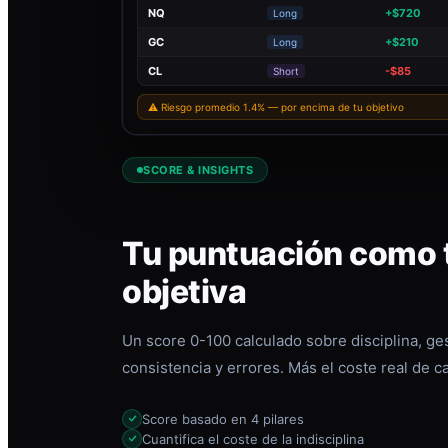
NQ
+$720
Long
GC
+$210
Long
CL
-$85
Short
⚠ Riesgo promedio 1.4% — por encima de tu objetivo
SCORE & INSIGHTS
Tu puntuación como t
objetiva
Un score 0-100 calculado sobre disciplina, ges
consistencia y errores. Más el coste real de c
Score basado en 4 pilares
Cuantifica el coste de la indisciplina