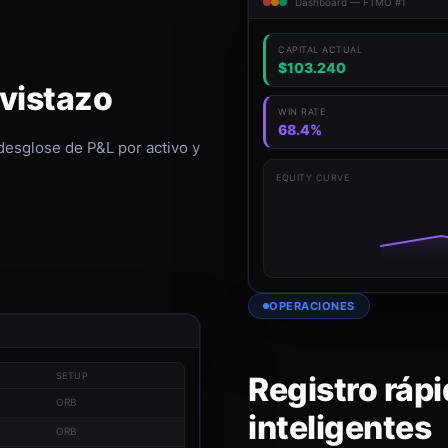
Dashboard — FTMO #1
CAPITAL ACTUAL
$103.240
 vistazo
WIN RATE
68.4%
 desglose de P&L por activo y
EQUITY CURVE
OPERACIONES
Registro rápi
SETUP
ORB
inteligentes
ORB