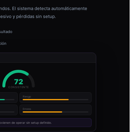
dos. El sistema detecta automáticamente
esivo y pérdidas sin setup.
sultado
ción
72
CONSISTENTE
Riesgo
Errores
ovienen de operar sin setup definido.