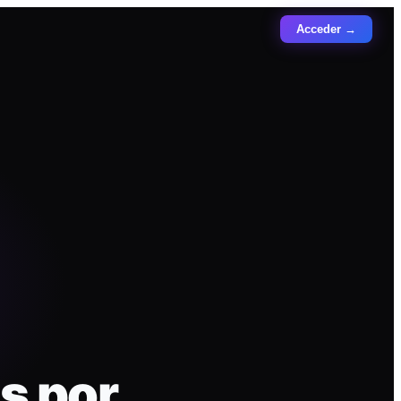
Acceder →
s por