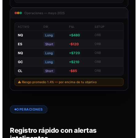
Operaciones — mayo 2025
ACTIVO
DIR.
P&L
SETUP
NQ
+$480
ORB
Long
ES
-$120
ORB
Short
NQ
+$720
ORB
Long
GC
+$210
ORB
Long
CL
-$85
ORB
Short
⚠ Riesgo promedio 1.4% — por encima de tu objetivo
OPERACIONES
Registro rápido con alertas