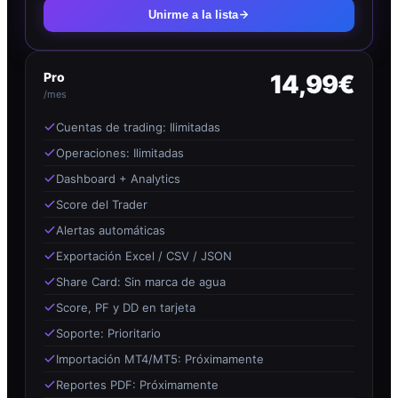
Unirme a la lista
Pro
14,99€
/mes
Cuentas de trading: Ilimitadas
Operaciones: Ilimitadas
Dashboard + Analytics
Score del Trader
Alertas automáticas
Exportación Excel / CSV / JSON
Share Card: Sin marca de agua
Score, PF y DD en tarjeta
Soporte: Prioritario
Importación MT4/MT5: Próximamente
Reportes PDF: Próximamente