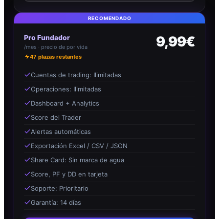
RECOMENDADO
Pro Fundador
9,99€
/mes · precio de por vida
47
plazas restantes
Cuentas de trading: Ilimitadas
Operaciones: Ilimitadas
Dashboard + Analytics
Score del Trader
Alertas automáticas
Exportación Excel / CSV / JSON
Share Card: Sin marca de agua
Score, PF y DD en tarjeta
Soporte: Prioritario
Garantía: 14 días