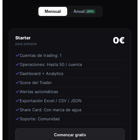
Mensual
Anual
-20%
Starter
0€
para siempre
Cuentas de trading: 1
Operaciones: Hasta 50 / cuenta
Dashboard + Analytics
Score del Trader
Alertas automáticas
Exportación Excel / CSV / JSON
Share Card: Con marca de agua
Soporte: Comunidad
Comenzar gratis