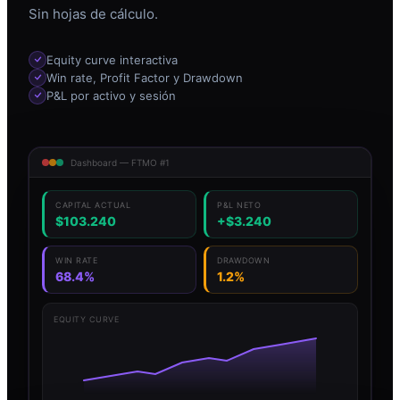
Sin hojas de cálculo.
Equity curve interactiva
Win rate, Profit Factor y Drawdown
P&L por activo y sesión
Dashboard — FTMO #1
CAPITAL ACTUAL
P&L NETO
$103.240
+$3.240
WIN RATE
DRAWDOWN
68.4%
1.2%
EQUITY CURVE