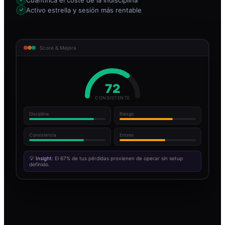
Activo estrella y sesión más rentable
Score & Mejora
72
CONSISTENTE
Disciplina
Riesgo
Consistencia
Errores
💡
Insight:
El 67% de tus pérdidas provienen de operar sin setup
definido.