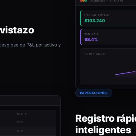
Dashboard — FTMO #1
CAPITAL ACTUAL
$103.240
 vistazo
WIN RATE
68.4%
 desglose de P&L por activo y
EQUITY CURVE
OPERACIONES
Registro rápi
SETUP
ORB
inteligentes
ORB