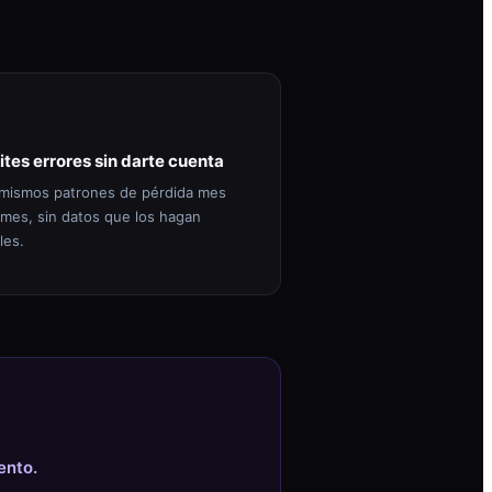
ites errores sin darte cuenta
mismos patrones de pérdida mes
 mes, sin datos que los hagan
les.
ento.