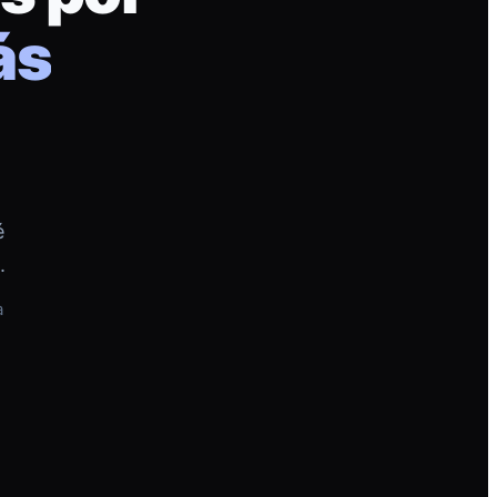
ás
é
.
a