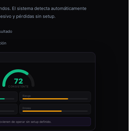
dos. El sistema detecta automáticamente
esivo y pérdidas sin setup.
sultado
ción
72
CONSISTENTE
Riesgo
Errores
ovienen de operar sin setup definido.