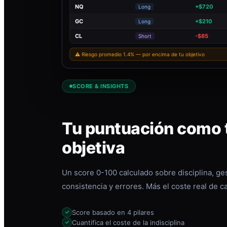
NQ
+$720
Long
GC
+$210
Long
CL
-$85
Short
⚠ Riesgo promedio 1.4% — por encima de tu objetivo
SCORE & INSIGHTS
Tu puntuación como t
objetiva
Un score 0-100 calculado sobre disciplina, ges
consistencia y errores. Más el coste real de c
Score basado en 4 pilares
Cuantifica el coste de la indisciplina