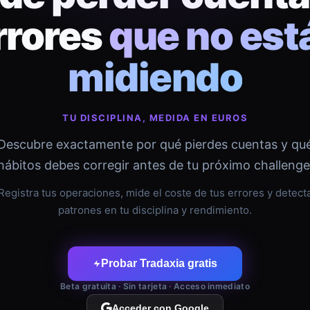
rrores
que no est
midiendo
TU DISCIPLINA, MEDIDA EN EUROS
Descubre exactamente por qué pierdes cuentas y qu
hábitos debes corregir antes de tu próximo challenge
Registra tus operaciones, mide el coste de tus errores y detect
patrones en tu disciplina y rendimiento.
Probar Tradaxia gratis
Beta gratuita · Sin tarjeta · Acceso inmediato
Acceder con Google