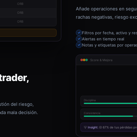
ORB
Añade operaciones en segun
ORB
rachas negativas, riesgo exc
ORB
Filtros por fecha, activo y re
Alertas en tiempo real
Notas y etiquetas por opera
Score & Mejora
rader,
Disciplina
tión del riesgo,
ada mala decisión.
Consistencia
💡
Insight:
El 67% de tus pérdidas pr