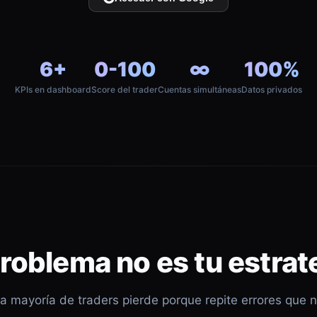
6+
0-100
∞
100%
KPIs en dashboard
Score del trader
Cuentas simultáneas
Datos privados
problema no es tu estrat
a mayoría de traders pierde porque repite errores que 