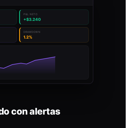
P&L NETO
+$3.240
DRAWDOWN
1.2%
do con alertas