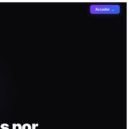
Acceder →
s por