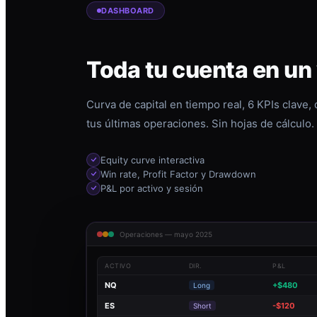
DASHBOARD
Toda tu cuenta en un
Curva de capital en tiempo real, 6 KPIs clave,
tus últimas operaciones. Sin hojas de cálculo.
Equity curve interactiva
Win rate, Profit Factor y Drawdown
P&L por activo y sesión
Operaciones — mayo 2025
ACTIVO
DIR.
P&L
NQ
+$480
Long
ES
-$120
Short