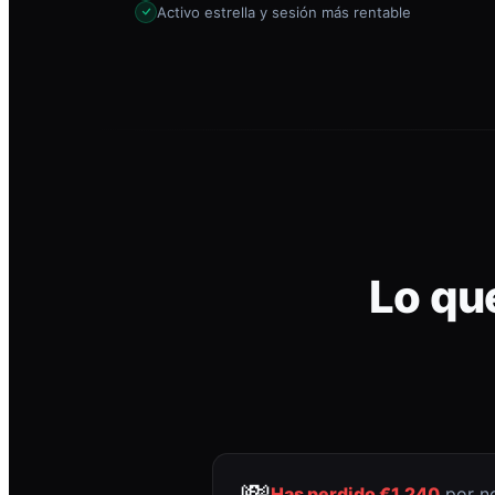
Activo estrella y sesión más rentable
Lo qu
💸
Has perdido €1.240
por no