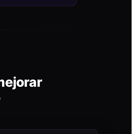
mejorar
p