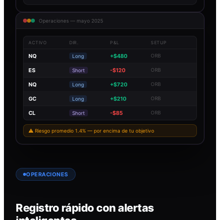
Operaciones — mayo 2025
ACTIVO
DIR.
P&L
SETUP
NQ
+$480
ORB
Long
ES
-$120
ORB
Short
NQ
+$720
ORB
Long
GC
+$210
ORB
Long
CL
-$85
ORB
Short
⚠ Riesgo promedio 1.4% — por encima de tu objetivo
OPERACIONES
Registro rápido con alertas