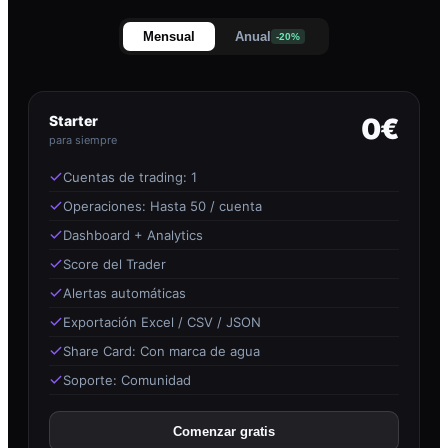
Mensual
Anual
-20%
Starter
0€
para siempre
Cuentas de trading: 1
Operaciones: Hasta 50 / cuenta
Dashboard + Analytics
Score del Trader
Alertas automáticas
Exportación Excel / CSV / JSON
Share Card: Con marca de agua
Soporte: Comunidad
Comenzar gratis