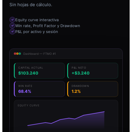
Sin hojas de cálculo.
Equity curve interactiva
Win rate, Profit Factor y Drawdown
P&L por activo y sesión
Dashboard — FTMO #1
CAPITAL ACTUAL
P&L NETO
$103.240
+$3.240
WIN RATE
DRAWDOWN
68.4%
1.2%
EQUITY CURVE