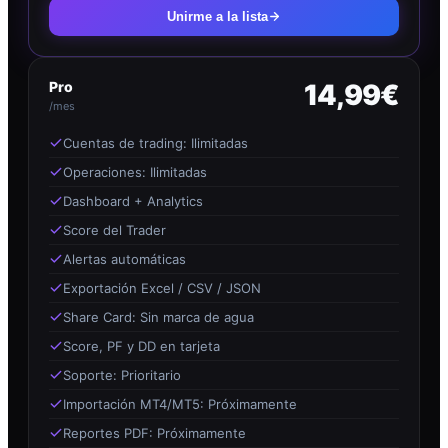
Unirme a la lista
Pro
14,99€
/mes
Cuentas de trading: Ilimitadas
Operaciones: Ilimitadas
Dashboard + Analytics
Score del Trader
Alertas automáticas
Exportación Excel / CSV / JSON
Share Card: Sin marca de agua
Score, PF y DD en tarjeta
Soporte: Prioritario
Importación MT4/MT5: Próximamente
Reportes PDF: Próximamente