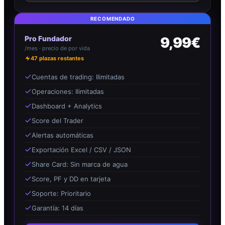
RECOMENDADO
Pro Fundador
9,99€
/mes · precio de por vida
47
plazas restantes
Cuentas de trading: Ilimitadas
Operaciones: Ilimitadas
Dashboard + Analytics
Score del Trader
Alertas automáticas
Exportación Excel / CSV / JSON
Share Card: Sin marca de agua
Score, PF y DD en tarjeta
Soporte: Prioritario
Garantía: 14 días