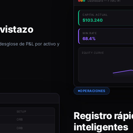
Dashboard — FTMO #1
CAPITAL ACTUAL
$103.240
 vistazo
WIN RATE
68.4%
 desglose de P&L por activo y
EQUITY CURVE
OPERACIONES
Registro rápi
SETUP
ORB
inteligentes
ORB