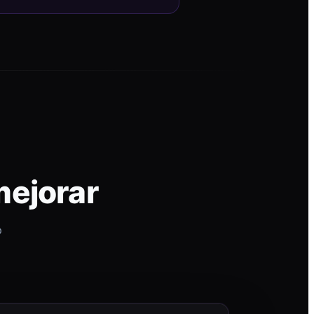
mejorar
p