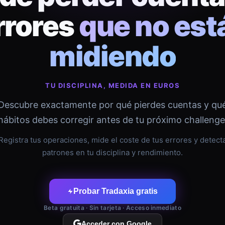
rrores
que no est
midiendo
TU DISCIPLINA, MEDIDA EN EUROS
Descubre exactamente por qué pierdes cuentas y qu
hábitos debes corregir antes de tu próximo challenge
Registra tus operaciones, mide el coste de tus errores y detect
patrones en tu disciplina y rendimiento.
Probar Tradaxia gratis
Beta gratuita · Sin tarjeta · Acceso inmediato
Acceder con Google