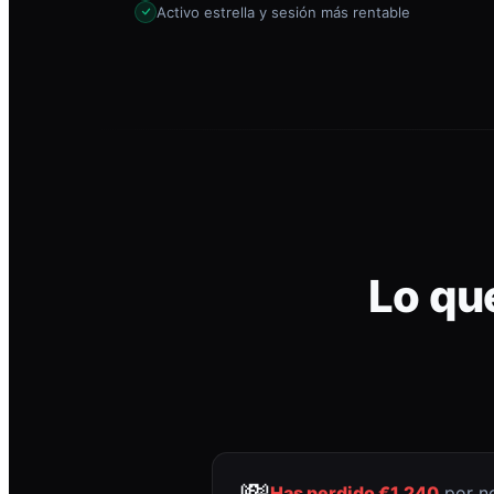
Activo estrella y sesión más rentable
Lo qu
💸
Has perdido €1.240
por no