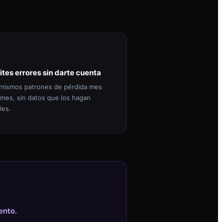
ites errores sin darte cuenta
mismos patrones de pérdida mes
 mes, sin datos que los hagan
les.
ento.