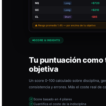
NQ
+$720
Long
GC
+$210
Long
CL
-$85
Short
⚠ Riesgo promedio 1.4% — por encima de tu objetivo
SCORE & INSIGHTS
Tu puntuación como t
objetiva
Un score 0-100 calculado sobre disciplina, ges
consistencia y errores. Más el coste real de c
Score basado en 4 pilares
Cuantifica el coste de la indisciplina