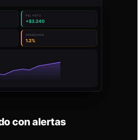
P&L NETO
+$3.240
DRAWDOWN
1.2%
do con alertas