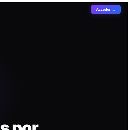
Acceder →
s por