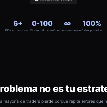
6+
0-100
∞
100%
KPIs en dashboard
Score del trader
Cuentas simultáneas
Datos privados
problema no es tu estrat
a mayoría de traders pierde porque repite errores que 