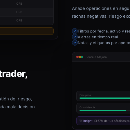
ORB
Añade operaciones en segun
ORB
rachas negativas, riesgo exc
ORB
Filtros por fecha, activo y re
Alertas en tiempo real
Notas y etiquetas por opera
Score & Mejora
rader,
Disciplina
tión del riesgo,
ada mala decisión.
Consistencia
💡
Insight:
El 67% de tus pérdidas pr