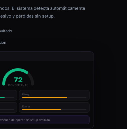
dos. El sistema detecta automáticamente
esivo y pérdidas sin setup.
sultado
ción
72
CONSISTENTE
Riesgo
Errores
ovienen de operar sin setup definido.