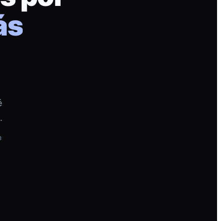
ás
é
.
a