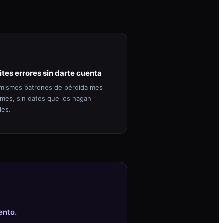
ites errores sin darte cuenta
mismos patrones de pérdida mes
 mes, sin datos que los hagan
les.
ento.