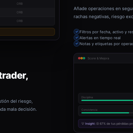
ORB
Añade operaciones en segun
ORB
rachas negativas, riesgo exc
ORB
Filtros por fecha, activo y re
Alertas en tiempo real
Notas y etiquetas por opera
Score & Mejora
rader,
Disciplina
tión del riesgo,
ada mala decisión.
Consistencia
💡
Insight:
El 67% de tus pérdidas pr