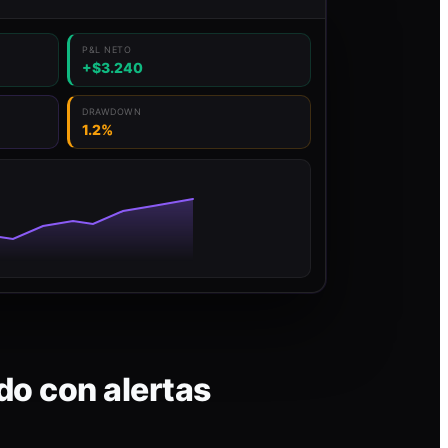
P&L NETO
+$3.240
DRAWDOWN
1.2%
do con alertas