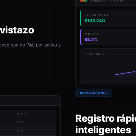
Dashboard — FTMO #1
CAPITAL ACTUAL
$103.240
 vistazo
WIN RATE
68.4%
 desglose de P&L por activo y
EQUITY CURVE
OPERACIONES
Registro rápi
SETUP
ORB
inteligentes
ORB