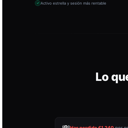
Activo estrella y sesión más rentable
Lo qu
💸
Has perdido €1.240
por no