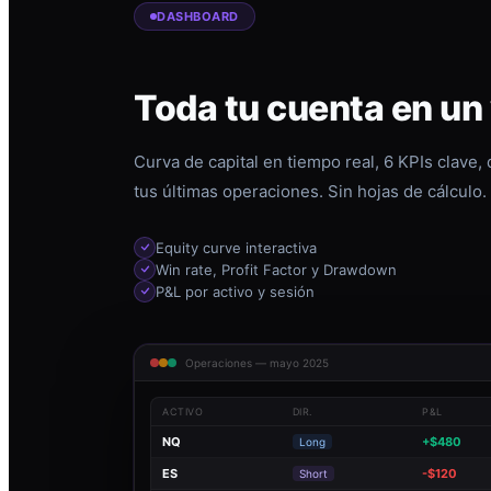
DASHBOARD
Toda tu cuenta en un
Curva de capital en tiempo real, 6 KPIs clave,
tus últimas operaciones. Sin hojas de cálculo.
Equity curve interactiva
Win rate, Profit Factor y Drawdown
P&L por activo y sesión
Operaciones — mayo 2025
ACTIVO
DIR.
P&L
NQ
+$480
Long
ES
-$120
Short