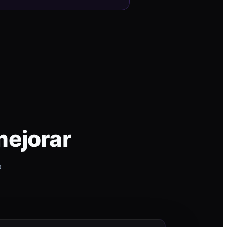
mejorar
p