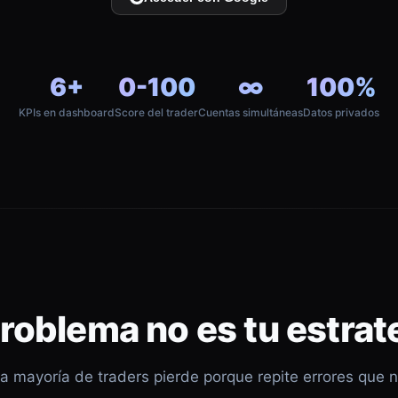
6+
0-100
∞
100%
KPIs en dashboard
Score del trader
Cuentas simultáneas
Datos privados
problema no es tu estrat
a mayoría de traders pierde porque repite errores que 