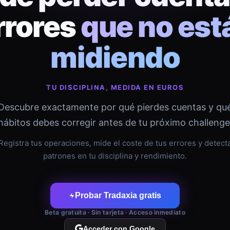
rrores
que no est
midiendo
TU DISCIPLINA, MEDIDA EN EUROS
Descubre exactamente por qué pierdes cuentas y qu
hábitos debes corregir antes de tu próximo challenge
Registra tus operaciones, mide el coste de tus errores y detect
patrones en tu disciplina y rendimiento.
Probar Tradaxia gratis
Beta gratuita · Sin tarjeta · Acceso inmediato
Acceder con Google