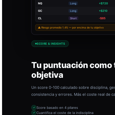
NQ
+$720
Long
GC
+$210
Long
CL
-$85
Short
⚠ Riesgo promedio 1.4% — por encima de tu objetivo
SCORE & INSIGHTS
Tu puntuación como t
objetiva
Un score 0-100 calculado sobre disciplina, ges
consistencia y errores. Más el coste real de c
Score basado en 4 pilares
Cuantifica el coste de la indisciplina