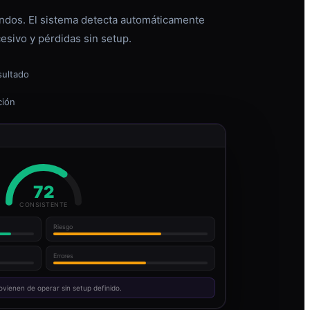
dos. El sistema detecta automáticamente
esivo y pérdidas sin setup.
sultado
ción
72
CONSISTENTE
Riesgo
Errores
ovienen de operar sin setup definido.