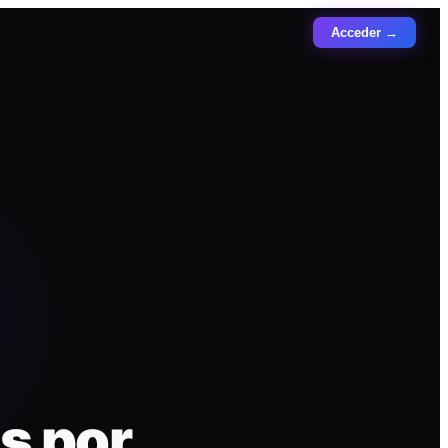
Acceder →
s por