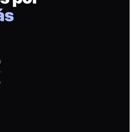
ás
é
.
a