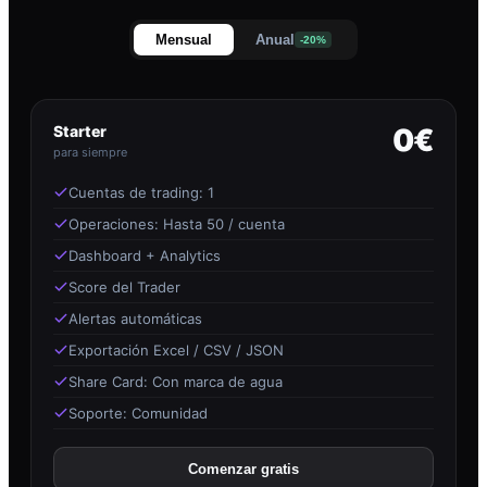
Mensual
Anual
-20%
Starter
0€
para siempre
Cuentas de trading: 1
Operaciones: Hasta 50 / cuenta
Dashboard + Analytics
Score del Trader
Alertas automáticas
Exportación Excel / CSV / JSON
Share Card: Con marca de agua
Soporte: Comunidad
Comenzar gratis