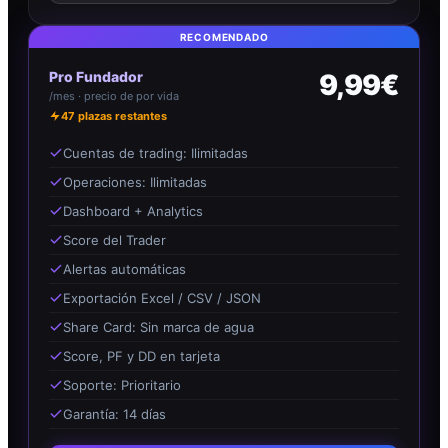
RECOMENDADO
Pro Fundador
9,99€
/mes · precio de por vida
47
plazas restantes
Cuentas de trading: Ilimitadas
Operaciones: Ilimitadas
Dashboard + Analytics
Score del Trader
Alertas automáticas
Exportación Excel / CSV / JSON
Share Card: Sin marca de agua
Score, PF y DD en tarjeta
Soporte: Prioritario
Garantía: 14 días