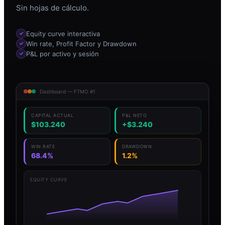
Sin hojas de cálculo.
Equity curve interactiva
Win rate, Profit Factor y Drawdown
P&L por activo y sesión
Dashboard — FTMO #1
CAPITAL ACTUAL
P&L NETO
$103.240
+$3.240
WIN RATE
DRAWDOWN
68.4%
1.2%
EQUITY CURVE