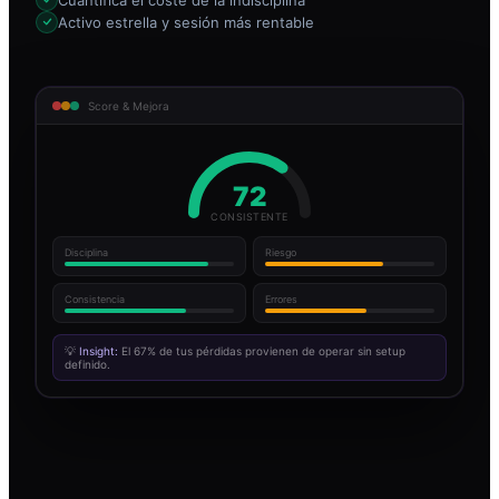
Activo estrella y sesión más rentable
Score & Mejora
72
CONSISTENTE
Disciplina
Riesgo
Consistencia
Errores
💡
Insight:
El 67% de tus pérdidas provienen de operar sin setup
definido.