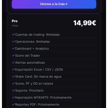
Unirme a la lista
Pro
14,99€
/mes
Cuentas de trading: Ilimitadas
Operaciones: Ilimitadas
Dashboard + Analytics
Score del Trader
Alertas automáticas
Exportación Excel / CSV / JSON
Share Card: Sin marca de agua
Score, PF y DD en tarjeta
Soporte: Prioritario
Importación MT4/MT5: Próximamente
Reportes PDF: Próximamente