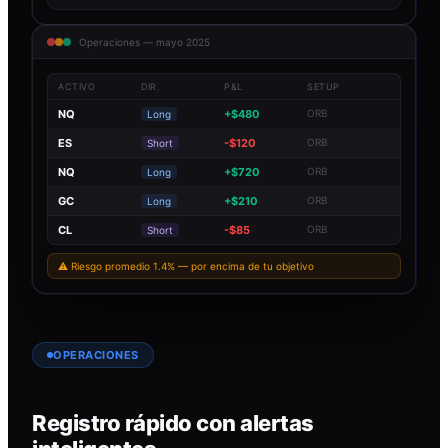
Operaciones — mayo 2025
ACTIVO
DIR.
P&L
SETUP
NQ
+$480
ORB
Long
ES
-$120
ORB
Short
NQ
+$720
ORB
Long
GC
+$210
ORB
Long
CL
-$85
ORB
Short
⚠ Riesgo promedio 1.4% — por encima de tu objetivo
OPERACIONES
Registro rápido con alertas