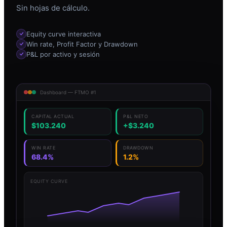
Sin hojas de cálculo.
Equity curve interactiva
Win rate, Profit Factor y Drawdown
P&L por activo y sesión
Dashboard — FTMO #1
CAPITAL ACTUAL
P&L NETO
$103.240
+$3.240
WIN RATE
DRAWDOWN
68.4%
1.2%
EQUITY CURVE