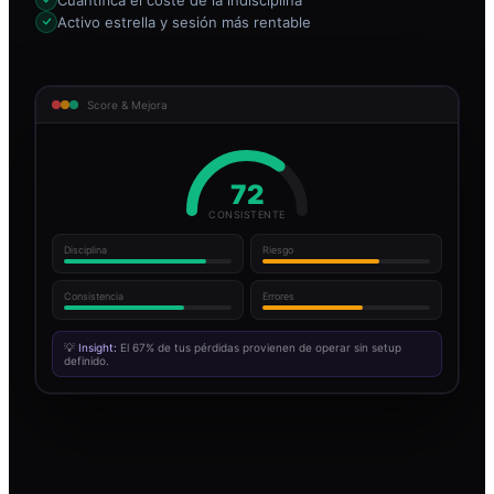
Activo estrella y sesión más rentable
Score & Mejora
72
CONSISTENTE
Disciplina
Riesgo
Consistencia
Errores
💡
Insight:
El 67% de tus pérdidas provienen de operar sin setup
definido.