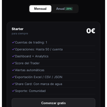
Mensual
Anual
-20%
Starter
0€
para siempre
Cuentas de trading: 1
Operaciones: Hasta 50 / cuenta
Dashboard + Analytics
Score del Trader
Alertas automáticas
Exportación Excel / CSV / JSON
Share Card: Con marca de agua
Soporte: Comunidad
Comenzar gratis