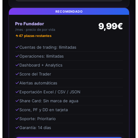
RECOMENDADO
Pro Fundador
9,99€
/mes · precio de por vida
47
plazas restantes
Cuentas de trading: Ilimitadas
Operaciones: Ilimitadas
Dashboard + Analytics
Score del Trader
Alertas automáticas
Exportación Excel / CSV / JSON
Share Card: Sin marca de agua
Score, PF y DD en tarjeta
Soporte: Prioritario
Garantía: 14 días