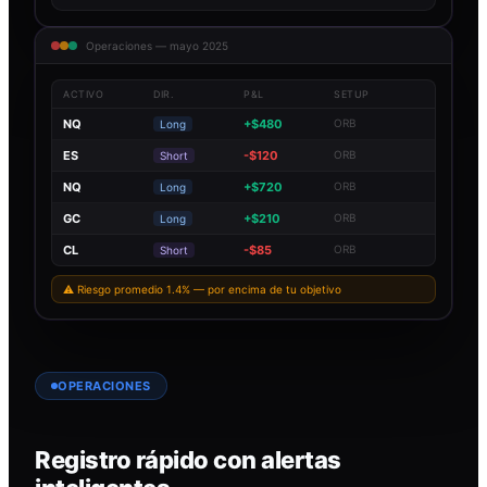
Operaciones — mayo 2025
ACTIVO
DIR.
P&L
SETUP
NQ
+$480
ORB
Long
ES
-$120
ORB
Short
NQ
+$720
ORB
Long
GC
+$210
ORB
Long
CL
-$85
ORB
Short
⚠ Riesgo promedio 1.4% — por encima de tu objetivo
OPERACIONES
Registro rápido con alertas