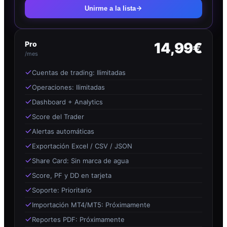
Unirme a la lista
Pro
14,99€
/mes
Cuentas de trading: Ilimitadas
Operaciones: Ilimitadas
Dashboard + Analytics
Score del Trader
Alertas automáticas
Exportación Excel / CSV / JSON
Share Card: Sin marca de agua
Score, PF y DD en tarjeta
Soporte: Prioritario
Importación MT4/MT5: Próximamente
Reportes PDF: Próximamente