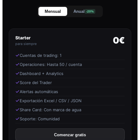
Mensual
Anual
-20%
Starter
0€
para siempre
Cuentas de trading: 1
Operaciones: Hasta 50 / cuenta
Dashboard + Analytics
Score del Trader
Alertas automáticas
Exportación Excel / CSV / JSON
Share Card: Con marca de agua
Soporte: Comunidad
Comenzar gratis