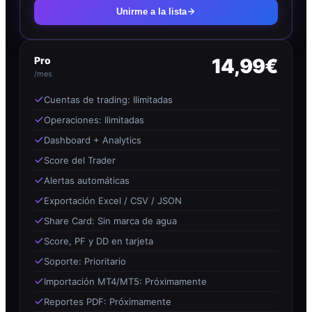
Unirme a la lista
Pro
14,99€
/mes
Cuentas de trading: Ilimitadas
Operaciones: Ilimitadas
Dashboard + Analytics
Score del Trader
Alertas automáticas
Exportación Excel / CSV / JSON
Share Card: Sin marca de agua
Score, PF y DD en tarjeta
Soporte: Prioritario
Importación MT4/MT5: Próximamente
Reportes PDF: Próximamente