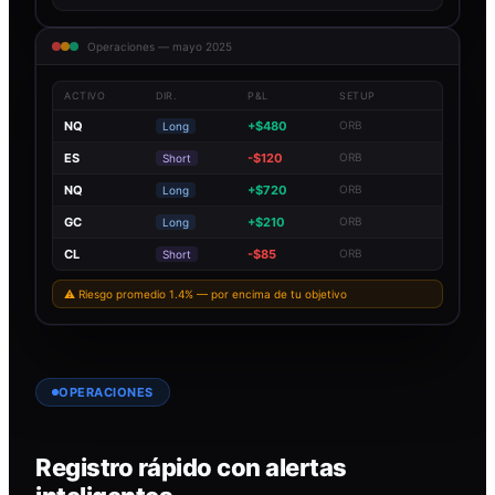
Operaciones — mayo 2025
ACTIVO
DIR.
P&L
SETUP
NQ
+$480
ORB
Long
ES
-$120
ORB
Short
NQ
+$720
ORB
Long
GC
+$210
ORB
Long
CL
-$85
ORB
Short
⚠ Riesgo promedio 1.4% — por encima de tu objetivo
OPERACIONES
Registro rápido con alertas