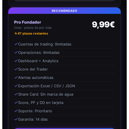
RECOMENDADO
Pro Fundador
9,99€
/mes · precio de por vida
47
plazas restantes
Cuentas de trading: Ilimitadas
Operaciones: Ilimitadas
Dashboard + Analytics
Score del Trader
Alertas automáticas
Exportación Excel / CSV / JSON
Share Card: Sin marca de agua
Score, PF y DD en tarjeta
Soporte: Prioritario
Garantía: 14 días