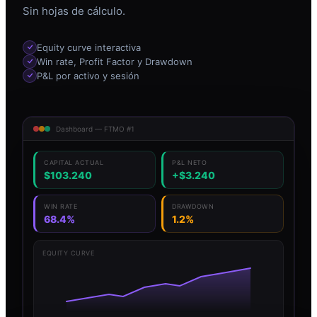
Sin hojas de cálculo.
Equity curve interactiva
Win rate, Profit Factor y Drawdown
P&L por activo y sesión
Dashboard — FTMO #1
CAPITAL ACTUAL
P&L NETO
$103.240
+$3.240
WIN RATE
DRAWDOWN
68.4%
1.2%
EQUITY CURVE