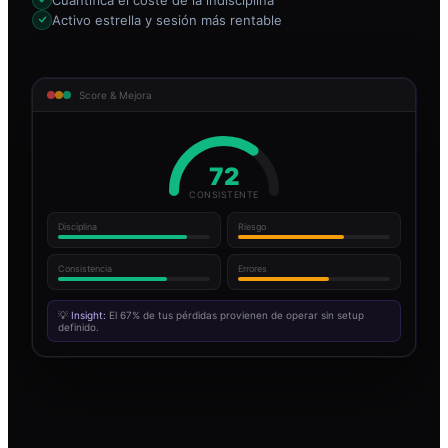
Activo estrella y sesión más rentable
Score & Mejora
72
CONSISTENTE
Disciplina
Riesgo
Consistencia
Errores
💡
Insight:
El 67% de tus pérdidas provienen de operar sin setup
definido.