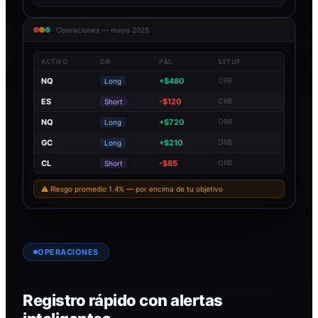
Operaciones — mayo 2025
ACTIVO
DIR.
P&L
SETUP
NQ
+$480
ORB
Long
ES
-$120
ORB
Short
NQ
+$720
ORB
Long
GC
+$210
ORB
Long
CL
-$85
ORB
Short
⚠ Riesgo promedio 1.4% — por encima de tu objetivo
OPERACIONES
Registro rápido con alertas