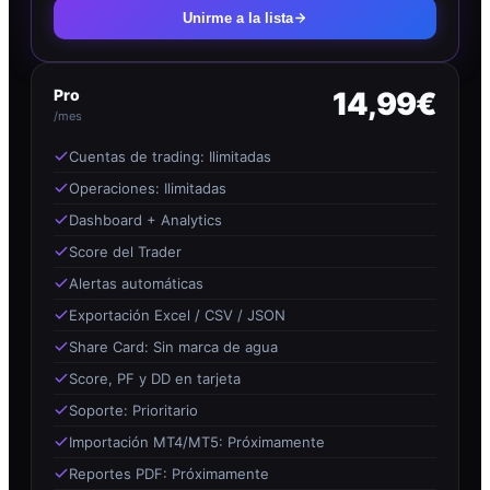
Unirme a la lista
Pro
14,99€
/mes
Cuentas de trading: Ilimitadas
Operaciones: Ilimitadas
Dashboard + Analytics
Score del Trader
Alertas automáticas
Exportación Excel / CSV / JSON
Share Card: Sin marca de agua
Score, PF y DD en tarjeta
Soporte: Prioritario
Importación MT4/MT5: Próximamente
Reportes PDF: Próximamente