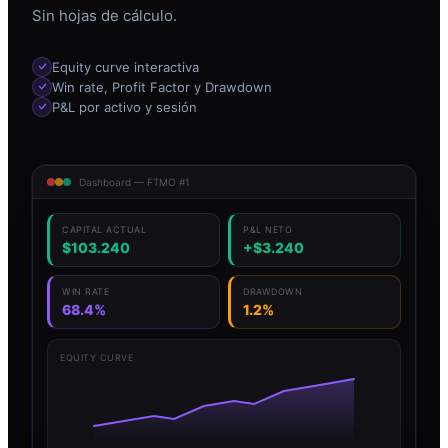
Sin hojas de cálculo.
Equity curve interactiva
Win rate, Profit Factor y Drawdown
P&L por activo y sesión
Dashboard — FTMO #1
CAPITAL ACTUAL
P&L NETO
$103.240
+$3.240
WIN RATE
DRAWDOWN
68.4%
1.2%
EQUITY CURVE