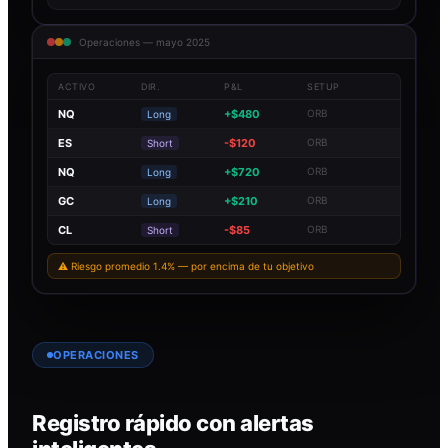
Operaciones — mayo 2025
ACTIVO
DIR.
P&L
SETUP
NQ
+$480
ORB
Long
ES
-$120
ORB
Short
NQ
+$720
ORB
Long
GC
+$210
ORB
Long
CL
-$85
ORB
Short
⚠ Riesgo promedio 1.4% — por encima de tu objetivo
OPERACIONES
Registro rápido con alertas