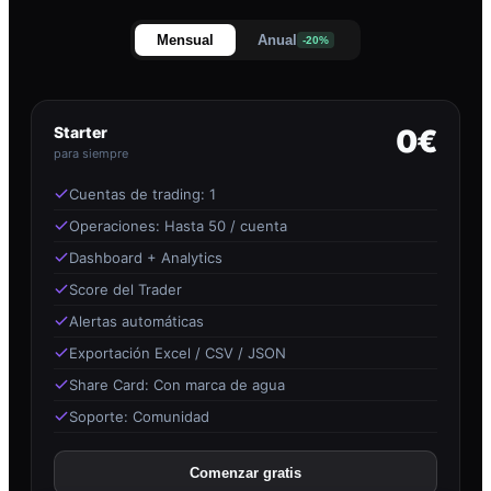
Mensual
Anual
-20%
Starter
0€
para siempre
Cuentas de trading: 1
Operaciones: Hasta 50 / cuenta
Dashboard + Analytics
Score del Trader
Alertas automáticas
Exportación Excel / CSV / JSON
Share Card: Con marca de agua
Soporte: Comunidad
Comenzar gratis