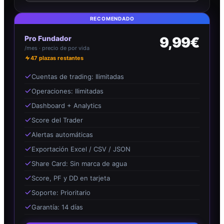
RECOMENDADO
Pro Fundador
9,99€
/mes · precio de por vida
47
plazas restantes
Cuentas de trading: Ilimitadas
Operaciones: Ilimitadas
Dashboard + Analytics
Score del Trader
Alertas automáticas
Exportación Excel / CSV / JSON
Share Card: Sin marca de agua
Score, PF y DD en tarjeta
Soporte: Prioritario
Garantía: 14 días