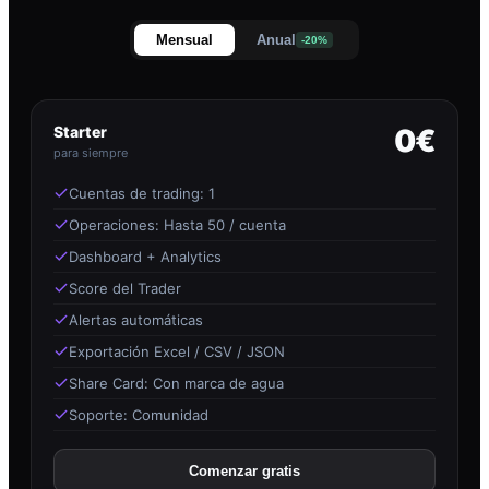
Mensual
Anual
-20%
Starter
0€
para siempre
Cuentas de trading: 1
Operaciones: Hasta 50 / cuenta
Dashboard + Analytics
Score del Trader
Alertas automáticas
Exportación Excel / CSV / JSON
Share Card: Con marca de agua
Soporte: Comunidad
Comenzar gratis