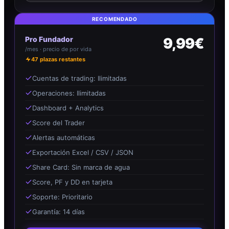
RECOMENDADO
Pro Fundador
9,99€
/mes · precio de por vida
47
plazas restantes
Cuentas de trading: Ilimitadas
Operaciones: Ilimitadas
Dashboard + Analytics
Score del Trader
Alertas automáticas
Exportación Excel / CSV / JSON
Share Card: Sin marca de agua
Score, PF y DD en tarjeta
Soporte: Prioritario
Garantía: 14 días