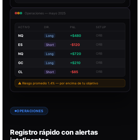
Operaciones — mayo 2025
ACTIVO
DIR.
P&L
SETUP
NQ
+$480
ORB
Long
ES
-$120
ORB
Short
NQ
+$720
ORB
Long
GC
+$210
ORB
Long
CL
-$85
ORB
Short
⚠ Riesgo promedio 1.4% — por encima de tu objetivo
OPERACIONES
Registro rápido con alertas