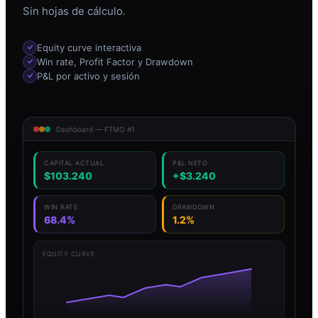
Sin hojas de cálculo.
Equity curve interactiva
Win rate, Profit Factor y Drawdown
P&L por activo y sesión
Dashboard — FTMO #1
CAPITAL ACTUAL
P&L NETO
$103.240
+$3.240
WIN RATE
DRAWDOWN
68.4%
1.2%
EQUITY CURVE