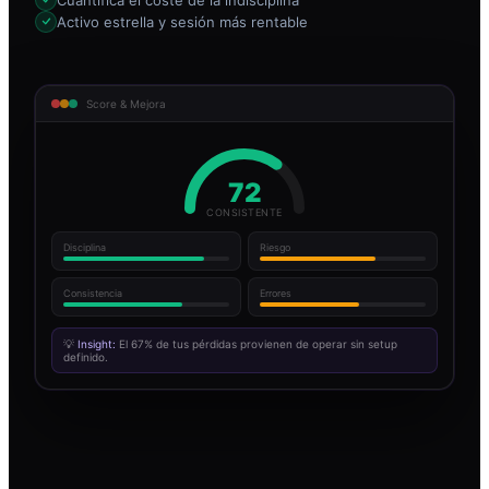
Activo estrella y sesión más rentable
Score & Mejora
72
CONSISTENTE
Disciplina
Riesgo
Consistencia
Errores
💡
Insight:
El 67% de tus pérdidas provienen de operar sin setup
definido.