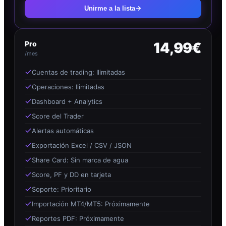
Unirme a la lista
Pro
14,99€
/mes
Cuentas de trading: Ilimitadas
Operaciones: Ilimitadas
Dashboard + Analytics
Score del Trader
Alertas automáticas
Exportación Excel / CSV / JSON
Share Card: Sin marca de agua
Score, PF y DD en tarjeta
Soporte: Prioritario
Importación MT4/MT5: Próximamente
Reportes PDF: Próximamente