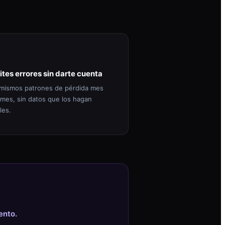
ites errores sin darte cuenta
mismos patrones de pérdida mes
 mes, sin datos que los hagan
les.
ento.