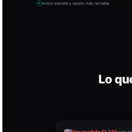
Activo estrella y sesión más rentable
Lo qu
💸
Has perdido €1.240
por no