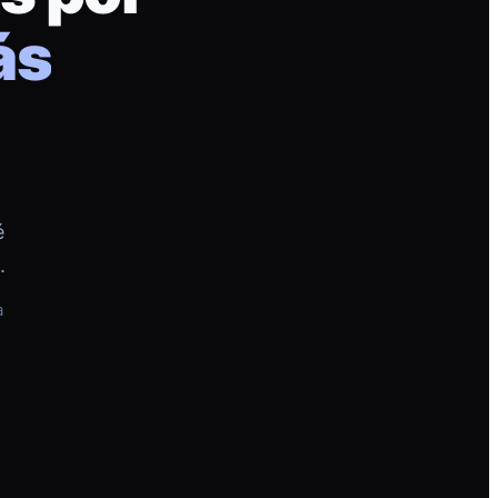
ás
é
.
a