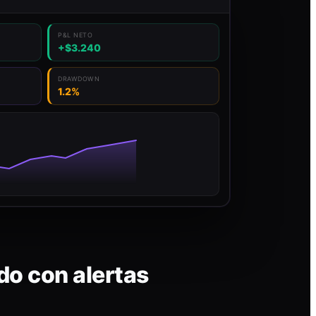
P&L NETO
+$3.240
DRAWDOWN
1.2%
do con alertas