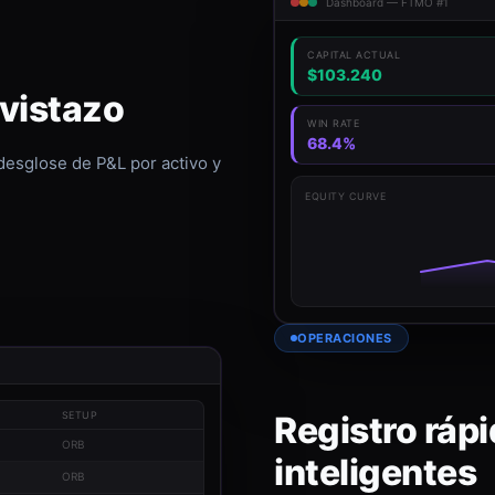
Dashboard — FTMO #1
CAPITAL ACTUAL
$103.240
 vistazo
WIN RATE
68.4%
 desglose de P&L por activo y
EQUITY CURVE
OPERACIONES
Registro rápi
SETUP
ORB
inteligentes
ORB