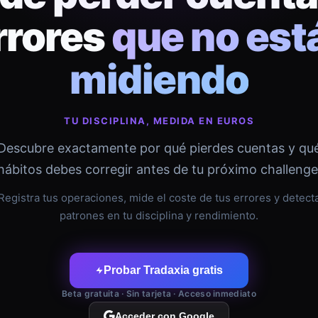
rrores
que no est
midiendo
TU DISCIPLINA, MEDIDA EN EUROS
Descubre exactamente por qué pierdes cuentas y qu
hábitos debes corregir antes de tu próximo challenge
Registra tus operaciones, mide el coste de tus errores y detect
patrones en tu disciplina y rendimiento.
Probar Tradaxia gratis
Beta gratuita · Sin tarjeta · Acceso inmediato
Acceder con Google