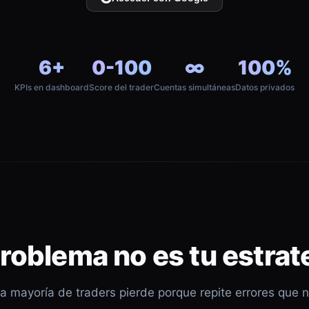
6+
0-100
∞
100%
KPIs en dashboard
Score del trader
Cuentas simultáneas
Datos privados
problema no es tu estrat
a mayoría de traders pierde porque repite errores que 