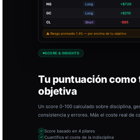
NQ
+$720
Long
GC
+$210
Long
CL
-$85
Short
⚠ Riesgo promedio 1.4% — por encima de tu objetivo
SCORE & INSIGHTS
Tu puntuación como t
objetiva
Un score 0-100 calculado sobre disciplina, ges
consistencia y errores. Más el coste real de c
Score basado en 4 pilares
Cuantifica el coste de la indisciplina