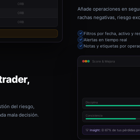
ORB
Añade operaciones en segun
ORB
rachas negativas, riesgo exc
ORB
Filtros por fecha, activo y re
Alertas en tiempo real
Notas y etiquetas por opera
Score & Mejora
rader,
Disciplina
tión del riesgo,
ada mala decisión.
Consistencia
💡
Insight:
El 67% de tus pérdidas pr