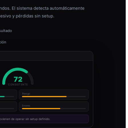
dos. El sistema detecta automáticamente
esivo y pérdidas sin setup.
sultado
ción
72
CONSISTENTE
Riesgo
Errores
ovienen de operar sin setup definido.