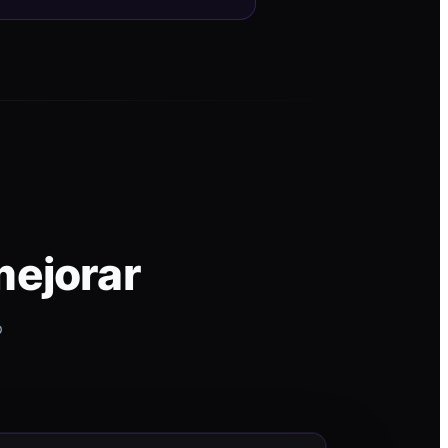
mejorar
p