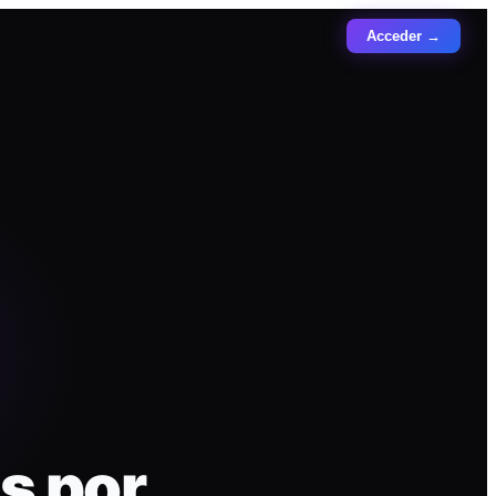
Acceder →
s por