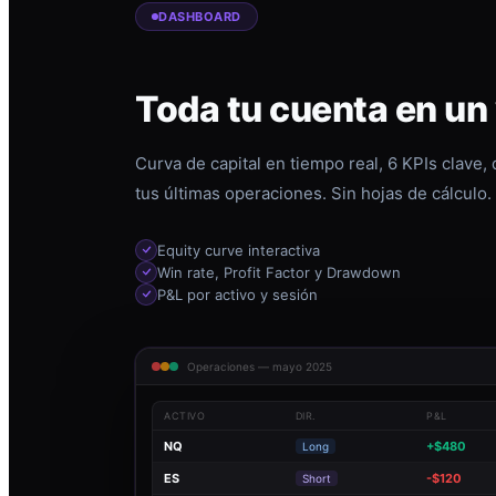
DASHBOARD
Toda tu cuenta en un
Curva de capital en tiempo real, 6 KPIs clave,
tus últimas operaciones. Sin hojas de cálculo.
Equity curve interactiva
Win rate, Profit Factor y Drawdown
P&L por activo y sesión
Operaciones — mayo 2025
ACTIVO
DIR.
P&L
NQ
+$480
Long
ES
-$120
Short