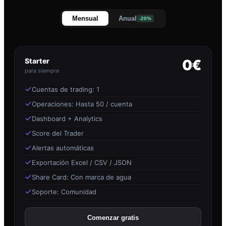
Mensual
Anual
-20%
Starter
0€
para siempre
Cuentas de trading: 1
Operaciones: Hasta 50 / cuenta
Dashboard + Analytics
Score del Trader
Alertas automáticas
Exportación Excel / CSV / JSON
Share Card: Con marca de agua
Soporte: Comunidad
Comenzar gratis