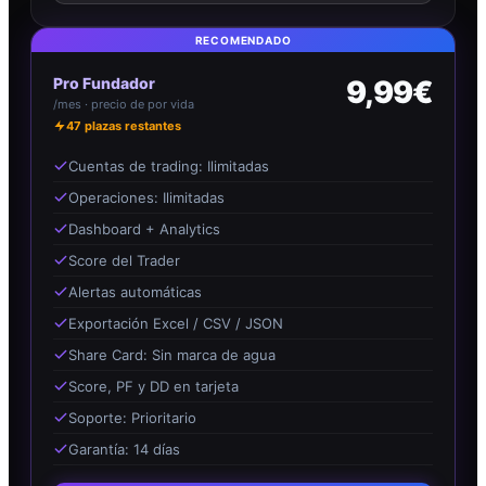
RECOMENDADO
Pro Fundador
9,99€
/mes · precio de por vida
47
plazas restantes
Cuentas de trading: Ilimitadas
Operaciones: Ilimitadas
Dashboard + Analytics
Score del Trader
Alertas automáticas
Exportación Excel / CSV / JSON
Share Card: Sin marca de agua
Score, PF y DD en tarjeta
Soporte: Prioritario
Garantía: 14 días