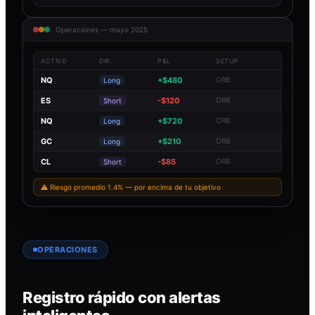
Operaciones — mayo 2025
ACTIVO
DIR.
P&L
SETUP
NQ
+$480
ORB
Long
ES
-$120
ORB
Short
NQ
+$720
ORB
Long
GC
+$210
ORB
Long
CL
-$85
ORB
Short
⚠ Riesgo promedio 1.4% — por encima de tu objetivo
OPERACIONES
Registro rápido con alertas