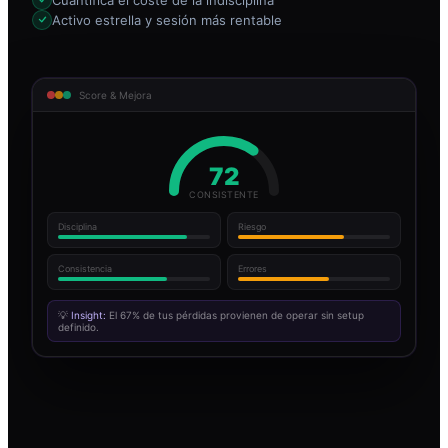
Activo estrella y sesión más rentable
Score & Mejora
72
CONSISTENTE
Disciplina
Riesgo
Consistencia
Errores
💡
Insight:
El 67% de tus pérdidas provienen de operar sin setup
definido.