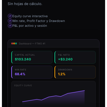
Sin hojas de cálculo.
Equity curve interactiva
Win rate, Profit Factor y Drawdown
P&L por activo y sesión
Dashboard — FTMO #1
CAPITAL ACTUAL
P&L NETO
$103.240
+$3.240
WIN RATE
DRAWDOWN
68.4%
1.2%
EQUITY CURVE