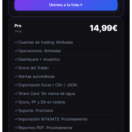
Unirme a la lista
Pro
14,99€
/mes
Cuentas de trading: Ilimitadas
Operaciones: Ilimitadas
Dashboard + Analytics
Score del Trader
Alertas automáticas
Exportación Excel / CSV / JSON
Share Card: Sin marca de agua
Score, PF y DD en tarjeta
Soporte: Prioritario
Importación MT4/MT5: Próximamente
Reportes PDF: Próximamente