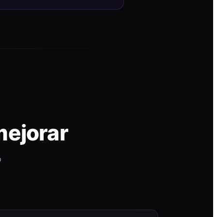
mejorar
p