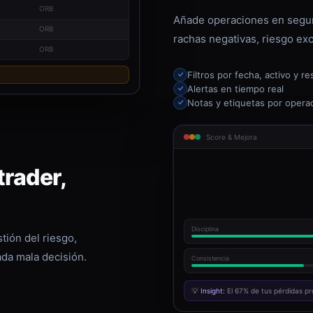
ORB
Añade operaciones en segun
ORB
rachas negativas, riesgo exc
ORB
Filtros por fecha, activo y re
Alertas en tiempo real
Notas y etiquetas por opera
Score & Mejora
rader,
Disciplina
tión del riesgo,
ada mala decisión.
Consistencia
💡
Insight:
El 67% de tus pérdidas pr