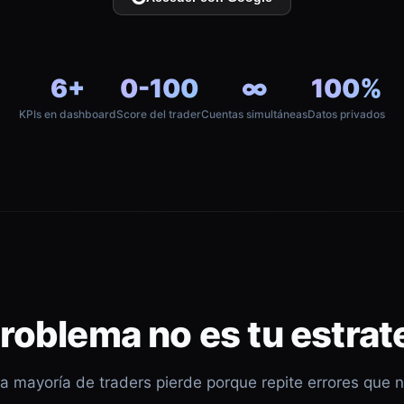
6+
0-100
∞
100%
KPIs en dashboard
Score del trader
Cuentas simultáneas
Datos privados
problema no es tu estrat
a mayoría de traders pierde porque repite errores que 