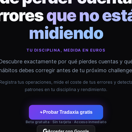
rrores
que no est
midiendo
TU DISCIPLINA, MEDIDA EN EUROS
Descubre exactamente por qué pierdes cuentas y qu
hábitos debes corregir antes de tu próximo challenge
Registra tus operaciones, mide el coste de tus errores y detect
patrones en tu disciplina y rendimiento.
Probar Tradaxia gratis
Beta gratuita · Sin tarjeta · Acceso inmediato
Acceder con Google