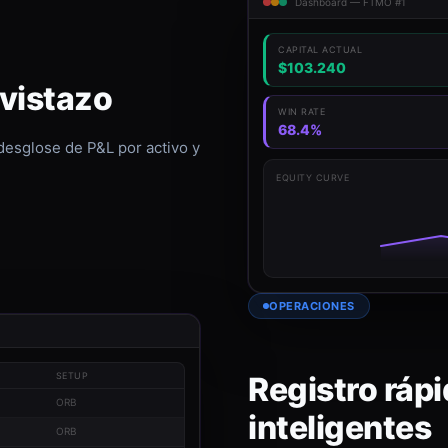
Dashboard — FTMO #1
CAPITAL ACTUAL
$103.240
 vistazo
WIN RATE
68.4%
 desglose de P&L por activo y
EQUITY CURVE
OPERACIONES
Registro rápi
SETUP
ORB
inteligentes
ORB