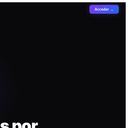
Acceder →
s por