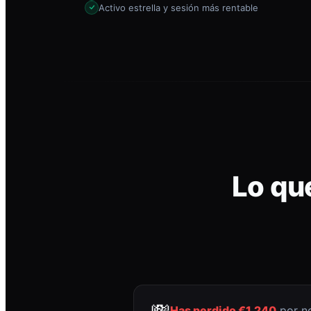
Activo estrella y sesión más rentable
Lo qu
💸
Has perdido €1.240
por no