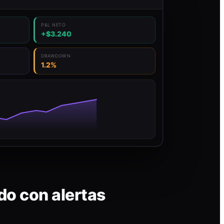
P&L NETO
+$3.240
DRAWDOWN
1.2%
do con alertas