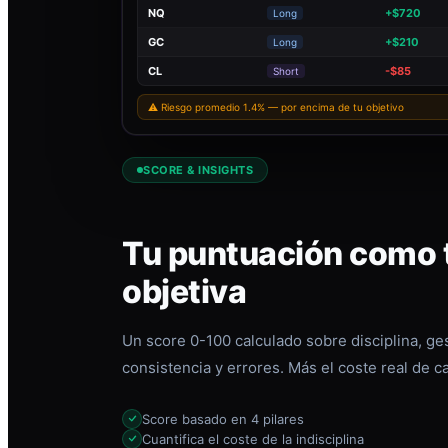
NQ
+$720
Long
GC
+$210
Long
CL
-$85
Short
⚠ Riesgo promedio 1.4% — por encima de tu objetivo
SCORE & INSIGHTS
Tu puntuación como t
objetiva
Un score 0-100 calculado sobre disciplina, ges
consistencia y errores. Más el coste real de c
Score basado en 4 pilares
Cuantifica el coste de la indisciplina