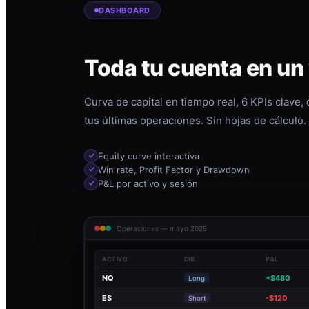
DASHBOARD
Toda tu cuenta en un
Curva de capital en tiempo real, 6 KPIs clave,
tus últimas operaciones. Sin hojas de cálculo.
Equity curve interactiva
Win rate, Profit Factor y Drawdown
P&L por activo y sesión
Operaciones — mayo 2025
ACTIVO
DIR.
P&L
NQ
+$480
Long
ES
-$120
Short