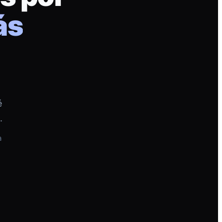
ás
é
.
a