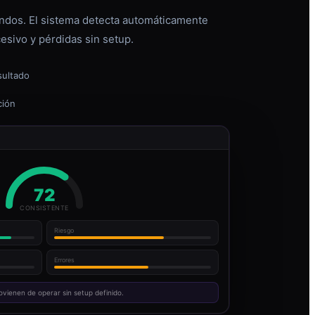
dos. El sistema detecta automáticamente
esivo y pérdidas sin setup.
sultado
ción
72
CONSISTENTE
Riesgo
Errores
ovienen de operar sin setup definido.