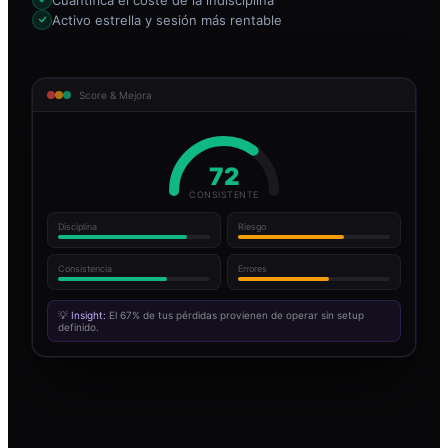
Activo estrella y sesión más rentable
Score & Mejora
72
CONSISTENTE
Disciplina
Riesgo
Consistencia
Errores
💡
Insight:
El 67% de tus pérdidas provienen de operar sin setup
definido.