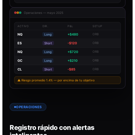
Operaciones — mayo 2025
ACTIVO
DIR.
P&L
SETUP
NQ
+$480
ORB
Long
ES
-$120
ORB
Short
NQ
+$720
ORB
Long
GC
+$210
ORB
Long
CL
-$85
ORB
Short
⚠ Riesgo promedio 1.4% — por encima de tu objetivo
OPERACIONES
Registro rápido con alertas