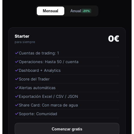
Mensual
Anual
-20%
Starter
0€
para siempre
Cuentas de trading: 1
Operaciones: Hasta 50 / cuenta
Dashboard + Analytics
Score del Trader
Alertas automáticas
Exportación Excel / CSV / JSON
Share Card: Con marca de agua
Soporte: Comunidad
Comenzar gratis