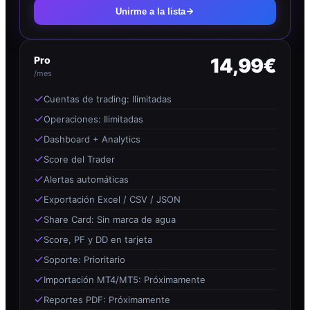
Unirme a la lista
Pro
14,99€
/mes
Cuentas de trading: Ilimitadas
Operaciones: Ilimitadas
Dashboard + Analytics
Score del Trader
Alertas automáticas
Exportación Excel / CSV / JSON
Share Card: Sin marca de agua
Score, PF y DD en tarjeta
Soporte: Prioritario
Importación MT4/MT5: Próximamente
Reportes PDF: Próximamente