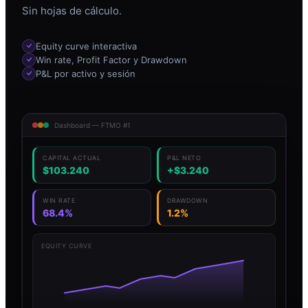
Sin hojas de cálculo.
Equity curve interactiva
Win rate, Profit Factor y Drawdown
P&L por activo y sesión
Dashboard — FTMO #1
CAPITAL ACTUAL
P&L NETO
$103.240
+$3.240
WIN RATE
DRAWDOWN
68.4%
1.2%
EQUITY CURVE