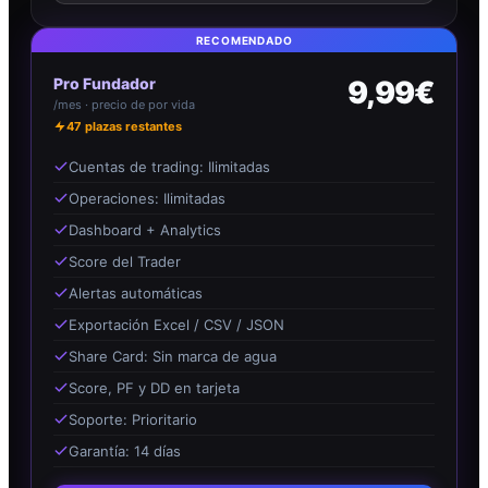
RECOMENDADO
Pro Fundador
9,99€
/mes · precio de por vida
47
plazas restantes
Cuentas de trading: Ilimitadas
Operaciones: Ilimitadas
Dashboard + Analytics
Score del Trader
Alertas automáticas
Exportación Excel / CSV / JSON
Share Card: Sin marca de agua
Score, PF y DD en tarjeta
Soporte: Prioritario
Garantía: 14 días