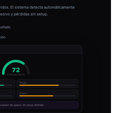
dos. El sistema detecta automáticamente
esivo y pérdidas sin setup.
sultado
ción
72
CONSISTENTE
Riesgo
Errores
ovienen de operar sin setup definido.