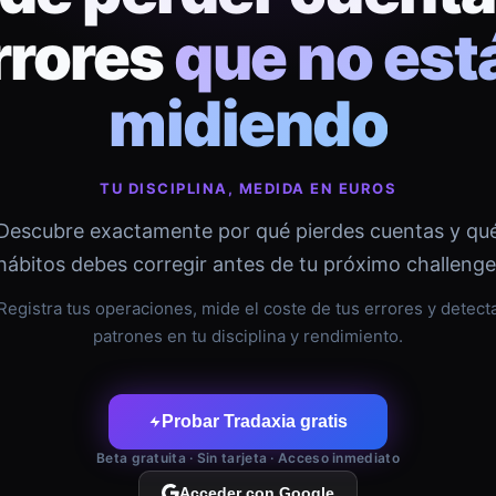
rrores
que no est
midiendo
TU DISCIPLINA, MEDIDA EN EUROS
Descubre exactamente por qué pierdes cuentas y qu
hábitos debes corregir antes de tu próximo challenge
Registra tus operaciones, mide el coste de tus errores y detect
patrones en tu disciplina y rendimiento.
Probar Tradaxia gratis
Beta gratuita · Sin tarjeta · Acceso inmediato
Acceder con Google