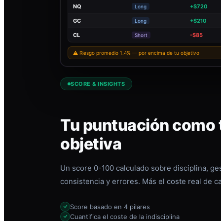
NQ
+$720
Long
GC
+$210
Long
CL
-$85
Short
⚠ Riesgo promedio 1.4% — por encima de tu objetivo
SCORE & INSIGHTS
Tu puntuación como t
objetiva
Un score 0-100 calculado sobre disciplina, ges
consistencia y errores. Más el coste real de c
Score basado en 4 pilares
Cuantifica el coste de la indisciplina