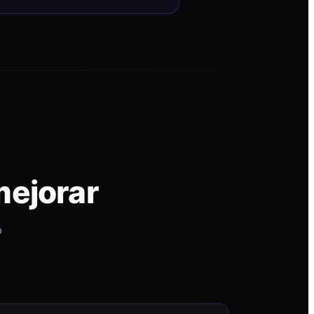
mejorar
p