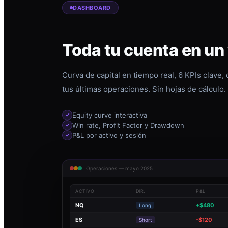
DASHBOARD
Toda tu cuenta en un
Curva de capital en tiempo real, 6 KPIs clave,
tus últimas operaciones. Sin hojas de cálculo.
Equity curve interactiva
Win rate, Profit Factor y Drawdown
P&L por activo y sesión
Operaciones — mayo 2025
ACTIVO
DIR.
P&L
NQ
+$480
Long
ES
-$120
Short