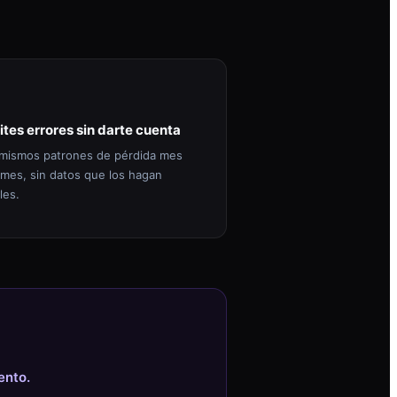
ites errores sin darte cuenta
mismos patrones de pérdida mes
 mes, sin datos que los hagan
les.
ento.