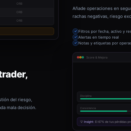
ORB
Añade operaciones en segun
ORB
rachas negativas, riesgo exc
ORB
Filtros por fecha, activo y re
Alertas en tiempo real
Notas y etiquetas por opera
Score & Mejora
rader,
Disciplina
tión del riesgo,
ada mala decisión.
Consistencia
💡
Insight:
El 67% de tus pérdidas pr