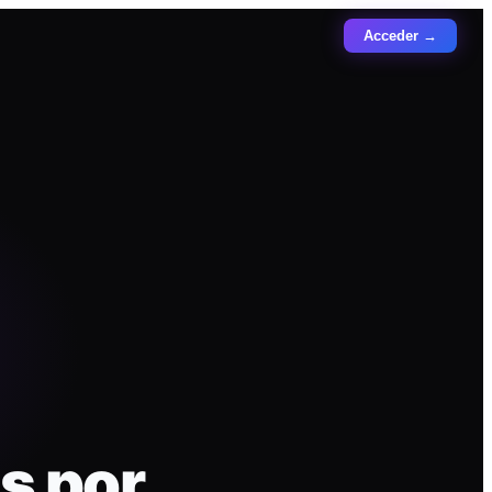
Acceder →
s por