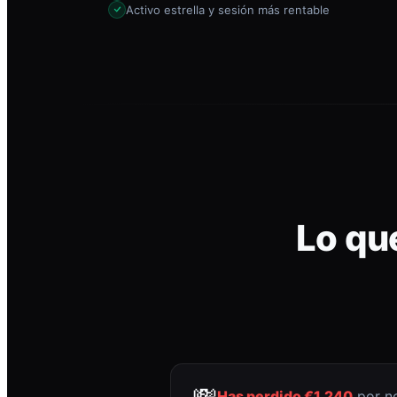
Activo estrella y sesión más rentable
Lo qu
💸
Has perdido €1.240
por no