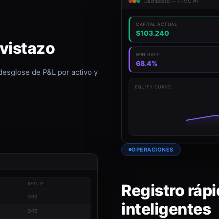
Dashboard — FTMO #1
CAPITAL ACTUAL
$103.240
 vistazo
WIN RATE
68.4%
 desglose de P&L por activo y
EQUITY CURVE
OPERACIONES
Registro rápi
SETUP
ORB
inteligentes
ORB