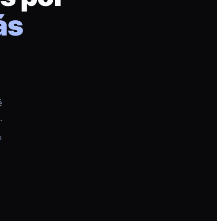
ás
é
.
a