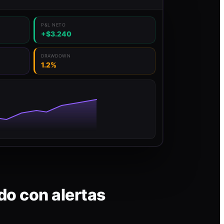
P&L NETO
+$3.240
DRAWDOWN
1.2%
do con alertas