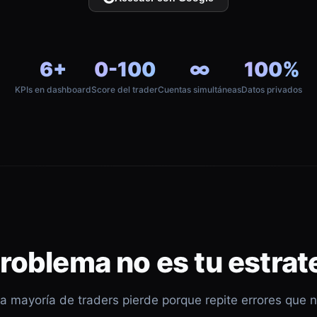
6+
0-100
∞
100%
KPIs en dashboard
Score del trader
Cuentas simultáneas
Datos privados
problema no es tu estrat
a mayoría de traders pierde porque repite errores que 