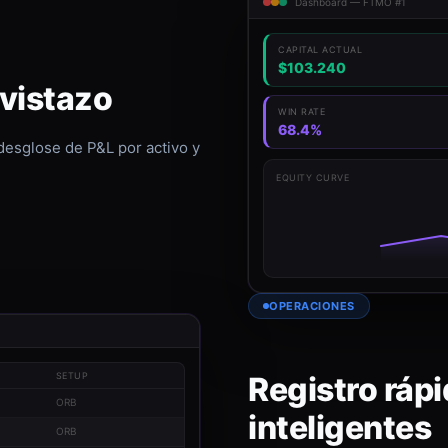
Dashboard — FTMO #1
CAPITAL ACTUAL
$103.240
 vistazo
WIN RATE
68.4%
 desglose de P&L por activo y
EQUITY CURVE
OPERACIONES
Registro rápi
SETUP
ORB
inteligentes
ORB