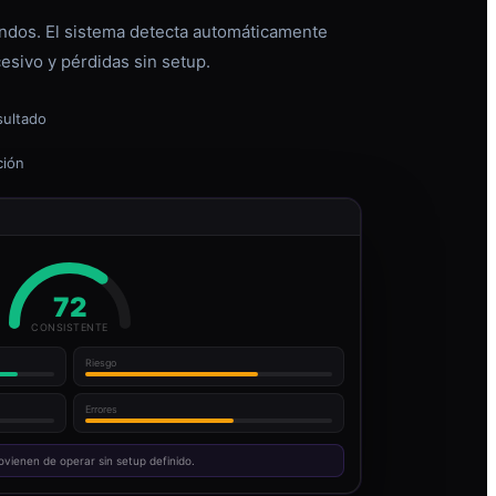
dos. El sistema detecta automáticamente
esivo y pérdidas sin setup.
sultado
ción
72
CONSISTENTE
Riesgo
Errores
ovienen de operar sin setup definido.