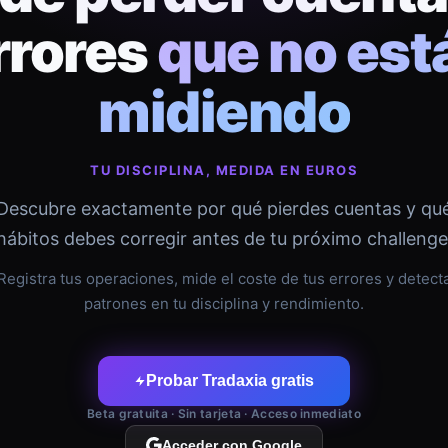
rrores
que no est
midiendo
TU DISCIPLINA, MEDIDA EN EUROS
Descubre exactamente por qué pierdes cuentas y qu
hábitos debes corregir antes de tu próximo challenge
Registra tus operaciones, mide el coste de tus errores y detect
patrones en tu disciplina y rendimiento.
Probar Tradaxia gratis
Beta gratuita · Sin tarjeta · Acceso inmediato
Acceder con Google