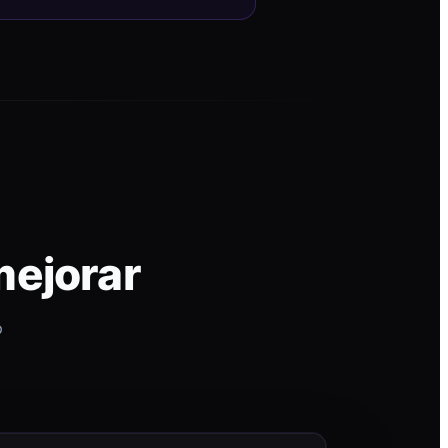
mejorar
p