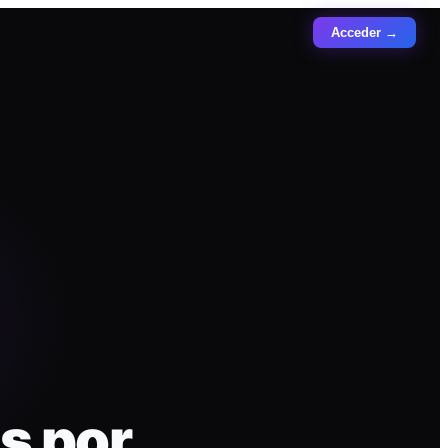
Acceder →
s por