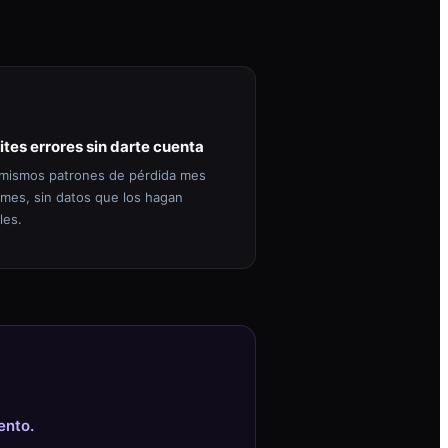
ites errores sin darte cuenta
mismos patrones de pérdida mes
 mes, sin datos que los hagan
les.
ento.