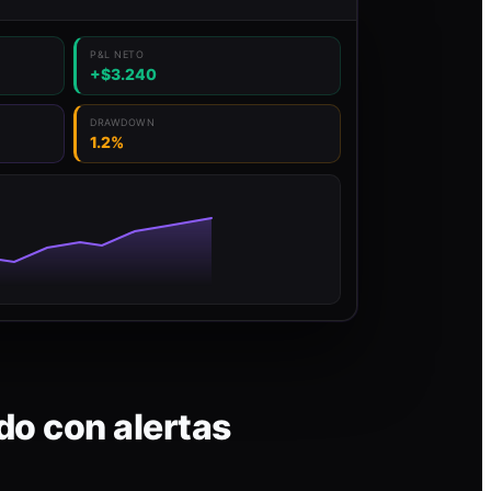
P&L NETO
+$3.240
DRAWDOWN
1.2%
do con alertas