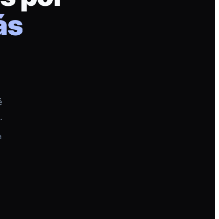
ás
é
.
a