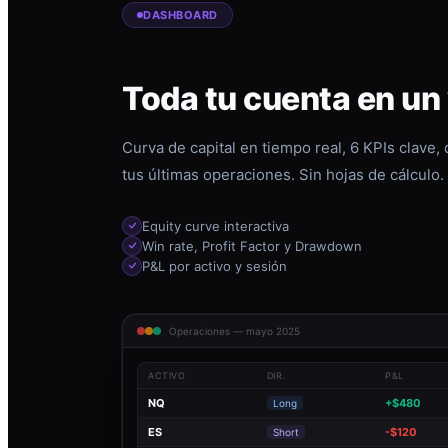
DASHBOARD
Toda tu cuenta en un
Curva de capital en tiempo real, 6 KPIs clave,
tus últimas operaciones. Sin hojas de cálculo.
Equity curve interactiva
Win rate, Profit Factor y Drawdown
P&L por activo y sesión
Operaciones — mayo 2025
ACTIVO
DIR.
P&L
NQ
+$480
Long
ES
-$120
Short