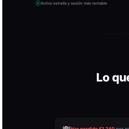
Activo estrella y sesión más rentable
Lo qu
💸
Has perdido €1.240
por no