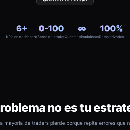
6+
0-100
∞
100%
KPIs en dashboard
Score del trader
Cuentas simultáneas
Datos privados
problema no es tu estrat
a mayoría de traders pierde porque repite errores que 