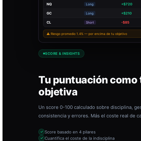
NQ
+$720
Long
GC
+$210
Long
CL
-$85
Short
⚠ Riesgo promedio 1.4% — por encima de tu objetivo
SCORE & INSIGHTS
Tu puntuación como t
objetiva
Un score 0-100 calculado sobre disciplina, ges
consistencia y errores. Más el coste real de c
Score basado en 4 pilares
Cuantifica el coste de la indisciplina