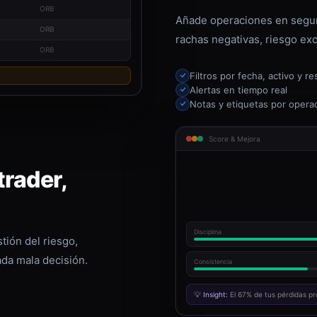
ORB
Añade operaciones en segun
ORB
rachas negativas, riesgo exc
ORB
Filtros por fecha, activo y re
Alertas en tiempo real
Notas y etiquetas por opera
Score & Mejora
rader,
Disciplina
tión del riesgo,
ada mala decisión.
Consistencia
💡
Insight:
El 67% de tus pérdidas pr