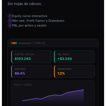
Sin hojas de cálculo.
Equity curve interactiva
Win rate, Profit Factor y Drawdown
P&L por activo y sesión
Dashboard — FTMO #1
CAPITAL ACTUAL
P&L NETO
$103.240
+$3.240
WIN RATE
DRAWDOWN
68.4%
1.2%
EQUITY CURVE