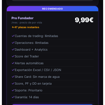
RECOMENDADO
Pro Fundador
9,99€
/mes · precio de por vida
47
plazas restantes
Cuentas de trading: Ilimitadas
Operaciones: Ilimitadas
Dashboard + Analytics
Score del Trader
Alertas automáticas
Exportación Excel / CSV / JSON
Share Card: Sin marca de agua
Score, PF y DD en tarjeta
Soporte: Prioritario
Garantía: 14 días