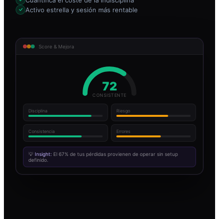
Activo estrella y sesión más rentable
Score & Mejora
72
CONSISTENTE
Disciplina
Riesgo
Consistencia
Errores
💡
Insight:
El 67% de tus pérdidas provienen de operar sin setup
definido.