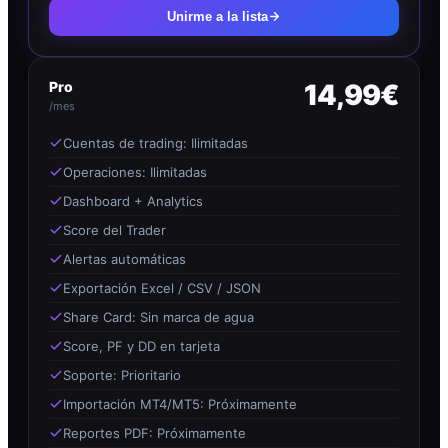
Unirme a la lista
Pro
14,99€
/mes
Cuentas de trading: Ilimitadas
Operaciones: Ilimitadas
Dashboard + Analytics
Score del Trader
Alertas automáticas
Exportación Excel / CSV / JSON
Share Card: Sin marca de agua
Score, PF y DD en tarjeta
Soporte: Prioritario
Importación MT4/MT5: Próximamente
Reportes PDF: Próximamente