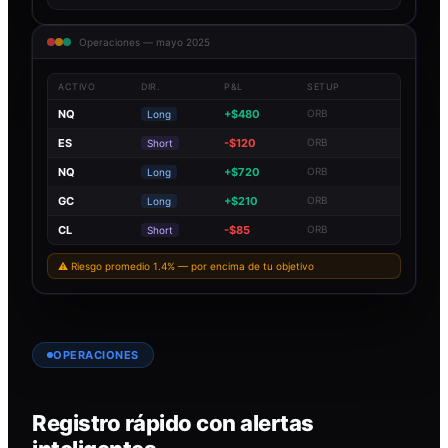
Operaciones — mayo 2025
ACTIVO
DIR.
P&L
SETUP
NQ
+$480
ORB
Long
ES
-$120
ORB
Short
NQ
+$720
ORB
Long
GC
+$210
ORB
Long
CL
-$85
ORB
Short
⚠ Riesgo promedio 1.4% — por encima de tu objetivo
OPERACIONES
Registro rápido con alertas