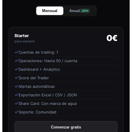
Mensual
Anual
-20%
Starter
0€
para siempre
Cuentas de trading: 1
Operaciones: Hasta 50 / cuenta
Dashboard + Analytics
Score del Trader
Alertas automáticas
Exportación Excel / CSV / JSON
Share Card: Con marca de agua
Soporte: Comunidad
Comenzar gratis