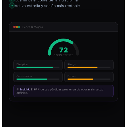
Activo estrella y sesión más rentable
Score & Mejora
72
CONSISTENTE
Disciplina
Riesgo
Consistencia
Errores
💡
Insight:
El 67% de tus pérdidas provienen de operar sin setup
definido.