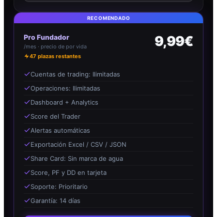
RECOMENDADO
Pro Fundador
9,99€
/mes · precio de por vida
47
plazas restantes
Cuentas de trading: Ilimitadas
Operaciones: Ilimitadas
Dashboard + Analytics
Score del Trader
Alertas automáticas
Exportación Excel / CSV / JSON
Share Card: Sin marca de agua
Score, PF y DD en tarjeta
Soporte: Prioritario
Garantía: 14 días