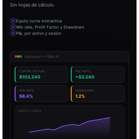
Sin hojas de cálculo.
Equity curve interactiva
Win rate, Profit Factor y Drawdown
P&L por activo y sesión
Dashboard — FTMO #1
CAPITAL ACTUAL
P&L NETO
$103.240
+$3.240
WIN RATE
DRAWDOWN
68.4%
1.2%
EQUITY CURVE