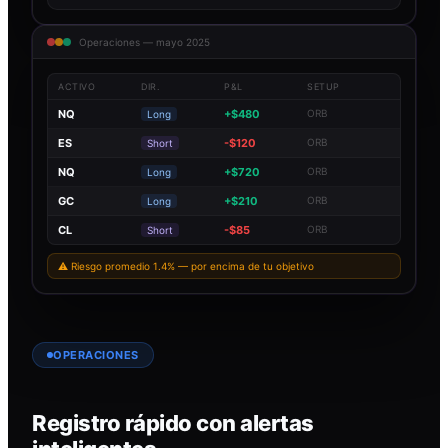
Operaciones — mayo 2025
ACTIVO
DIR.
P&L
SETUP
NQ
+$480
ORB
Long
ES
-$120
ORB
Short
NQ
+$720
ORB
Long
GC
+$210
ORB
Long
CL
-$85
ORB
Short
⚠ Riesgo promedio 1.4% — por encima de tu objetivo
OPERACIONES
Registro rápido con alertas