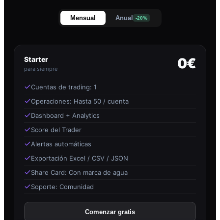
Mensual
Anual
-20%
Starter
0€
para siempre
Cuentas de trading: 1
Operaciones: Hasta 50 / cuenta
Dashboard + Analytics
Score del Trader
Alertas automáticas
Exportación Excel / CSV / JSON
Share Card: Con marca de agua
Soporte: Comunidad
Comenzar gratis