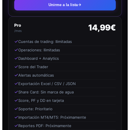
Unirme a la lista
Pro
14,99€
/mes
Cuentas de trading: Ilimitadas
Operaciones: Ilimitadas
Dashboard + Analytics
Score del Trader
Alertas automáticas
Exportación Excel / CSV / JSON
Share Card: Sin marca de agua
Score, PF y DD en tarjeta
Soporte: Prioritario
Importación MT4/MT5: Próximamente
Reportes PDF: Próximamente