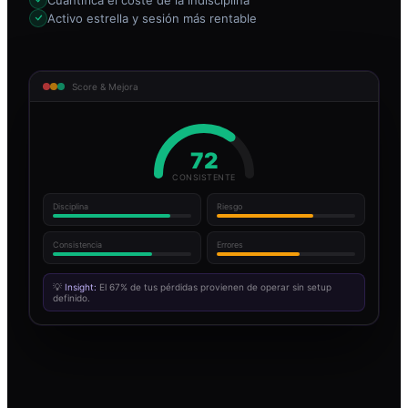
Activo estrella y sesión más rentable
Score & Mejora
72
CONSISTENTE
Disciplina
Riesgo
Consistencia
Errores
💡
Insight:
El 67% de tus pérdidas provienen de operar sin setup
definido.