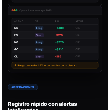
Operaciones — mayo 2025
ACTIVO
DIR.
P&L
SETUP
NQ
+$480
ORB
Long
ES
-$120
ORB
Short
NQ
+$720
ORB
Long
GC
+$210
ORB
Long
CL
-$85
ORB
Short
⚠ Riesgo promedio 1.4% — por encima de tu objetivo
OPERACIONES
Registro rápido con alertas