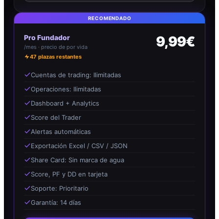
RECOMENDADO
Pro Fundador
9,99€
/mes · precio de por vida
47
plazas restantes
Cuentas de trading: Ilimitadas
Operaciones: Ilimitadas
Dashboard + Analytics
Score del Trader
Alertas automáticas
Exportación Excel / CSV / JSON
Share Card: Sin marca de agua
Score, PF y DD en tarjeta
Soporte: Prioritario
Garantía: 14 días