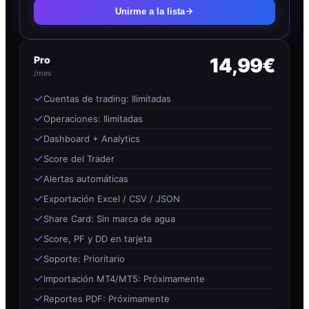
Unirme a la lista
Pro
14,99€
/mes
Cuentas de trading: Ilimitadas
Operaciones: Ilimitadas
Dashboard + Analytics
Score del Trader
Alertas automáticas
Exportación Excel / CSV / JSON
Share Card: Sin marca de agua
Score, PF y DD en tarjeta
Soporte: Prioritario
Importación MT4/MT5: Próximamente
Reportes PDF: Próximamente