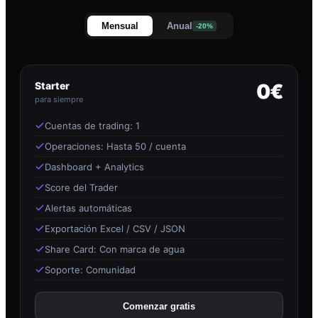
Mensual
Anual
-20%
Starter
0€
para siempre
Cuentas de trading: 1
Operaciones: Hasta 50 / cuenta
Dashboard + Analytics
Score del Trader
Alertas automáticas
Exportación Excel / CSV / JSON
Share Card: Con marca de agua
Soporte: Comunidad
Comenzar gratis