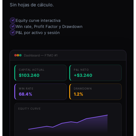
Sin hojas de cálculo.
Equity curve interactiva
Win rate, Profit Factor y Drawdown
P&L por activo y sesión
Dashboard — FTMO #1
CAPITAL ACTUAL
P&L NETO
$103.240
+$3.240
WIN RATE
DRAWDOWN
68.4%
1.2%
EQUITY CURVE