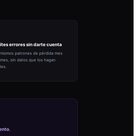
ites errores sin darte cuenta
mismos patrones de pérdida mes
 mes, sin datos que los hagan
les.
ento.