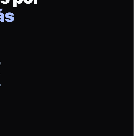
ás
é
.
a