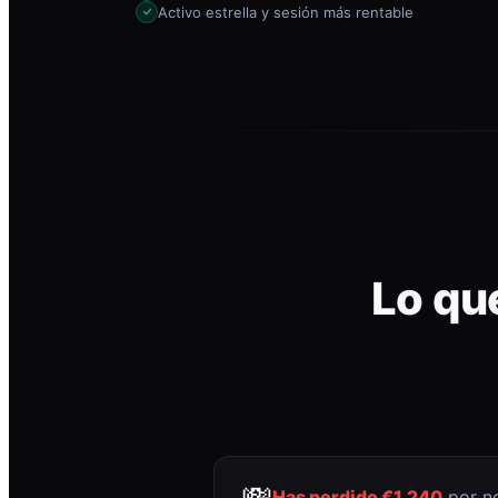
Activo estrella y sesión más rentable
Lo qu
💸
Has perdido €1.240
por no