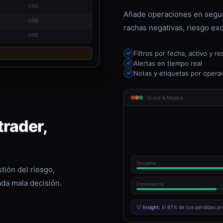
ORB
Añade operaciones en segun
ORB
rachas negativas, riesgo exc
ORB
Filtros por fecha, activo y re
Alertas en tiempo real
Notas y etiquetas por opera
Score & Mejora
rader,
Disciplina
tión del riesgo,
ada mala decisión.
Consistencia
💡
Insight:
El 67% de tus pérdidas pr