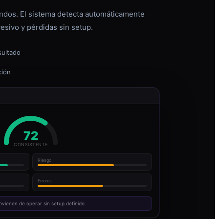
dos. El sistema detecta automáticamente
esivo y pérdidas sin setup.
sultado
ción
72
CONSISTENTE
Riesgo
Errores
ovienen de operar sin setup definido.