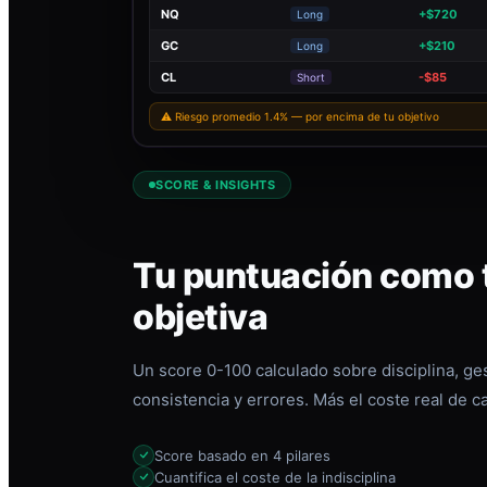
NQ
+$720
Long
GC
+$210
Long
CL
-$85
Short
⚠ Riesgo promedio 1.4% — por encima de tu objetivo
SCORE & INSIGHTS
Tu puntuación como t
objetiva
Un score 0-100 calculado sobre disciplina, ges
consistencia y errores. Más el coste real de c
Score basado en 4 pilares
Cuantifica el coste de la indisciplina