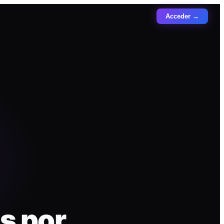
Acceder →
s por