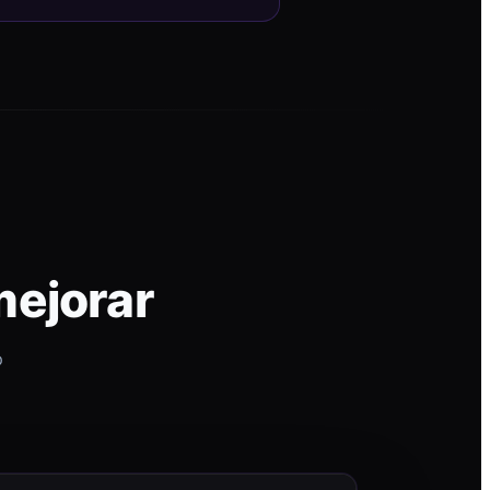
mejorar
p