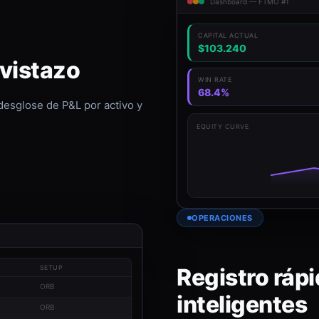
Dashboard — FTMO #1
CAPITAL ACTUAL
$103.240
 vistazo
WIN RATE
68.4%
 desglose de P&L por activo y
EQUITY CURVE
OPERACIONES
Registro rápi
SETUP
ORB
inteligentes
ORB