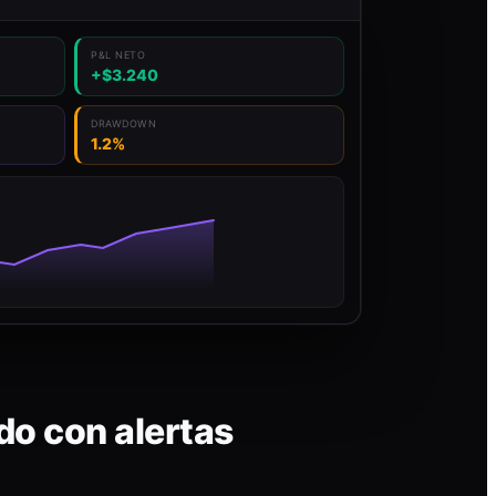
P&L NETO
+$3.240
DRAWDOWN
1.2%
do con alertas