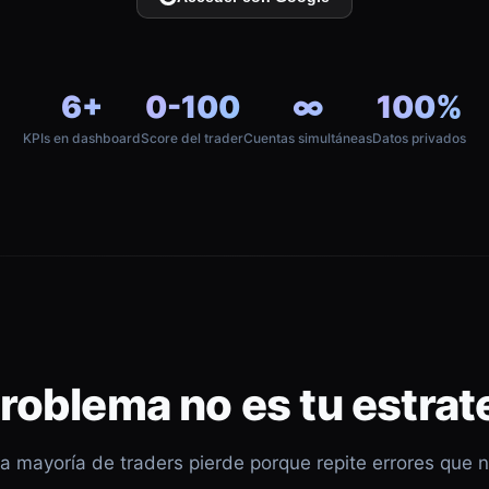
6+
0-100
∞
100%
KPIs en dashboard
Score del trader
Cuentas simultáneas
Datos privados
problema no es tu estrat
a mayoría de traders pierde porque repite errores que 