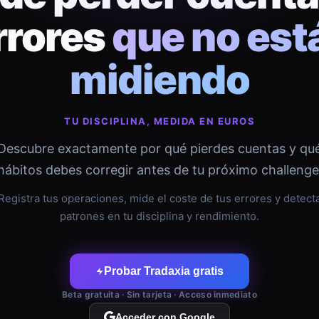
rrores
que no est
midiendo
TU DISCIPLINA, MEDIDA EN EUROS
Descubre exactamente por qué pierdes cuentas y qu
hábitos debes corregir antes de tu próximo challenge
Registra tus operaciones, mide el coste de tus errores y detect
patrones en tu disciplina y rendimiento.
Probar Tradaxia gratis
Beta gratuita · Sin tarjeta · Acceso inmediato
Acceder con Google