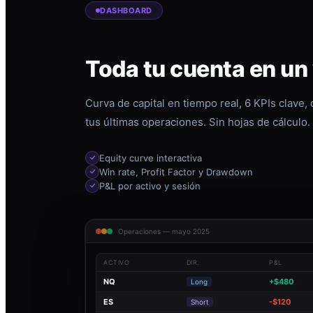
DASHBOARD
Toda tu cuenta en un
Curva de capital en tiempo real, 6 KPIs clave,
tus últimas operaciones. Sin hojas de cálculo.
Equity curve interactiva
Win rate, Profit Factor y Drawdown
P&L por activo y sesión
Operaciones — mayo 2025
ACTIVO
DIR.
P&L
NQ
+$480
Long
ES
-$120
Short