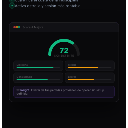
Activo estrella y sesión más rentable
Score & Mejora
72
CONSISTENTE
Disciplina
Riesgo
Consistencia
Errores
💡
Insight:
El 67% de tus pérdidas provienen de operar sin setup
definido.