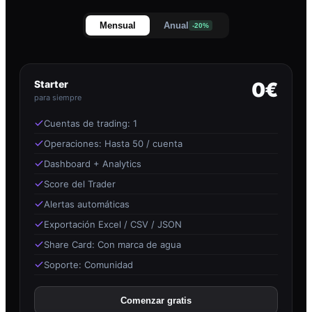
Mensual
Anual
-20%
Starter
0€
para siempre
Cuentas de trading: 1
Operaciones: Hasta 50 / cuenta
Dashboard + Analytics
Score del Trader
Alertas automáticas
Exportación Excel / CSV / JSON
Share Card: Con marca de agua
Soporte: Comunidad
Comenzar gratis