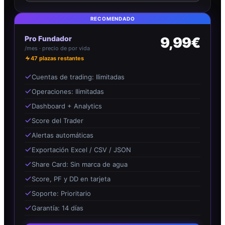
RECOMENDADO
Pro Fundador
9,99€
/mes · precio de por vida
47
plazas restantes
Cuentas de trading: Ilimitadas
Operaciones: Ilimitadas
Dashboard + Analytics
Score del Trader
Alertas automáticas
Exportación Excel / CSV / JSON
Share Card: Sin marca de agua
Score, PF y DD en tarjeta
Soporte: Prioritario
Garantía: 14 días