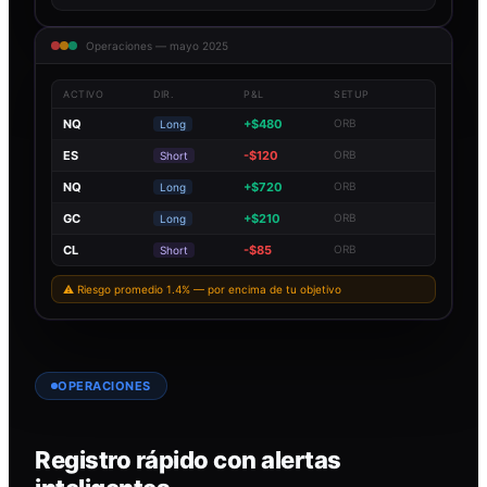
Operaciones — mayo 2025
ACTIVO
DIR.
P&L
SETUP
NQ
+$480
ORB
Long
ES
-$120
ORB
Short
NQ
+$720
ORB
Long
GC
+$210
ORB
Long
CL
-$85
ORB
Short
⚠ Riesgo promedio 1.4% — por encima de tu objetivo
OPERACIONES
Registro rápido con alertas