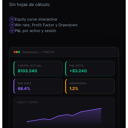
Sin hojas de cálculo.
Equity curve interactiva
Win rate, Profit Factor y Drawdown
P&L por activo y sesión
Dashboard — FTMO #1
CAPITAL ACTUAL
P&L NETO
$103.240
+$3.240
WIN RATE
DRAWDOWN
68.4%
1.2%
EQUITY CURVE