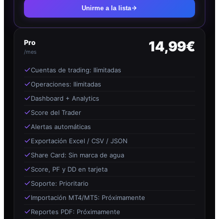
Unirme a la lista
Pro
14,99€
/mes
Cuentas de trading: Ilimitadas
Operaciones: Ilimitadas
Dashboard + Analytics
Score del Trader
Alertas automáticas
Exportación Excel / CSV / JSON
Share Card: Sin marca de agua
Score, PF y DD en tarjeta
Soporte: Prioritario
Importación MT4/MT5: Próximamente
Reportes PDF: Próximamente