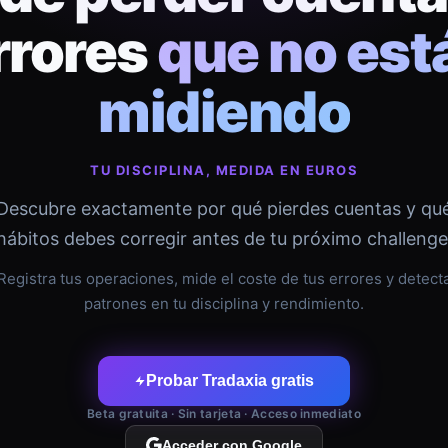
rrores
que no est
midiendo
TU DISCIPLINA, MEDIDA EN EUROS
Descubre exactamente por qué pierdes cuentas y qu
hábitos debes corregir antes de tu próximo challenge
Registra tus operaciones, mide el coste de tus errores y detect
patrones en tu disciplina y rendimiento.
Probar Tradaxia gratis
Beta gratuita · Sin tarjeta · Acceso inmediato
Acceder con Google