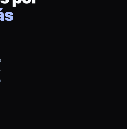
ás
é
.
a