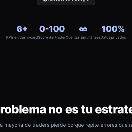
6+
0-100
∞
100%
KPIs en dashboard
Score del trader
Cuentas simultáneas
Datos privados
problema no es tu estrat
a mayoría de traders pierde porque repite errores que 