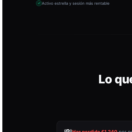
Activo estrella y sesión más rentable
Lo qu
💸
Has perdido €1.240
por no