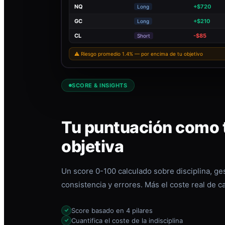
NQ
+$720
Long
GC
+$210
Long
CL
-$85
Short
⚠ Riesgo promedio 1.4% — por encima de tu objetivo
SCORE & INSIGHTS
Tu puntuación como t
objetiva
Un score 0-100 calculado sobre disciplina, ges
consistencia y errores. Más el coste real de c
Score basado en 4 pilares
Cuantifica el coste de la indisciplina