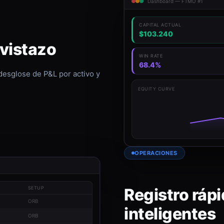
Dashboard — FTMO #1
CAPITAL ACTUAL
$103.240
 vistazo
WIN RATE
68.4%
 desglose de P&L por activo y
EQUITY CURVE
OPERACIONES
Registro rápi
SETUP
ORB
inteligentes
ORB