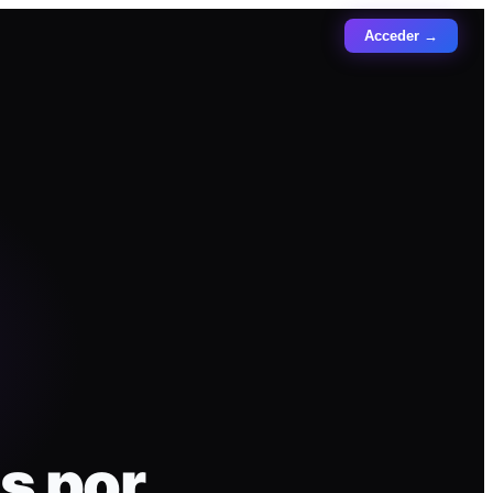
Acceder →
s por