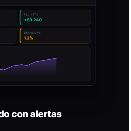
P&L NETO
+$3.240
DRAWDOWN
1.2%
do con alertas