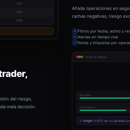
ORB
Añade operaciones en segun
ORB
rachas negativas, riesgo exc
ORB
Filtros por fecha, activo y re
Alertas en tiempo real
Notas y etiquetas por opera
Score & Mejora
rader,
Disciplina
tión del riesgo,
ada mala decisión.
Consistencia
💡
Insight:
El 67% de tus pérdidas pr