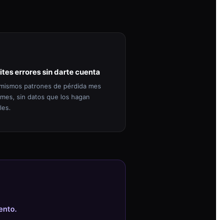
ites errores sin darte cuenta
mismos patrones de pérdida mes
 mes, sin datos que los hagan
les.
ento.