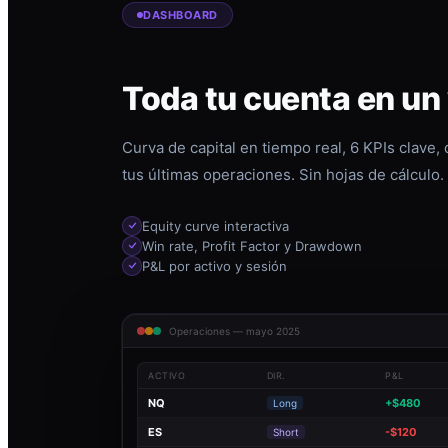
DASHBOARD
Toda tu cuenta en un
Curva de capital en tiempo real, 6 KPIs clave,
tus últimas operaciones. Sin hojas de cálculo.
Equity curve interactiva
Win rate, Profit Factor y Drawdown
P&L por activo y sesión
Operaciones — mayo 2025
ACTIVO
DIR.
P&L
NQ
+$480
Long
ES
-$120
Short