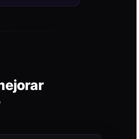
mejorar
p