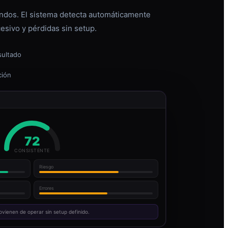
dos. El sistema detecta automáticamente
esivo y pérdidas sin setup.
sultado
ción
72
CONSISTENTE
Riesgo
Errores
ovienen de operar sin setup definido.