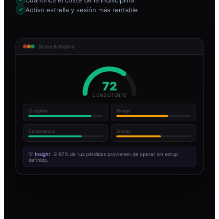
Activo estrella y sesión más rentable
Score & Mejora
72
CONSISTENTE
Disciplina
Riesgo
Consistencia
Errores
💡
Insight:
El 67% de tus pérdidas provienen de operar sin setup
definido.