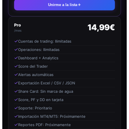
Unirme a la lista
Pro
14,99€
/mes
Cuentas de trading: Ilimitadas
Operaciones: Ilimitadas
Dashboard + Analytics
Score del Trader
Alertas automáticas
Exportación Excel / CSV / JSON
Share Card: Sin marca de agua
Score, PF y DD en tarjeta
Soporte: Prioritario
Importación MT4/MT5: Próximamente
Reportes PDF: Próximamente