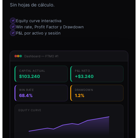
Sin hojas de cálculo.
Equity curve interactiva
Win rate, Profit Factor y Drawdown
P&L por activo y sesión
Dashboard — FTMO #1
CAPITAL ACTUAL
P&L NETO
$103.240
+$3.240
WIN RATE
DRAWDOWN
68.4%
1.2%
EQUITY CURVE