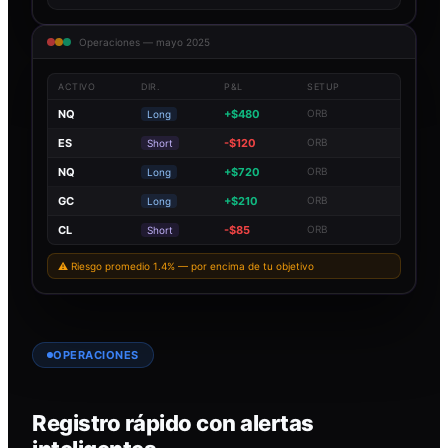
Operaciones — mayo 2025
ACTIVO
DIR.
P&L
SETUP
NQ
+$480
ORB
Long
ES
-$120
ORB
Short
NQ
+$720
ORB
Long
GC
+$210
ORB
Long
CL
-$85
ORB
Short
⚠ Riesgo promedio 1.4% — por encima de tu objetivo
OPERACIONES
Registro rápido con alertas