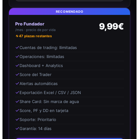
RECOMENDADO
Pro Fundador
9,99€
/mes · precio de por vida
47
plazas restantes
Cuentas de trading: Ilimitadas
Operaciones: Ilimitadas
Dashboard + Analytics
Score del Trader
Alertas automáticas
Exportación Excel / CSV / JSON
Share Card: Sin marca de agua
Score, PF y DD en tarjeta
Soporte: Prioritario
Garantía: 14 días