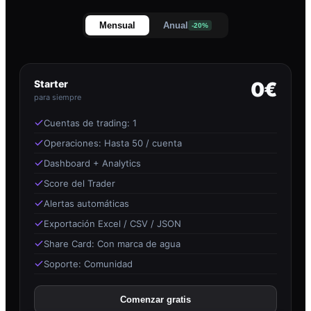
Mensual
Anual
-20%
Starter
0€
para siempre
Cuentas de trading: 1
Operaciones: Hasta 50 / cuenta
Dashboard + Analytics
Score del Trader
Alertas automáticas
Exportación Excel / CSV / JSON
Share Card: Con marca de agua
Soporte: Comunidad
Comenzar gratis