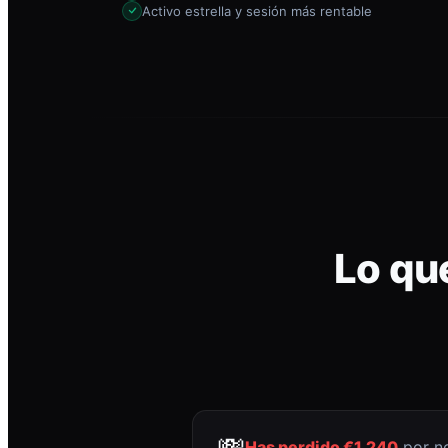
Activo estrella y sesión más rentable
Lo qu
💸
Has perdido €1.240
por no