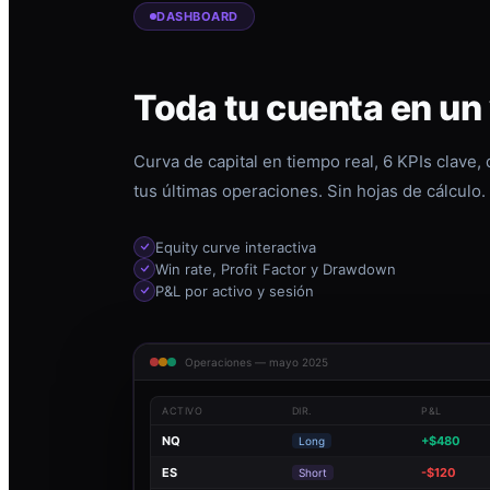
DASHBOARD
Toda tu cuenta en un
Curva de capital en tiempo real, 6 KPIs clave,
tus últimas operaciones. Sin hojas de cálculo.
Equity curve interactiva
Win rate, Profit Factor y Drawdown
P&L por activo y sesión
Operaciones — mayo 2025
ACTIVO
DIR.
P&L
NQ
+$480
Long
ES
-$120
Short