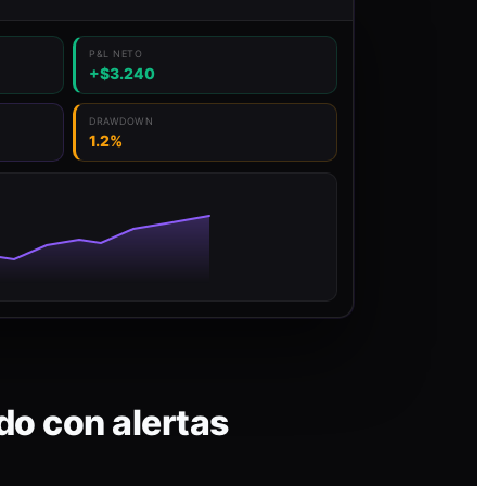
P&L NETO
+$3.240
DRAWDOWN
1.2%
do con alertas