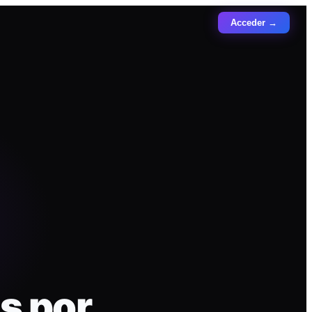
Acceder →
s por