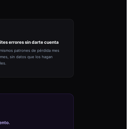
ites errores sin darte cuenta
mismos patrones de pérdida mes
 mes, sin datos que los hagan
les.
ento.