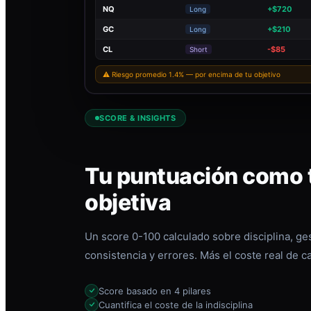
NQ
+$720
Long
GC
+$210
Long
CL
-$85
Short
⚠ Riesgo promedio 1.4% — por encima de tu objetivo
SCORE & INSIGHTS
Tu puntuación como t
objetiva
Un score 0-100 calculado sobre disciplina, ges
consistencia y errores. Más el coste real de c
Score basado en 4 pilares
Cuantifica el coste de la indisciplina