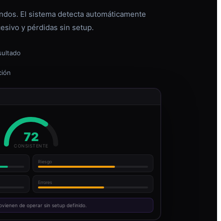
dos. El sistema detecta automáticamente
esivo y pérdidas sin setup.
sultado
ción
72
CONSISTENTE
Riesgo
Errores
ovienen de operar sin setup definido.