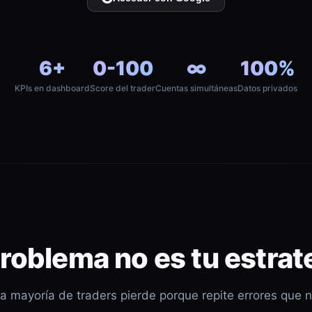
6+
0-100
∞
100%
KPIs en dashboard
Score del trader
Cuentas simultáneas
Datos privados
problema no es tu estrat
a mayoría de traders pierde porque repite errores que 