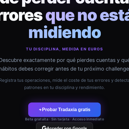
rrores
que no est
midiendo
TU DISCIPLINA, MEDIDA EN EUROS
Descubre exactamente por qué pierdes cuentas y qu
hábitos debes corregir antes de tu próximo challenge
Registra tus operaciones, mide el coste de tus errores y detect
patrones en tu disciplina y rendimiento.
Probar Tradaxia gratis
Beta gratuita · Sin tarjeta · Acceso inmediato
Acceder con Google