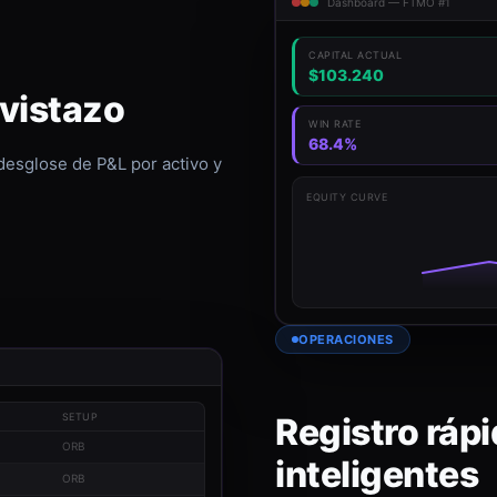
Dashboard — FTMO #1
CAPITAL ACTUAL
$103.240
 vistazo
WIN RATE
68.4%
 desglose de P&L por activo y
EQUITY CURVE
OPERACIONES
Registro rápi
SETUP
ORB
inteligentes
ORB