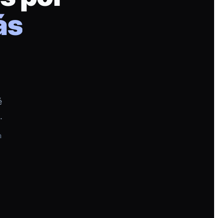
ás
é
.
a