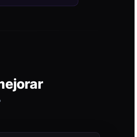
mejorar
p