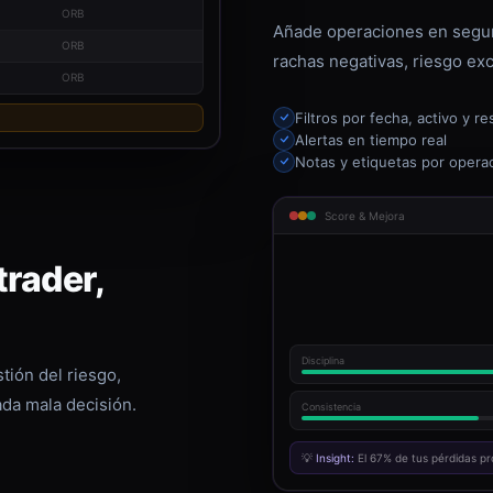
ORB
Añade operaciones en segun
ORB
rachas negativas, riesgo exc
ORB
Filtros por fecha, activo y re
Alertas en tiempo real
Notas y etiquetas por opera
Score & Mejora
rader,
Disciplina
tión del riesgo,
ada mala decisión.
Consistencia
💡
Insight:
El 67% de tus pérdidas pr