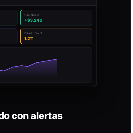
P&L NETO
+$3.240
DRAWDOWN
1.2%
do con alertas