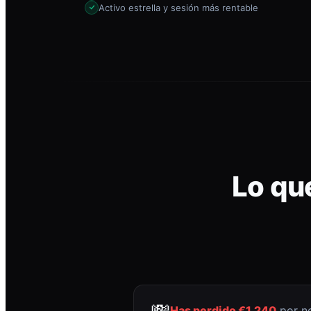
Activo estrella y sesión más rentable
Lo qu
💸
Has perdido €1.240
por no