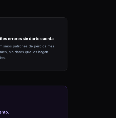
ites errores sin darte cuenta
mismos patrones de pérdida mes
 mes, sin datos que los hagan
les.
ento.