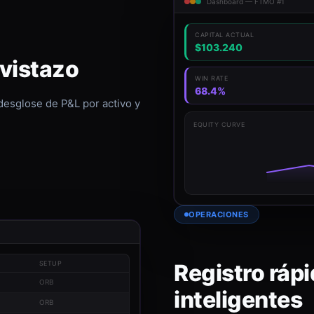
Dashboard — FTMO #1
CAPITAL ACTUAL
$103.240
 vistazo
WIN RATE
68.4%
 desglose de P&L por activo y
EQUITY CURVE
OPERACIONES
Registro rápi
SETUP
ORB
inteligentes
ORB