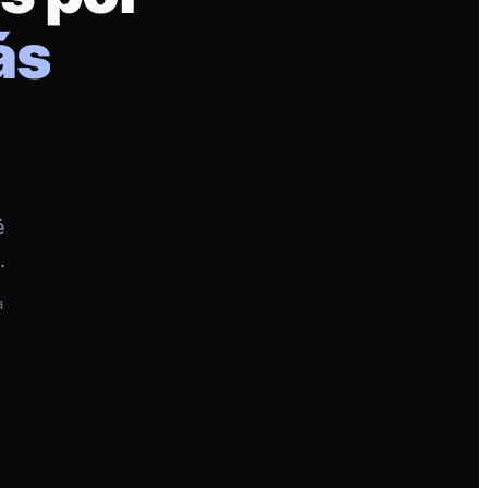
ás
é
.
a