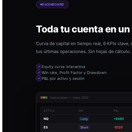
DASHBOARD
Toda tu cuenta en un
Curva de capital en tiempo real, 6 KPIs clave,
tus últimas operaciones. Sin hojas de cálculo.
Equity curve interactiva
Win rate, Profit Factor y Drawdown
P&L por activo y sesión
Operaciones — mayo 2025
ACTIVO
DIR.
P&L
NQ
+$480
Long
ES
-$120
Short