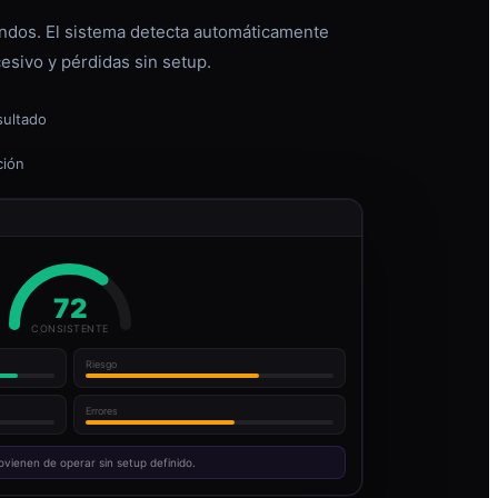
dos. El sistema detecta automáticamente
esivo y pérdidas sin setup.
sultado
ción
72
CONSISTENTE
Riesgo
Errores
ovienen de operar sin setup definido.