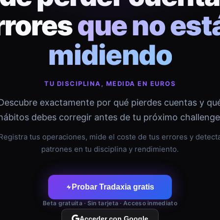
rrores
que no est
midiendo
TU DISCIPLINA, MEDIDA EN EUROS
Descubre exactamente por qué pierdes cuentas y qu
hábitos debes corregir antes de tu próximo challenge
Registra tus operaciones, mide el coste de tus errores y detect
patrones en tu disciplina y rendimiento.
Probar Tradaxia gratis
Beta gratuita · Sin tarjeta · Acceso inmediato
Acceder con Google