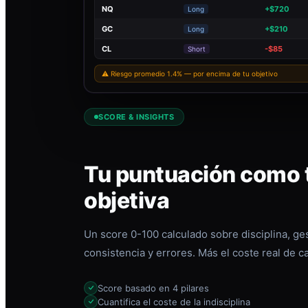
NQ
+$720
Long
GC
+$210
Long
CL
-$85
Short
⚠ Riesgo promedio 1.4% — por encima de tu objetivo
SCORE & INSIGHTS
Tu puntuación como t
objetiva
Un score 0-100 calculado sobre disciplina, ges
consistencia y errores. Más el coste real de c
Score basado en 4 pilares
Cuantifica el coste de la indisciplina