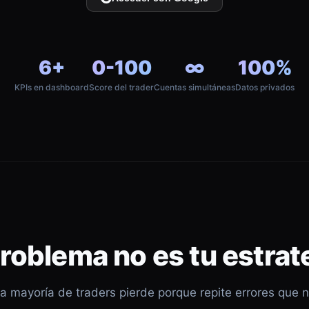
6+
0-100
∞
100%
KPIs en dashboard
Score del trader
Cuentas simultáneas
Datos privados
problema no es tu estrat
a mayoría de traders pierde porque repite errores que 