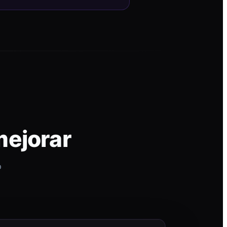
mejorar
p