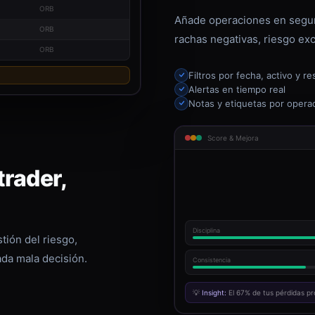
ORB
Añade operaciones en segun
ORB
rachas negativas, riesgo exc
ORB
Filtros por fecha, activo y re
Alertas en tiempo real
Notas y etiquetas por opera
Score & Mejora
rader,
Disciplina
tión del riesgo,
ada mala decisión.
Consistencia
💡
Insight:
El 67% de tus pérdidas pr