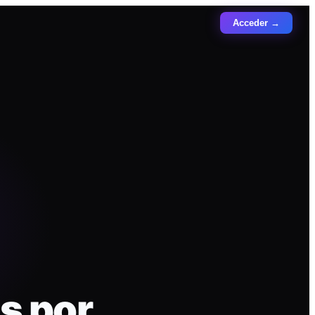
Acceder →
s por