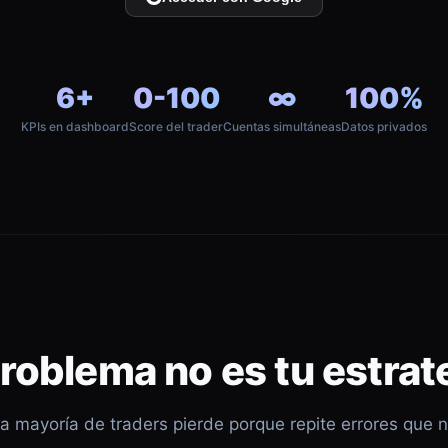
6+
0-100
∞
100%
KPIs en dashboard
Score del trader
Cuentas simultáneas
Datos privados
problema no es tu estrat
a mayoría de traders pierde porque repite errores que 