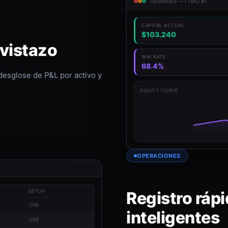
Dashboard — FTMO #1
CAPITAL ACTUAL
$103.240
 vistazo
WIN RATE
68.4%
 desglose de P&L por activo y
EQUITY CURVE
OPERACIONES
Registro rápi
SETUP
ORB
inteligentes
ORB