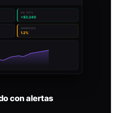
P&L NETO
+$3.240
DRAWDOWN
1.2%
do con alertas