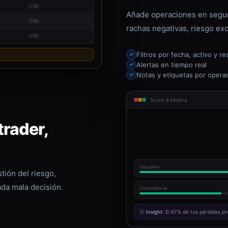
ORB
Añade operaciones en segun
ORB
rachas negativas, riesgo exc
ORB
Filtros por fecha, activo y re
Alertas en tiempo real
Notas y etiquetas por opera
Score & Mejora
rader,
Disciplina
tión del riesgo,
ada mala decisión.
Consistencia
💡
Insight:
El 67% de tus pérdidas pr