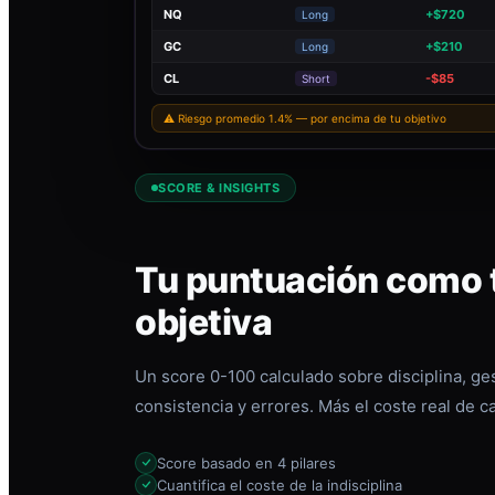
NQ
+$720
Long
GC
+$210
Long
CL
-$85
Short
⚠ Riesgo promedio 1.4% — por encima de tu objetivo
SCORE & INSIGHTS
Tu puntuación como t
objetiva
Un score 0-100 calculado sobre disciplina, ges
consistencia y errores. Más el coste real de c
Score basado en 4 pilares
Cuantifica el coste de la indisciplina