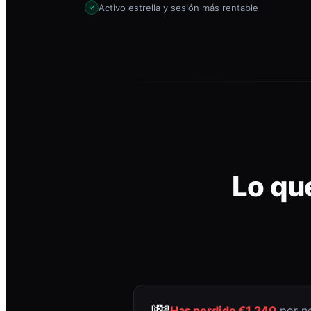
Activo estrella y sesión más rentable
Lo qu
💸
Has perdido €1.240
por no