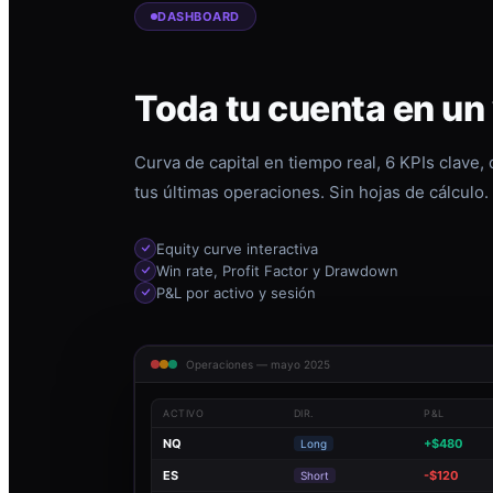
DASHBOARD
Toda tu cuenta en un
Curva de capital en tiempo real, 6 KPIs clave,
tus últimas operaciones. Sin hojas de cálculo.
Equity curve interactiva
Win rate, Profit Factor y Drawdown
P&L por activo y sesión
Operaciones — mayo 2025
ACTIVO
DIR.
P&L
NQ
+$480
Long
ES
-$120
Short