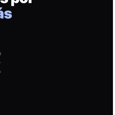
ás
é
.
a