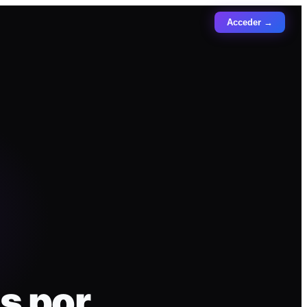
Acceder →
s por