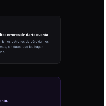
ites errores sin darte cuenta
mismos patrones de pérdida mes
 mes, sin datos que los hagan
les.
ento.