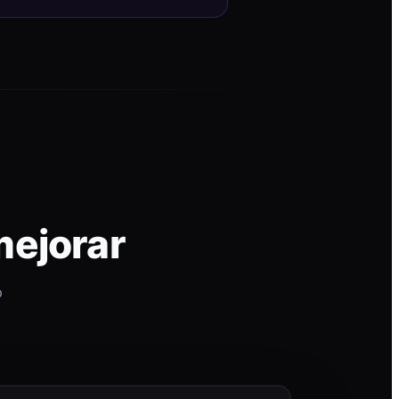
mejorar
p