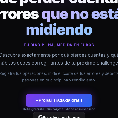
rrores
que no est
midiendo
TU DISCIPLINA, MEDIDA EN EUROS
Descubre exactamente por qué pierdes cuentas y qu
hábitos debes corregir antes de tu próximo challenge
Registra tus operaciones, mide el coste de tus errores y detect
patrones en tu disciplina y rendimiento.
Probar Tradaxia gratis
Beta gratuita · Sin tarjeta · Acceso inmediato
Acceder con Google