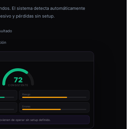
dos. El sistema detecta automáticamente
esivo y pérdidas sin setup.
sultado
ción
72
CONSISTENTE
Riesgo
Errores
ovienen de operar sin setup definido.