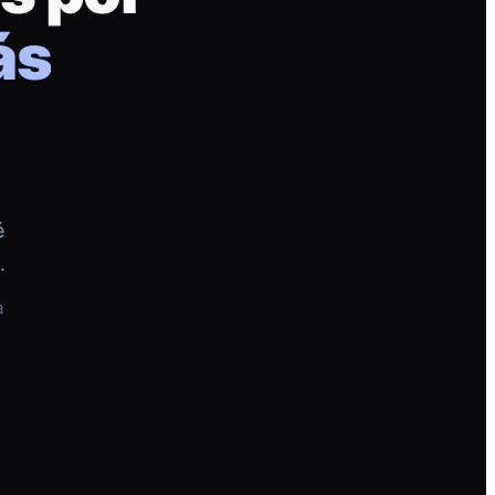
ás
é
.
a