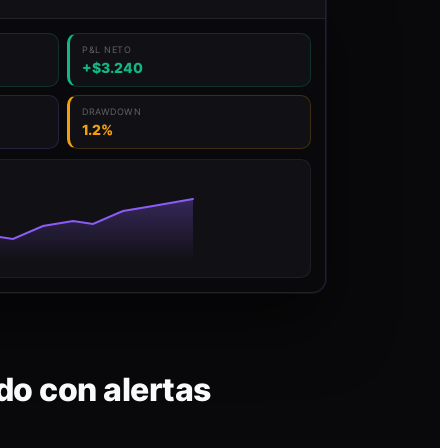
P&L NETO
+$3.240
DRAWDOWN
1.2%
do con alertas