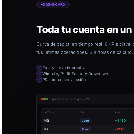
DASHBOARD
Toda tu cuenta en un
Curva de capital en tiempo real, 6 KPIs clave,
tus últimas operaciones. Sin hojas de cálculo.
Equity curve interactiva
Win rate, Profit Factor y Drawdown
P&L por activo y sesión
Operaciones — mayo 2025
ACTIVO
DIR.
P&L
NQ
+$480
Long
ES
-$120
Short