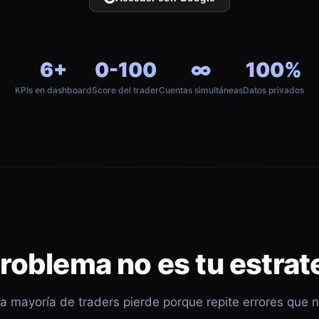
6+
0-100
∞
100%
KPIs en dashboard
Score del trader
Cuentas simultáneas
Datos privados
problema no es tu estrat
a mayoría de traders pierde porque repite errores que 