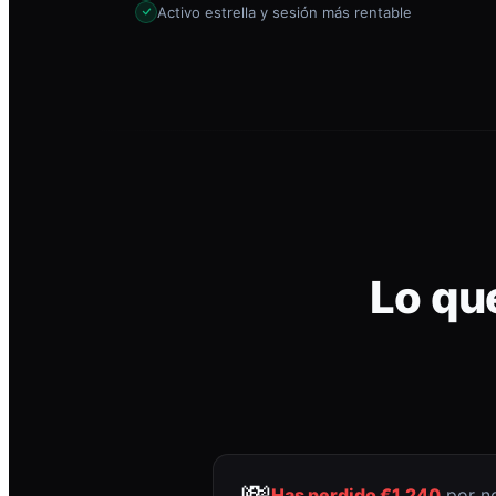
Activo estrella y sesión más rentable
Lo qu
💸
Has perdido €1.240
por no