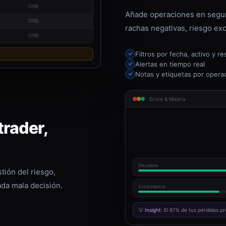
ORB
Añade operaciones en segun
ORB
rachas negativas, riesgo exc
ORB
Filtros por fecha, activo y re
Alertas en tiempo real
Notas y etiquetas por opera
Score & Mejora
rader,
Disciplina
tión del riesgo,
ada mala decisión.
Consistencia
💡
Insight:
El 67% de tus pérdidas pr