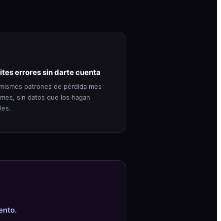
ites errores sin darte cuenta
mismos patrones de pérdida mes
 mes, sin datos que los hagan
les.
ento.