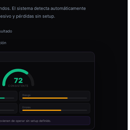
dos. El sistema detecta automáticamente
esivo y pérdidas sin setup.
sultado
ción
72
CONSISTENTE
Riesgo
Errores
ovienen de operar sin setup definido.