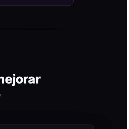
mejorar
p