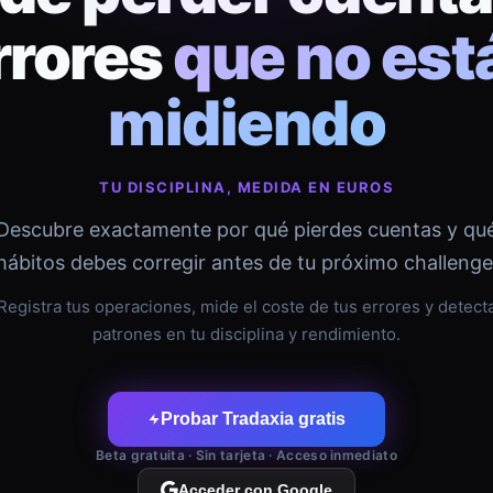
rrores
que no est
midiendo
TU DISCIPLINA, MEDIDA EN EUROS
Descubre exactamente por qué pierdes cuentas y qu
hábitos debes corregir antes de tu próximo challenge
Registra tus operaciones, mide el coste de tus errores y detect
patrones en tu disciplina y rendimiento.
Probar Tradaxia gratis
Beta gratuita · Sin tarjeta · Acceso inmediato
Acceder con Google