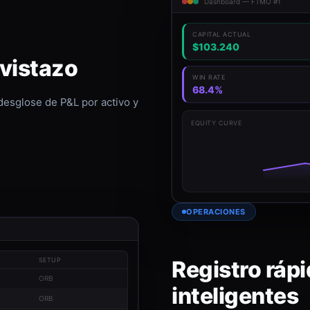
Dashboard — FTMO #1
CAPITAL ACTUAL
$103.240
 vistazo
WIN RATE
68.4%
 desglose de P&L por activo y
EQUITY CURVE
OPERACIONES
Registro rápi
SETUP
ORB
inteligentes
ORB