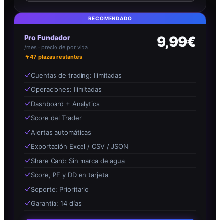
RECOMENDADO
Pro Fundador
9,99€
/mes · precio de por vida
47
plazas restantes
Cuentas de trading: Ilimitadas
Operaciones: Ilimitadas
Dashboard + Analytics
Score del Trader
Alertas automáticas
Exportación Excel / CSV / JSON
Share Card: Sin marca de agua
Score, PF y DD en tarjeta
Soporte: Prioritario
Garantía: 14 días