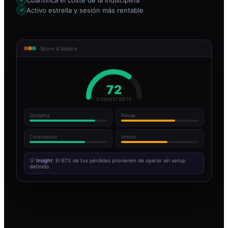
Activo estrella y sesión más rentable
Score & Mejora
72
CONSISTENTE
Disciplina
Riesgo
Consistencia
Errores
💡
Insight:
El 67% de tus pérdidas provienen de operar sin setup
definido.