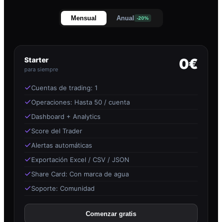
Mensual
Anual
-20%
Starter
0€
para siempre
Cuentas de trading: 1
Operaciones: Hasta 50 / cuenta
Dashboard + Analytics
Score del Trader
Alertas automáticas
Exportación Excel / CSV / JSON
Share Card: Con marca de agua
Soporte: Comunidad
Comenzar gratis