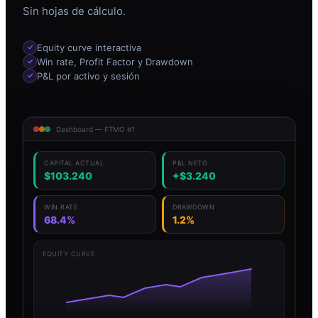
Sin hojas de cálculo.
Equity curve interactiva
Win rate, Profit Factor y Drawdown
P&L por activo y sesión
Dashboard — FTMO #1
CAPITAL ACTUAL
P&L NETO
$103.240
+$3.240
WIN RATE
DRAWDOWN
68.4%
1.2%
EQUITY CURVE