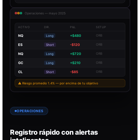
Operaciones — mayo 2025
ACTIVO
DIR.
P&L
SETUP
NQ
+$480
ORB
Long
ES
-$120
ORB
Short
NQ
+$720
ORB
Long
GC
+$210
ORB
Long
CL
-$85
ORB
Short
⚠ Riesgo promedio 1.4% — por encima de tu objetivo
OPERACIONES
Registro rápido con alertas