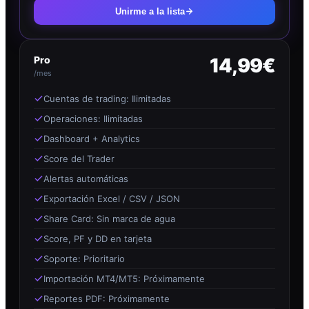
Unirme a la lista
Pro
14,99€
/mes
Cuentas de trading: Ilimitadas
Operaciones: Ilimitadas
Dashboard + Analytics
Score del Trader
Alertas automáticas
Exportación Excel / CSV / JSON
Share Card: Sin marca de agua
Score, PF y DD en tarjeta
Soporte: Prioritario
Importación MT4/MT5: Próximamente
Reportes PDF: Próximamente