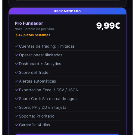
RECOMENDADO
Pro Fundador
9,99€
/mes · precio de por vida
47
plazas restantes
Cuentas de trading: Ilimitadas
Operaciones: Ilimitadas
Dashboard + Analytics
Score del Trader
Alertas automáticas
Exportación Excel / CSV / JSON
Share Card: Sin marca de agua
Score, PF y DD en tarjeta
Soporte: Prioritario
Garantía: 14 días