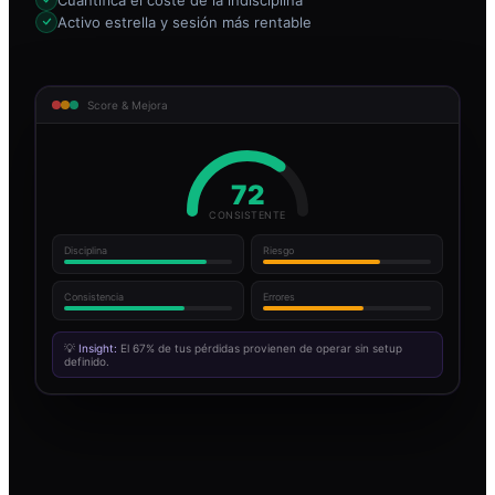
Activo estrella y sesión más rentable
Score & Mejora
72
CONSISTENTE
Disciplina
Riesgo
Consistencia
Errores
💡
Insight:
El 67% de tus pérdidas provienen de operar sin setup
definido.