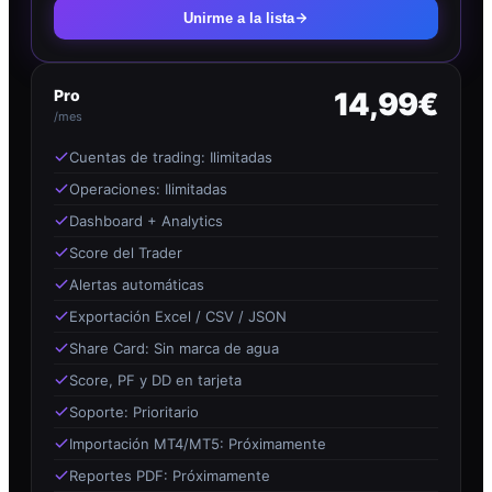
Unirme a la lista
Pro
14,99€
/mes
Cuentas de trading: Ilimitadas
Operaciones: Ilimitadas
Dashboard + Analytics
Score del Trader
Alertas automáticas
Exportación Excel / CSV / JSON
Share Card: Sin marca de agua
Score, PF y DD en tarjeta
Soporte: Prioritario
Importación MT4/MT5: Próximamente
Reportes PDF: Próximamente