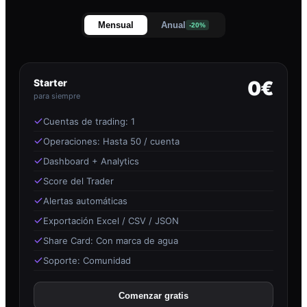
Mensual
Anual
-20%
Starter
0€
para siempre
Cuentas de trading: 1
Operaciones: Hasta 50 / cuenta
Dashboard + Analytics
Score del Trader
Alertas automáticas
Exportación Excel / CSV / JSON
Share Card: Con marca de agua
Soporte: Comunidad
Comenzar gratis