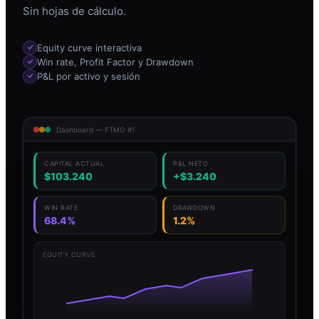
Sin hojas de cálculo.
Equity curve interactiva
Win rate, Profit Factor y Drawdown
P&L por activo y sesión
Dashboard — FTMO #1
CAPITAL ACTUAL
P&L NETO
$103.240
+$3.240
WIN RATE
DRAWDOWN
68.4%
1.2%
EQUITY CURVE