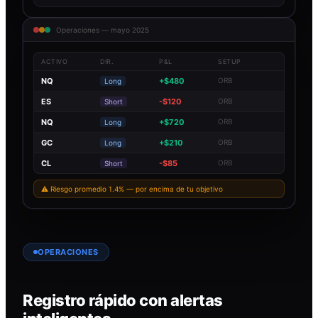
Operaciones — mayo 2025
ACTIVO
DIR.
P&L
SETUP
NQ
+$480
ORB
Long
ES
-$120
ORB
Short
NQ
+$720
ORB
Long
GC
+$210
ORB
Long
CL
-$85
ORB
Short
⚠ Riesgo promedio 1.4% — por encima de tu objetivo
OPERACIONES
Registro rápido con alertas