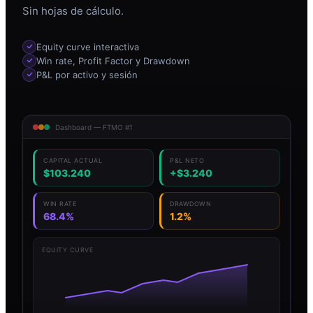
Sin hojas de cálculo.
Equity curve interactiva
Win rate, Profit Factor y Drawdown
P&L por activo y sesión
Dashboard — FTMO #1
CAPITAL ACTUAL
P&L NETO
$103.240
+$3.240
WIN RATE
DRAWDOWN
68.4%
1.2%
EQUITY CURVE