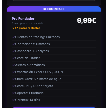
RECOMENDADO
Pro Fundador
9,99€
/mes · precio de por vida
47
plazas restantes
Cuentas de trading: Ilimitadas
Operaciones: Ilimitadas
Dashboard + Analytics
Score del Trader
Alertas automáticas
Exportación Excel / CSV / JSON
Share Card: Sin marca de agua
Score, PF y DD en tarjeta
Soporte: Prioritario
Garantía: 14 días