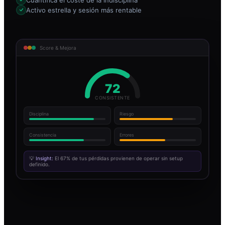
Activo estrella y sesión más rentable
Score & Mejora
72
CONSISTENTE
Disciplina
Riesgo
Consistencia
Errores
💡
Insight:
El 67% de tus pérdidas provienen de operar sin setup
definido.