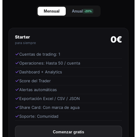
Mensual
Anual
-20%
Starter
0€
para siempre
Cuentas de trading: 1
Operaciones: Hasta 50 / cuenta
Dashboard + Analytics
Score del Trader
Alertas automáticas
Exportación Excel / CSV / JSON
Share Card: Con marca de agua
Soporte: Comunidad
Comenzar gratis