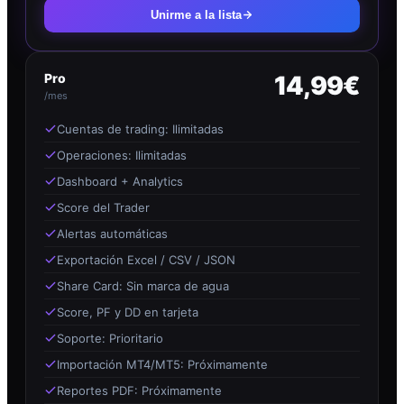
Unirme a la lista
Pro
14,99€
/mes
Cuentas de trading: Ilimitadas
Operaciones: Ilimitadas
Dashboard + Analytics
Score del Trader
Alertas automáticas
Exportación Excel / CSV / JSON
Share Card: Sin marca de agua
Score, PF y DD en tarjeta
Soporte: Prioritario
Importación MT4/MT5: Próximamente
Reportes PDF: Próximamente