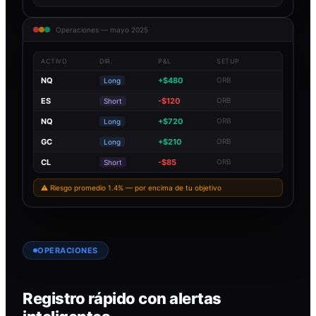
Operaciones — mayo 2025
ACTIVO
DIR.
P&L
SETUP
NQ
+$480
ORB
Long
ES
-$120
ORB
Short
NQ
+$720
ORB
Long
GC
+$210
ORB
Long
CL
-$85
ORB
Short
⚠ Riesgo promedio 1.4% — por encima de tu objetivo
OPERACIONES
Registro rápido con alertas