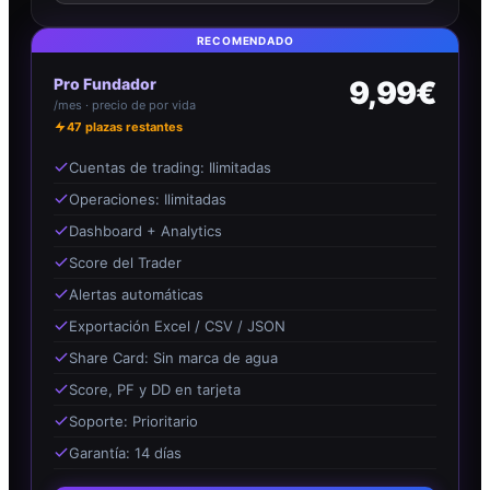
RECOMENDADO
Pro Fundador
9,99€
/mes · precio de por vida
47
plazas restantes
Cuentas de trading: Ilimitadas
Operaciones: Ilimitadas
Dashboard + Analytics
Score del Trader
Alertas automáticas
Exportación Excel / CSV / JSON
Share Card: Sin marca de agua
Score, PF y DD en tarjeta
Soporte: Prioritario
Garantía: 14 días