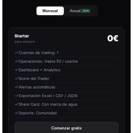
Mensual
Anual
-20%
Starter
0€
para siempre
Cuentas de trading: 1
Operaciones: Hasta 50 / cuenta
Dashboard + Analytics
Score del Trader
Alertas automáticas
Exportación Excel / CSV / JSON
Share Card: Con marca de agua
Soporte: Comunidad
Comenzar gratis