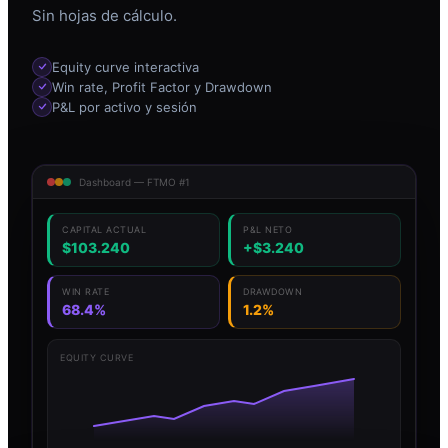
Sin hojas de cálculo.
Equity curve interactiva
Win rate, Profit Factor y Drawdown
P&L por activo y sesión
Dashboard — FTMO #1
CAPITAL ACTUAL
P&L NETO
$103.240
+$3.240
WIN RATE
DRAWDOWN
68.4%
1.2%
EQUITY CURVE