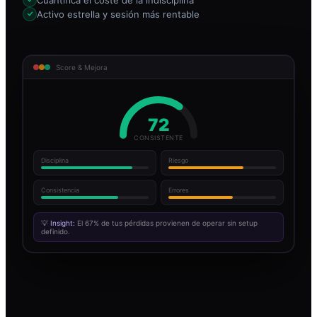
Activo estrella y sesión más rentable
Score & Mejora
72
CONSISTENTE
Disciplina
Riesgo
Consistencia
Errores
💡
Insight:
El 67% de tus pérdidas provienen de operar sin setup
definido.