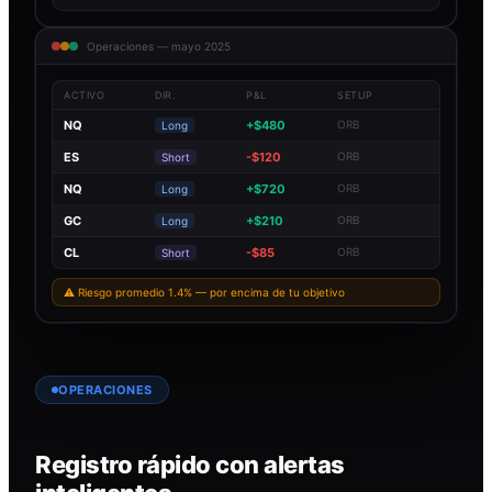
Operaciones — mayo 2025
ACTIVO
DIR.
P&L
SETUP
NQ
+$480
ORB
Long
ES
-$120
ORB
Short
NQ
+$720
ORB
Long
GC
+$210
ORB
Long
CL
-$85
ORB
Short
⚠ Riesgo promedio 1.4% — por encima de tu objetivo
OPERACIONES
Registro rápido con alertas