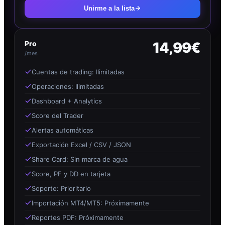
Unirme a la lista
Pro
14,99€
/mes
Cuentas de trading: Ilimitadas
Operaciones: Ilimitadas
Dashboard + Analytics
Score del Trader
Alertas automáticas
Exportación Excel / CSV / JSON
Share Card: Sin marca de agua
Score, PF y DD en tarjeta
Soporte: Prioritario
Importación MT4/MT5: Próximamente
Reportes PDF: Próximamente