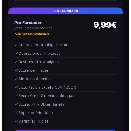
RECOMENDADO
Pro Fundador
9,99€
/mes · precio de por vida
47
plazas restantes
Cuentas de trading: Ilimitadas
Operaciones: Ilimitadas
Dashboard + Analytics
Score del Trader
Alertas automáticas
Exportación Excel / CSV / JSON
Share Card: Sin marca de agua
Score, PF y DD en tarjeta
Soporte: Prioritario
Garantía: 14 días