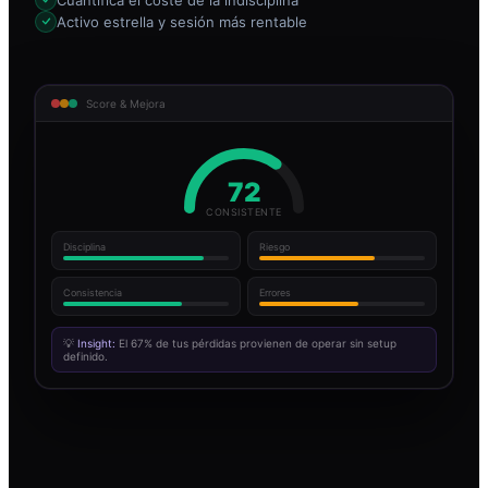
Activo estrella y sesión más rentable
Score & Mejora
72
CONSISTENTE
Disciplina
Riesgo
Consistencia
Errores
💡
Insight:
El 67% de tus pérdidas provienen de operar sin setup
definido.