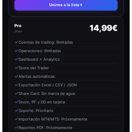
Unirme a la lista
Pro
14,99€
/mes
Cuentas de trading: Ilimitadas
Operaciones: Ilimitadas
Dashboard + Analytics
Score del Trader
Alertas automáticas
Exportación Excel / CSV / JSON
Share Card: Sin marca de agua
Score, PF y DD en tarjeta
Soporte: Prioritario
Importación MT4/MT5: Próximamente
Reportes PDF: Próximamente