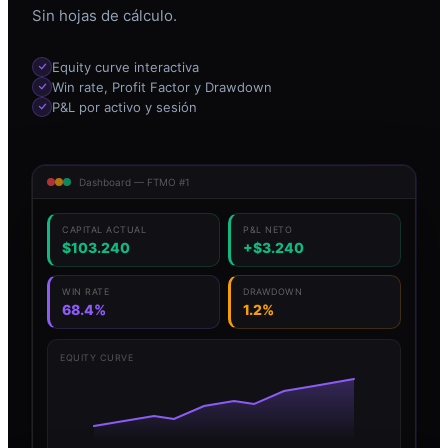
Sin hojas de cálculo.
Equity curve interactiva
Win rate, Profit Factor y Drawdown
P&L por activo y sesión
Dashboard — FTMO #1
CAPITAL ACTUAL
P&L NETO
$103.240
+$3.240
WIN RATE
DRAWDOWN
68.4%
1.2%
EQUITY CURVE