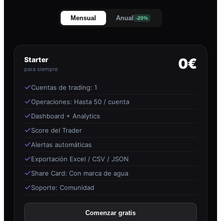
Mensual
Anual
-20%
Starter
0€
para siempre
Cuentas de trading: 1
Operaciones: Hasta 50 / cuenta
Dashboard + Analytics
Score del Trader
Alertas automáticas
Exportación Excel / CSV / JSON
Share Card: Con marca de agua
Soporte: Comunidad
Comenzar gratis