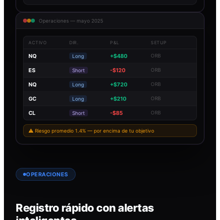
Operaciones — mayo 2025
ACTIVO
DIR.
P&L
SETUP
NQ
+$480
ORB
Long
ES
-$120
ORB
Short
NQ
+$720
ORB
Long
GC
+$210
ORB
Long
CL
-$85
ORB
Short
⚠ Riesgo promedio 1.4% — por encima de tu objetivo
OPERACIONES
Registro rápido con alertas