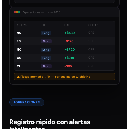
Operaciones — mayo 2025
ACTIVO
DIR.
P&L
SETUP
NQ
+$480
ORB
Long
ES
-$120
ORB
Short
NQ
+$720
ORB
Long
GC
+$210
ORB
Long
CL
-$85
ORB
Short
⚠ Riesgo promedio 1.4% — por encima de tu objetivo
OPERACIONES
Registro rápido con alertas