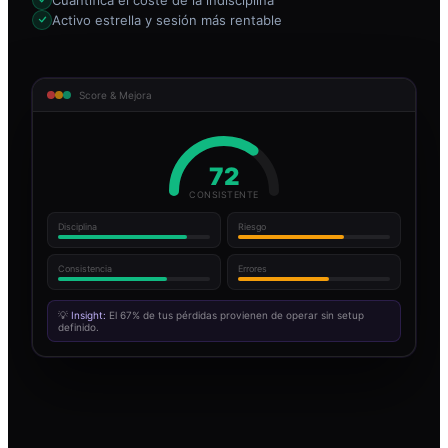
Activo estrella y sesión más rentable
Score & Mejora
72
CONSISTENTE
Disciplina
Riesgo
Consistencia
Errores
💡
Insight:
El 67% de tus pérdidas provienen de operar sin setup
definido.