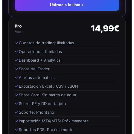
Unirme a la lista
Pro
14,99€
/mes
Cuentas de trading: Ilimitadas
Operaciones: Ilimitadas
Dashboard + Analytics
Score del Trader
Alertas automáticas
Exportación Excel / CSV / JSON
Share Card: Sin marca de agua
Score, PF y DD en tarjeta
Soporte: Prioritario
Importación MT4/MT5: Próximamente
Reportes PDF: Próximamente