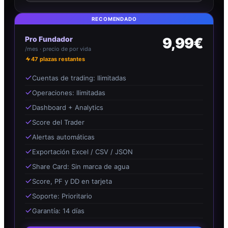
RECOMENDADO
Pro Fundador
9,99€
/mes · precio de por vida
47
plazas restantes
Cuentas de trading: Ilimitadas
Operaciones: Ilimitadas
Dashboard + Analytics
Score del Trader
Alertas automáticas
Exportación Excel / CSV / JSON
Share Card: Sin marca de agua
Score, PF y DD en tarjeta
Soporte: Prioritario
Garantía: 14 días