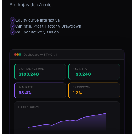
Sin hojas de cálculo.
Equity curve interactiva
Win rate, Profit Factor y Drawdown
P&L por activo y sesión
Dashboard — FTMO #1
CAPITAL ACTUAL
P&L NETO
$103.240
+$3.240
WIN RATE
DRAWDOWN
68.4%
1.2%
EQUITY CURVE