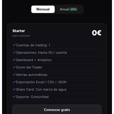
Mensual
Anual
-20%
Starter
0€
para siempre
Cuentas de trading: 1
Operaciones: Hasta 50 / cuenta
Dashboard + Analytics
Score del Trader
Alertas automáticas
Exportación Excel / CSV / JSON
Share Card: Con marca de agua
Soporte: Comunidad
Comenzar gratis