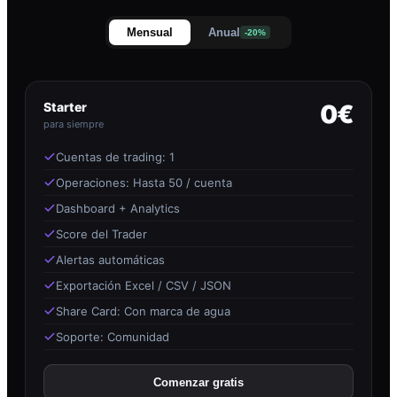
Mensual
Anual
-20%
Starter
0€
para siempre
Cuentas de trading: 1
Operaciones: Hasta 50 / cuenta
Dashboard + Analytics
Score del Trader
Alertas automáticas
Exportación Excel / CSV / JSON
Share Card: Con marca de agua
Soporte: Comunidad
Comenzar gratis