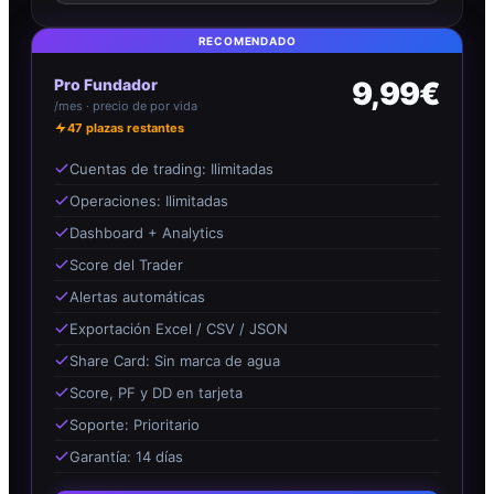
RECOMENDADO
Pro Fundador
9,99€
/mes · precio de por vida
47
plazas restantes
Cuentas de trading: Ilimitadas
Operaciones: Ilimitadas
Dashboard + Analytics
Score del Trader
Alertas automáticas
Exportación Excel / CSV / JSON
Share Card: Sin marca de agua
Score, PF y DD en tarjeta
Soporte: Prioritario
Garantía: 14 días