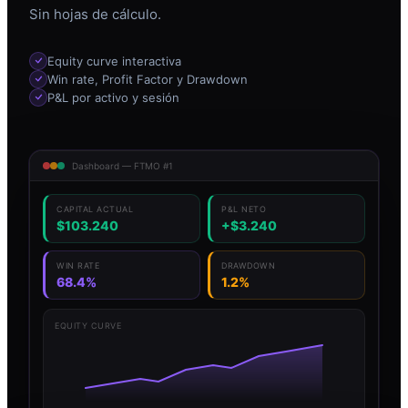
Sin hojas de cálculo.
Equity curve interactiva
Win rate, Profit Factor y Drawdown
P&L por activo y sesión
Dashboard — FTMO #1
CAPITAL ACTUAL
P&L NETO
$103.240
+$3.240
WIN RATE
DRAWDOWN
68.4%
1.2%
EQUITY CURVE