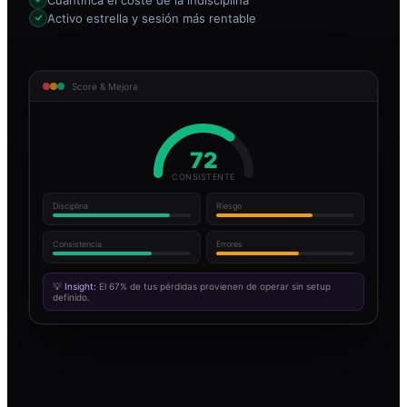
Activo estrella y sesión más rentable
Score & Mejora
72
CONSISTENTE
Disciplina
Riesgo
Consistencia
Errores
💡
Insight:
El 67% de tus pérdidas provienen de operar sin setup
definido.