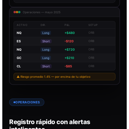
Operaciones — mayo 2025
ACTIVO
DIR.
P&L
SETUP
NQ
+$480
ORB
Long
ES
-$120
ORB
Short
NQ
+$720
ORB
Long
GC
+$210
ORB
Long
CL
-$85
ORB
Short
⚠ Riesgo promedio 1.4% — por encima de tu objetivo
OPERACIONES
Registro rápido con alertas