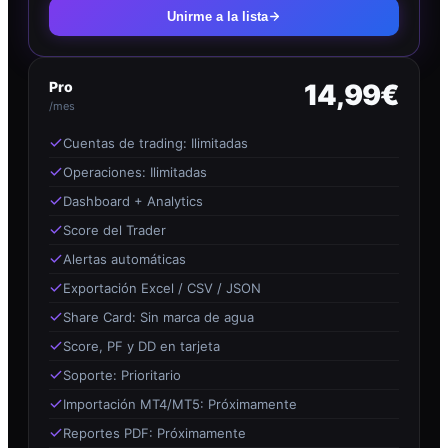
Unirme a la lista
Pro
14,99€
/mes
Cuentas de trading: Ilimitadas
Operaciones: Ilimitadas
Dashboard + Analytics
Score del Trader
Alertas automáticas
Exportación Excel / CSV / JSON
Share Card: Sin marca de agua
Score, PF y DD en tarjeta
Soporte: Prioritario
Importación MT4/MT5: Próximamente
Reportes PDF: Próximamente