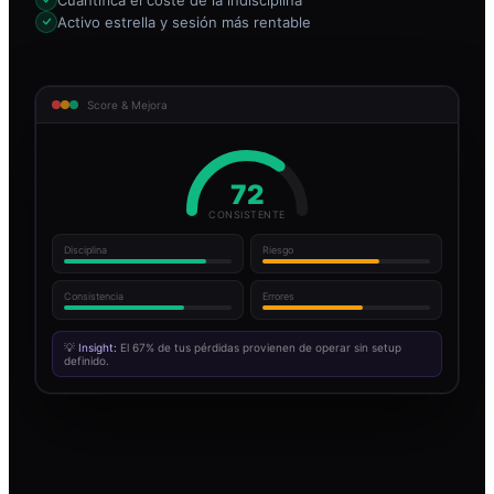
Activo estrella y sesión más rentable
Score & Mejora
72
CONSISTENTE
Disciplina
Riesgo
Consistencia
Errores
💡
Insight:
El 67% de tus pérdidas provienen de operar sin setup
definido.