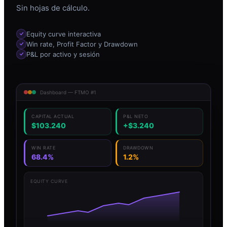
Sin hojas de cálculo.
Equity curve interactiva
Win rate, Profit Factor y Drawdown
P&L por activo y sesión
Dashboard — FTMO #1
CAPITAL ACTUAL
P&L NETO
$103.240
+$3.240
WIN RATE
DRAWDOWN
68.4%
1.2%
EQUITY CURVE