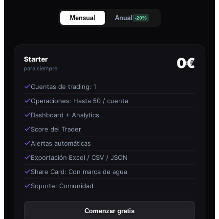
Mensual
Anual
-20%
Starter
0€
para siempre
Cuentas de trading: 1
Operaciones: Hasta 50 / cuenta
Dashboard + Analytics
Score del Trader
Alertas automáticas
Exportación Excel / CSV / JSON
Share Card: Con marca de agua
Soporte: Comunidad
Comenzar gratis