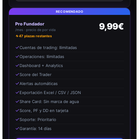
RECOMENDADO
Pro Fundador
9,99€
/mes · precio de por vida
47
plazas restantes
Cuentas de trading: Ilimitadas
Operaciones: Ilimitadas
Dashboard + Analytics
Score del Trader
Alertas automáticas
Exportación Excel / CSV / JSON
Share Card: Sin marca de agua
Score, PF y DD en tarjeta
Soporte: Prioritario
Garantía: 14 días