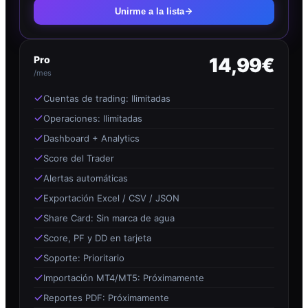
Unirme a la lista
Pro
14,99€
/mes
Cuentas de trading: Ilimitadas
Operaciones: Ilimitadas
Dashboard + Analytics
Score del Trader
Alertas automáticas
Exportación Excel / CSV / JSON
Share Card: Sin marca de agua
Score, PF y DD en tarjeta
Soporte: Prioritario
Importación MT4/MT5: Próximamente
Reportes PDF: Próximamente