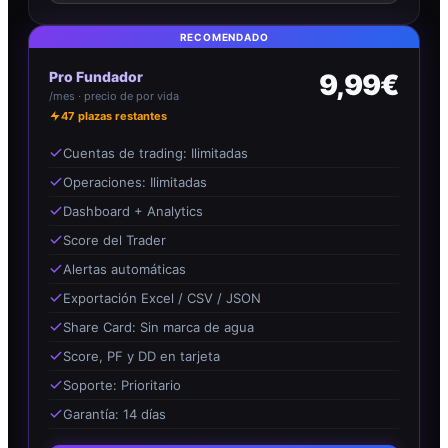
RECOMENDADO
Pro Fundador
9,99€
/mes · precio de por vida
47
plazas restantes
Cuentas de trading: Ilimitadas
Operaciones: Ilimitadas
Dashboard + Analytics
Score del Trader
Alertas automáticas
Exportación Excel / CSV / JSON
Share Card: Sin marca de agua
Score, PF y DD en tarjeta
Soporte: Prioritario
Garantía: 14 días