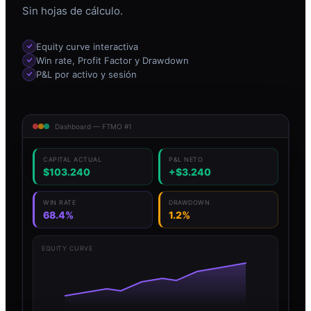
Sin hojas de cálculo.
Equity curve interactiva
Win rate, Profit Factor y Drawdown
P&L por activo y sesión
Dashboard — FTMO #1
CAPITAL ACTUAL
P&L NETO
$103.240
+$3.240
WIN RATE
DRAWDOWN
68.4%
1.2%
EQUITY CURVE