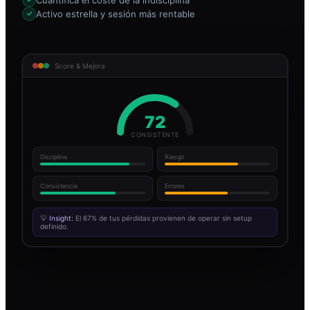
Activo estrella y sesión más rentable
Score & Mejora
72
CONSISTENTE
Disciplina
Riesgo
Consistencia
Errores
💡
Insight:
El 67% de tus pérdidas provienen de operar sin setup
definido.