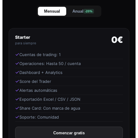
Mensual
Anual
-20%
Starter
0€
para siempre
Cuentas de trading: 1
Operaciones: Hasta 50 / cuenta
Dashboard + Analytics
Score del Trader
Alertas automáticas
Exportación Excel / CSV / JSON
Share Card: Con marca de agua
Soporte: Comunidad
Comenzar gratis