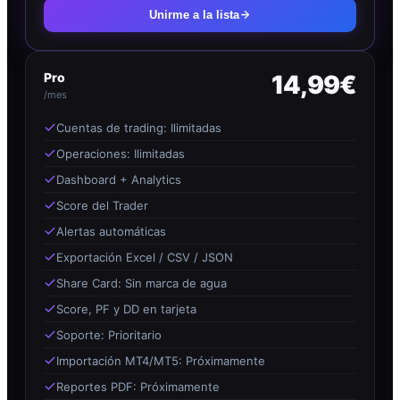
Unirme a la lista
Pro
14,99€
/mes
Cuentas de trading: Ilimitadas
Operaciones: Ilimitadas
Dashboard + Analytics
Score del Trader
Alertas automáticas
Exportación Excel / CSV / JSON
Share Card: Sin marca de agua
Score, PF y DD en tarjeta
Soporte: Prioritario
Importación MT4/MT5: Próximamente
Reportes PDF: Próximamente