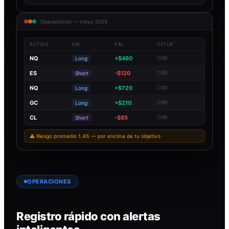
Operaciones — mayo 2025
ACTIVO
DIR.
P&L
SETUP
NQ
+$480
ORB
Long
ES
-$120
ORB
Short
NQ
+$720
ORB
Long
GC
+$210
ORB
Long
CL
-$85
ORB
Short
⚠ Riesgo promedio 1.4% — por encima de tu objetivo
OPERACIONES
Registro rápido con alertas