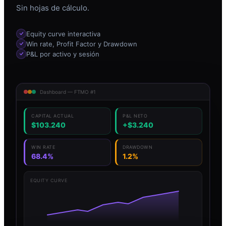
Sin hojas de cálculo.
Equity curve interactiva
Win rate, Profit Factor y Drawdown
P&L por activo y sesión
Dashboard — FTMO #1
CAPITAL ACTUAL
P&L NETO
$103.240
+$3.240
WIN RATE
DRAWDOWN
68.4%
1.2%
EQUITY CURVE