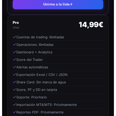
Unirme a la lista
Pro
14,99€
/mes
Cuentas de trading: Ilimitadas
Operaciones: Ilimitadas
Dashboard + Analytics
Score del Trader
Alertas automáticas
Exportación Excel / CSV / JSON
Share Card: Sin marca de agua
Score, PF y DD en tarjeta
Soporte: Prioritario
Importación MT4/MT5: Próximamente
Reportes PDF: Próximamente