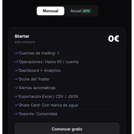
Mensual
Anual
-20%
Starter
0€
para siempre
Cuentas de trading: 1
Operaciones: Hasta 50 / cuenta
Dashboard + Analytics
Score del Trader
Alertas automáticas
Exportación Excel / CSV / JSON
Share Card: Con marca de agua
Soporte: Comunidad
Comenzar gratis