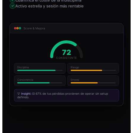
Activo estrella y sesión más rentable
Score & Mejora
72
CONSISTENTE
Disciplina
Riesgo
Consistencia
Errores
💡
Insight:
El 67% de tus pérdidas provienen de operar sin setup
definido.