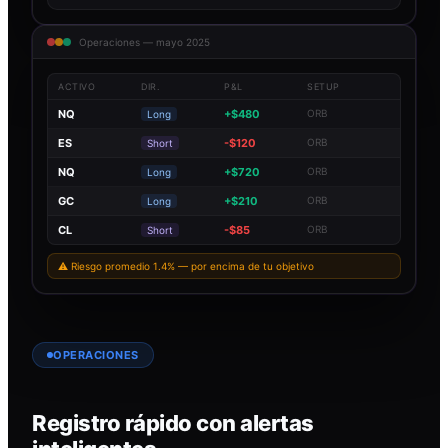
Operaciones — mayo 2025
ACTIVO
DIR.
P&L
SETUP
NQ
+$480
ORB
Long
ES
-$120
ORB
Short
NQ
+$720
ORB
Long
GC
+$210
ORB
Long
CL
-$85
ORB
Short
⚠ Riesgo promedio 1.4% — por encima de tu objetivo
OPERACIONES
Registro rápido con alertas