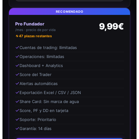
RECOMENDADO
Pro Fundador
9,99€
/mes · precio de por vida
47
plazas restantes
Cuentas de trading: Ilimitadas
Operaciones: Ilimitadas
Dashboard + Analytics
Score del Trader
Alertas automáticas
Exportación Excel / CSV / JSON
Share Card: Sin marca de agua
Score, PF y DD en tarjeta
Soporte: Prioritario
Garantía: 14 días