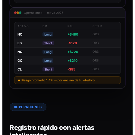
Operaciones — mayo 2025
ACTIVO
DIR.
P&L
SETUP
NQ
+$480
ORB
Long
ES
-$120
ORB
Short
NQ
+$720
ORB
Long
GC
+$210
ORB
Long
CL
-$85
ORB
Short
⚠ Riesgo promedio 1.4% — por encima de tu objetivo
OPERACIONES
Registro rápido con alertas