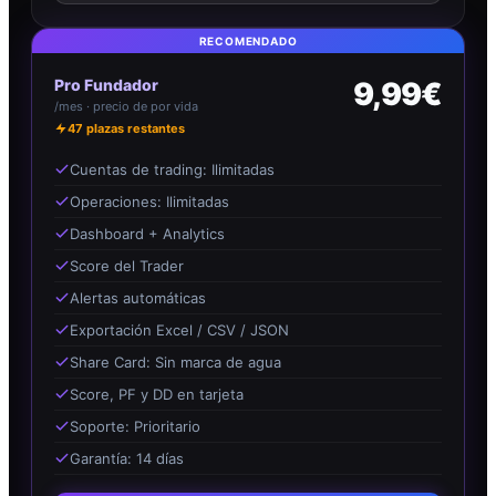
RECOMENDADO
Pro Fundador
9,99€
/mes · precio de por vida
47
plazas restantes
Cuentas de trading: Ilimitadas
Operaciones: Ilimitadas
Dashboard + Analytics
Score del Trader
Alertas automáticas
Exportación Excel / CSV / JSON
Share Card: Sin marca de agua
Score, PF y DD en tarjeta
Soporte: Prioritario
Garantía: 14 días