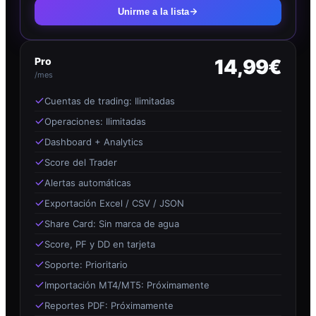
Unirme a la lista
Pro
14,99€
/mes
Cuentas de trading: Ilimitadas
Operaciones: Ilimitadas
Dashboard + Analytics
Score del Trader
Alertas automáticas
Exportación Excel / CSV / JSON
Share Card: Sin marca de agua
Score, PF y DD en tarjeta
Soporte: Prioritario
Importación MT4/MT5: Próximamente
Reportes PDF: Próximamente