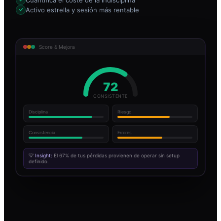
Activo estrella y sesión más rentable
Score & Mejora
72
CONSISTENTE
Disciplina
Riesgo
Consistencia
Errores
💡
Insight:
El 67% de tus pérdidas provienen de operar sin setup
definido.