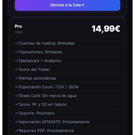
Unirme a la lista
Pro
14,99€
/mes
Cuentas de trading: Ilimitadas
Operaciones: Ilimitadas
Dashboard + Analytics
Score del Trader
Alertas automáticas
Exportación Excel / CSV / JSON
Share Card: Sin marca de agua
Score, PF y DD en tarjeta
Soporte: Prioritario
Importación MT4/MT5: Próximamente
Reportes PDF: Próximamente