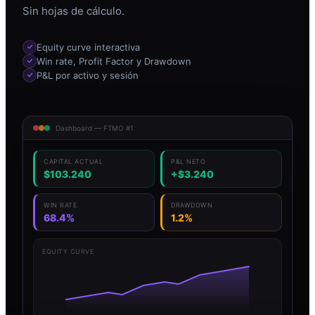
Sin hojas de cálculo.
Equity curve interactiva
Win rate, Profit Factor y Drawdown
P&L por activo y sesión
Dashboard — FTMO #1
CAPITAL ACTUAL
P&L NETO
$103.240
+$3.240
WIN RATE
DRAWDOWN
68.4%
1.2%
EQUITY CURVE