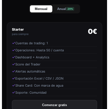
Mensual
Anual
-20%
Starter
0€
para siempre
Cuentas de trading: 1
Operaciones: Hasta 50 / cuenta
Dashboard + Analytics
Score del Trader
Alertas automáticas
Exportación Excel / CSV / JSON
Share Card: Con marca de agua
Soporte: Comunidad
Comenzar gratis