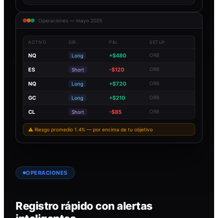
Operaciones — mayo 2025
ACTIVO
DIR.
P&L
SETUP
NQ
+$480
ORB
Long
ES
-$120
ORB
Short
NQ
+$720
ORB
Long
GC
+$210
ORB
Long
CL
-$85
ORB
Short
⚠ Riesgo promedio 1.4% — por encima de tu objetivo
OPERACIONES
Registro rápido con alertas