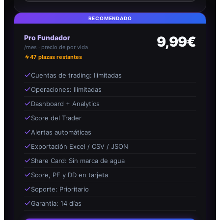
RECOMENDADO
Pro Fundador
9,99€
/mes · precio de por vida
47
plazas restantes
Cuentas de trading: Ilimitadas
Operaciones: Ilimitadas
Dashboard + Analytics
Score del Trader
Alertas automáticas
Exportación Excel / CSV / JSON
Share Card: Sin marca de agua
Score, PF y DD en tarjeta
Soporte: Prioritario
Garantía: 14 días