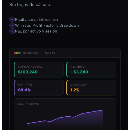
Sin hojas de cálculo.
Equity curve interactiva
Win rate, Profit Factor y Drawdown
P&L por activo y sesión
Dashboard — FTMO #1
CAPITAL ACTUAL
P&L NETO
$103.240
+$3.240
WIN RATE
DRAWDOWN
68.4%
1.2%
EQUITY CURVE