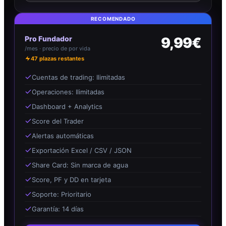
RECOMENDADO
Pro Fundador
9,99€
/mes · precio de por vida
47
plazas restantes
Cuentas de trading: Ilimitadas
Operaciones: Ilimitadas
Dashboard + Analytics
Score del Trader
Alertas automáticas
Exportación Excel / CSV / JSON
Share Card: Sin marca de agua
Score, PF y DD en tarjeta
Soporte: Prioritario
Garantía: 14 días