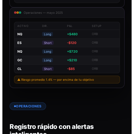
Operaciones — mayo 2025
ACTIVO
DIR.
P&L
SETUP
NQ
+$480
ORB
Long
ES
-$120
ORB
Short
NQ
+$720
ORB
Long
GC
+$210
ORB
Long
CL
-$85
ORB
Short
⚠ Riesgo promedio 1.4% — por encima de tu objetivo
OPERACIONES
Registro rápido con alertas