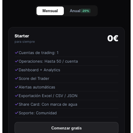
Mensual
Anual
-20%
Starter
0€
para siempre
Cuentas de trading: 1
Operaciones: Hasta 50 / cuenta
Dashboard + Analytics
Score del Trader
Alertas automáticas
Exportación Excel / CSV / JSON
Share Card: Con marca de agua
Soporte: Comunidad
Comenzar gratis