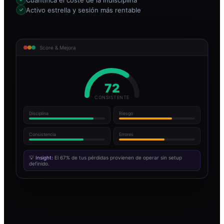
Activo estrella y sesión más rentable
Score & Mejora
72
CONSISTENTE
Disciplina
Riesgo
Consistencia
Errores
💡
Insight:
El 67% de tus pérdidas provienen de operar sin setup
definido.