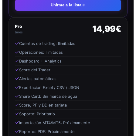
Unirme a la lista
Pro
14,99€
/mes
Cuentas de trading: Ilimitadas
Operaciones: Ilimitadas
Dashboard + Analytics
Score del Trader
Alertas automáticas
Exportación Excel / CSV / JSON
Share Card: Sin marca de agua
Score, PF y DD en tarjeta
Soporte: Prioritario
Importación MT4/MT5: Próximamente
Reportes PDF: Próximamente