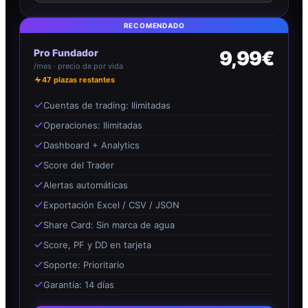
RECOMENDADO
Pro Fundador
9,99€
/mes · precio de por vida
47
plazas restantes
Cuentas de trading: Ilimitadas
Operaciones: Ilimitadas
Dashboard + Analytics
Score del Trader
Alertas automáticas
Exportación Excel / CSV / JSON
Share Card: Sin marca de agua
Score, PF y DD en tarjeta
Soporte: Prioritario
Garantía: 14 días