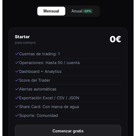
Mensual
Anual
-20%
Starter
0€
para siempre
Cuentas de trading: 1
Operaciones: Hasta 50 / cuenta
Dashboard + Analytics
Score del Trader
Alertas automáticas
Exportación Excel / CSV / JSON
Share Card: Con marca de agua
Soporte: Comunidad
Comenzar gratis