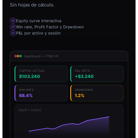
Sin hojas de cálculo.
Equity curve interactiva
Win rate, Profit Factor y Drawdown
P&L por activo y sesión
Dashboard — FTMO #1
CAPITAL ACTUAL
P&L NETO
$103.240
+$3.240
WIN RATE
DRAWDOWN
68.4%
1.2%
EQUITY CURVE