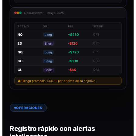
Operaciones — mayo 2025
ACTIVO
DIR.
P&L
SETUP
NQ
+$480
ORB
Long
ES
-$120
ORB
Short
NQ
+$720
ORB
Long
GC
+$210
ORB
Long
CL
-$85
ORB
Short
⚠ Riesgo promedio 1.4% — por encima de tu objetivo
OPERACIONES
Registro rápido con alertas