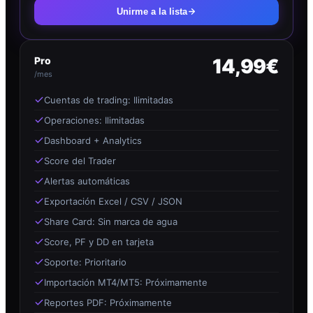
Unirme a la lista
Pro
14,99€
/mes
Cuentas de trading: Ilimitadas
Operaciones: Ilimitadas
Dashboard + Analytics
Score del Trader
Alertas automáticas
Exportación Excel / CSV / JSON
Share Card: Sin marca de agua
Score, PF y DD en tarjeta
Soporte: Prioritario
Importación MT4/MT5: Próximamente
Reportes PDF: Próximamente