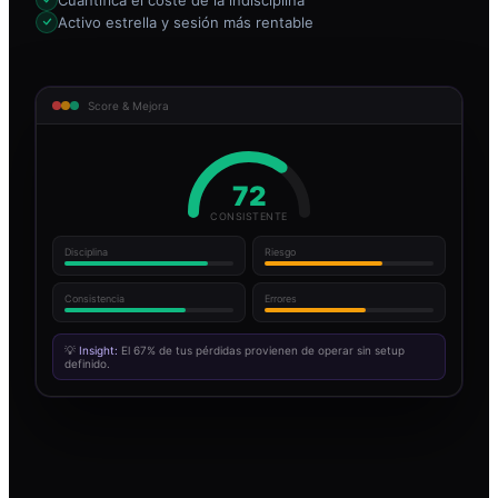
Activo estrella y sesión más rentable
Score & Mejora
72
CONSISTENTE
Disciplina
Riesgo
Consistencia
Errores
💡
Insight:
El 67% de tus pérdidas provienen de operar sin setup
definido.